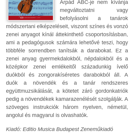
Árpád ABC-je nem kívánja
megváltoztatni vagy
befolyásolni a tanárok
módszertani elképzeléseit, viszont színes és vonzó
zenei anyagot kínál áttekinthető csoportosításban,
ami a pedagógusok számára lehetővé teszi, hogy
többféle sorrendben tanítsák a darabokat. Ez a
zenei anyag gyermekdalokból, népdalokból és a
középkor zenei emlékeitől századunkig ívelő
duókból és zongorakíséretes darabokból áll. A
duók a növendék és a tanár rendszeres
együttmuzsikálását, a kötetet záró gordonkatriók
pedig a növendékek kamarazenélését szolgálják. A
szöveges instrukciók három nyelven, németül,
angolul és magyarul is olvashatók.
Kiadó: Editio Musica Budapest Zeneműkiadó