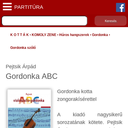
K O T T Á K
•
KOMOLY ZENE
•
Húros hangszerek
•
Gordonka
•
Gordonka szóló
Pejtsik Árpád
Gordonka ABC
Gordonka kotta
zongorakísérettel
A kiadó nagysikerű
sorozatának kötete. Pejtsik