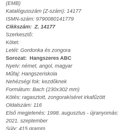
(EMB)
Katalógusszám (Z-szám): 14177
ISMN-szám: 9790080141779
Cikkszám: Z. 14177
Szerkesztő:
Kötet:
Letét: Gordonka és zongora
Sorozat: Hangszeres ABC
Nyelv: német, angol, magyar
Műfaj: Hangszeriskola
Nehézségi fok: kezdőknek
Formátum: Bach (230x302 mm)
Kötés: ragasztott, zongorakíséret irkafűzött
Oldalszám: 116
Első megjelenés: 1998. augusztus - újranyomás:
2021. szeptember
Súly: 415 gramm