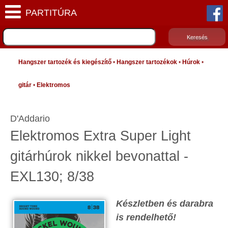
Hangszer tartozék és kiegészítő
•
Hangszer tartozékok
•
Húrok
•
gitár
•
Elektromos
D'Addario
Elektromos Extra Super Light
gitárhúrok nikkel bevonattal -
EXL130; 8/38
Készletben és darabra
is rendelhető!