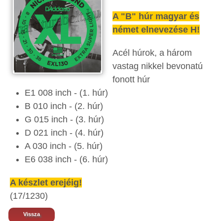
A "B" húr magyar és
német elnevezése H!
Acél húrok, a három
vastag nikkel bevonatú
fonott húr
E1 008 inch - (1. húr)
B 010 inch - (2. húr)
G 015 inch - (3. húr)
D 021 inch - (4. húr)
A 030 inch - (5. húr)
E6 038 inch - (6. húr)​
A készlet erejéig!
(17/1230)
Vissza