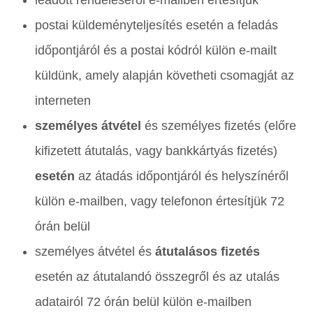
leadott rendeléséről e-mailben értesítjük
postai küldeményteljesítés esetén a feladás
időpontjáról és a postai kódról külön e-mailt
küldünk, amely alapján követheti csomagját az
interneten
személyes átvétel
és személyes fizetés (előre
kifizetett átutalás, vagy bankkártyás fizetés)
esetén
az átadás időpontjáról és helyszínéről
külön e-mailben, vagy telefonon értesítjük 72
órán belül
személyes átvétel és
átutalásos fizetés
esetén az átutalandó összegről és az utalás
adatairól 72 órán belül külön e-mailben