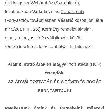
és Hangszer Webáruház (Szolgáltató)
,
továbbiakban
Vállalkozó
és
Felhasználó
(Fogyasztó)
, továbbiakban
Vásárló
között jön létre
a 45/2014. (II. 26.) Kormány rendelet alapján,
amely a fogyasztó és vállalkozás közötti
szerződések részletes szabályait tartalmazza.
Áraink bruttó árak és magyar forintban
(HUF)
értendők.
AZ ÁRVÁLTOZTATÁS ÉS A TÉVEDÉS JOGÁT
FENNTARTJUK!
Igyekeztünk áraink és termékeink műszaki