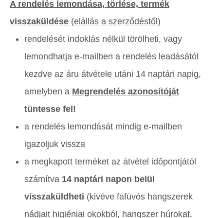
A rendelés lemondása, törlése, termék
visszaküldése
(elállás a szerződéstől)
rendelését indoklás nélkül törölheti, vagy
lemondhatja e-mailben a rendelés leadásától
kezdve az áru átvétele utáni 14 naptári napig,
amelyben a
Megrendelés azonosítóját
tüntesse fel!
a rendelés lemondását mindig e-mailben
igazoljuk vissza
a megkapott terméket az átvétel időpontjától
számítva
14 naptári napon belül
visszaküldheti
(kivéve fafúvós hangszerek
nádjait higiéniai okokból, hangszer húrokat,