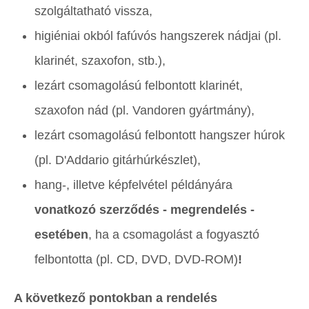
szolgáltatható vissza,
higiéniai okból fafúvós hangszerek nádjai (pl.
klarinét, szaxofon, stb.),
lezárt csomagolású felbontott klarinét,
szaxofon nád (pl. Vandoren gyártmány),
lezárt csomagolású felbontott hangszer húrok
(pl. D'Addario gitárhúrkészlet),
hang-, illetve képfelvétel példányára
vonatkozó szerződés - megrendelés -
esetében
, ha a csomagolást a fogyasztó
felbontotta (pl. CD, DVD, DVD-ROM)
!
A következő pontokban a rendelés