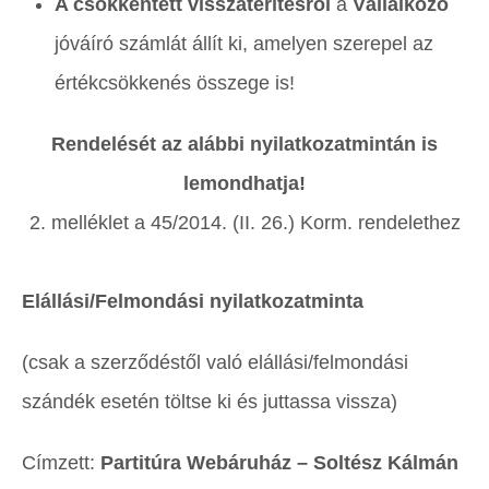
A csökkentett visszatérítésről
a
Vállalkozó
jóváíró számlát állít ki, amelyen szerepel az
értékcsökkenés összege is!
Rendelését az alábbi nyilatkozatmintán is
lemondhatja!
2. melléklet a 45/2014. (II. 26.) Korm. rendelethez
Elállási/Felmondási nyilatkozatminta
(csak a szerződéstől való elállási/felmondási
szándék esetén töltse ki és juttassa vissza)
Címzett:
Partitúra Webáruház – Soltész Kálmán