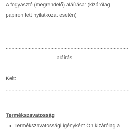
A fogyasztó (megrendelő) aláírása: (kizárólag
papíron tett nyilatkozat esetén)
.....................................................................................
aláírás
Kelt:
.....................................................................................
Termékszavatosság
Termékszavatossági igényként Ön kizárólag a