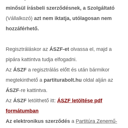
minősül írásbeli szerződésnek, a Szolgáltató
(Vállalkozó)
azt nem iktatja, utólagosan nem
hozzáférhető.
Regisztráláskor az
ÁSZF-et
olvassa el, majd a
pipára kattintva tudja elfogadni.
Az
ÁSZF
a regisztrálás előtt és után bármikor
megtekinthető a
partiturabolt.hu
oldal alján az
ÁSZF
-re kattintva.
Az
ÁSZF
letölthető itt:
ÁSZF letöltése pdf
formátumban
Az elektronikus szerződés
a
Partitúra Zenemű-