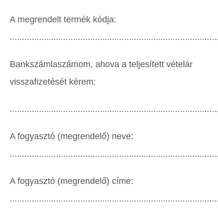
A megrendelt termék kódja:
.....................................................................................
Bankszámlaszámom, ahova a teljesített vételár
visszafizetését kérem:
.....................................................................................
A fogyasztó (megrendelő) neve:
.....................................................................................
A fogyasztó (megrendelő) címe:
.....................................................................................