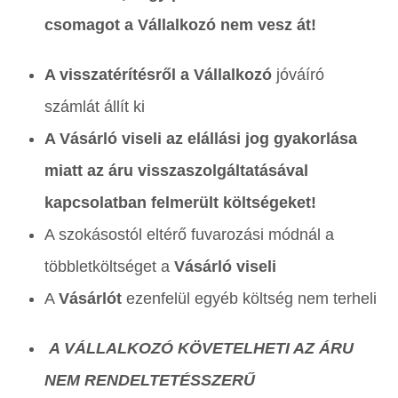
csomagot a Vállalkozó nem vesz át!
A visszatérítésről a Vállalkozó
jóváíró
számlát állít ki
A Vásárló viseli az elállási jog gyakorlása
miatt az áru visszaszolgáltatásával
kapcsolatban felmerült költségeket!
A szokásostól eltérő fuvarozási módnál a
többletköltséget a
Vásárló
viseli
A
Vásárlót
ezenfelül egyéb költség nem terheli
A VÁLLALKOZÓ KÖVETELHETI AZ ÁRU
NEM RENDELTETÉSSZERŰ