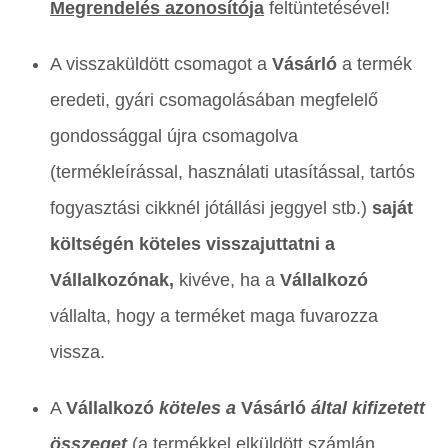
Megrendelés
azonosító
ja
feltüntetésével!
A visszaküldött csomagot a
Vásárló
a termék
eredeti, gyári csomagolásában megfelelő
gondossággal újra csomagolva
(termékleírással, használati utasítással, tartós
fogyasztási cikknél jótállási jeggyel stb.)
saját
költségén köteles visszajuttatni a
Vállalkozónak,
kivéve, ha a
Vállalkozó
vállalta, hogy a terméket maga fuvarozza
vissza.
A
Vállalkozó
köteles a
Vásárló
által kifizetett
összeget
(a termékkel elküldött számlán