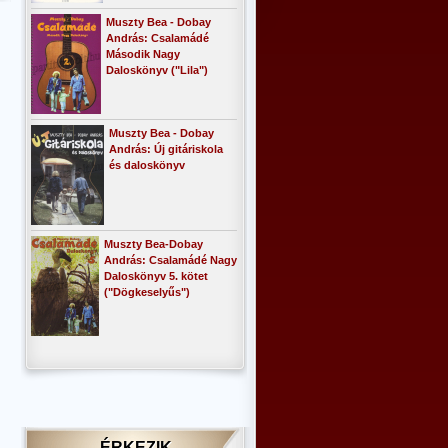
Muszty Bea - Dobay
András: Csalamádé
Második Nagy
Daloskönyv ("Lila")
Muszty Bea - Dobay
András: Új gitáriskola
és daloskönyv
Muszty Bea-Dobay
András: Csalamádé Nagy
Daloskönyv 5. kötet
("Dögkeselyűs")
ÉRKEZIK