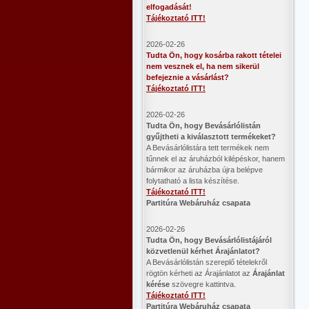
elfogadását!
Tájékoztató ITT!
2026-02-26
Tudta Ön, hogy kosárba rakott tételei
nem vesznek el, ha nem sikerül
befejeznie a vásárlást?
Tájékoztató ITT!
2026-02-26
​Tudta Ön, hogy Bevásárlólistán
gyűjtheti a kiválasztott termékeket?
A Bevásárlólistára tett termékek nem
tűnnek el az áruházból kilépéskor, hanem
bármikor az áruházba újra belépve
folytatható a lista készítése.
Tájékoztató ITT!
Partitúra Webáruház csapata
2026-02-26
​Tudta Ön, hogy Bevásárlólistájáról
közvetlenül kérhet Árajánlatot?
A Bevásárlólistán szereplő tételekről
rögtön kérheti az Árajánlatot az
Árajánlat
kérése
szövegre kattintva.
Tájékoztató ITT!
Partitúra Webáruház csapata