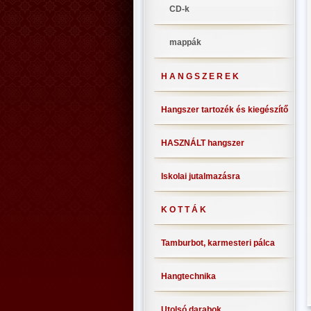
CD-k
mappák
H A N G S Z E R E K
Hangszer tartozék és kiegészítő
HASZNÁLT hangszer
Iskolai jutalmazásra
K O T T Á K
Tamburbot, karmesteri pálca
Hangtechnika
Utolsó darabok