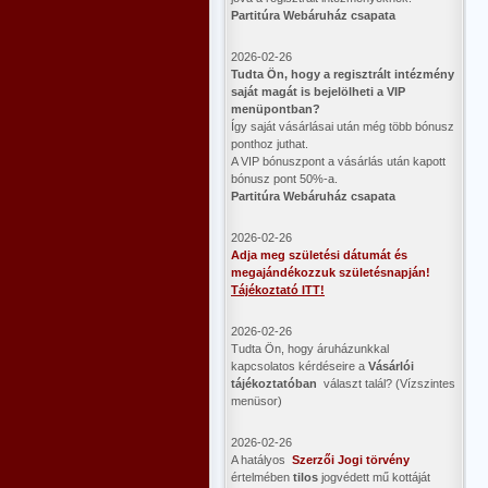
Partitúra Webáruház csapata
2026-02-26
​Tudta Ön, hogy a regisztrált intézmény
saját magát is bejelölheti a VIP
menüpontban?
Így saját vásárlásai után még több bónusz
ponthoz juthat.
A VIP bónuszpont a vásárlás után kapott
bónusz pont 50%-a.
Partitúra Webáruház csapata
2026-02-26
Adja meg születési dátumát és
megajándékozzuk születésnapján!
Tájékoztató ITT!
2026-02-26
Tudta Ön, hogy áruházunkkal
kapcsolatos kérdéseire a
Vásárlói
tájékoztatóban
választ talál? (Vízszintes
menüsor)
2026-02-26
A hatályos
Szerzői Jogi törvény
értelmében
tilos
jogvédett mű kottáját