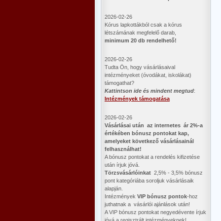
2026-02-26
Kórus lapkottákból csak a kórus
létszámának megfelelő darab,
minimum 20 db rendelhető!
2026-02-26
Tudta Ön, hogy vásárlásaival
intézményeket (óvodákat, iskolákat)
támogathat?
Kattintson ide és mindent megtud
:
Intézmények támogatása
2026-02-26
Vásárlásai után az internetes ár 2%-a
értékében bónusz pontokat kap,
amelyeket következő vásárlásainál
felhasználhat!
A bónusz pontokat a rendelés kifizetése
után írjuk jóvá.
Törzsvásárlóinkat
2,5% - 3,5% bónusz
pont kategóriába soroljuk vásárlásaik
alapján.
Intézmények
VIP bónusz pontok
-hoz
juthatnak a vásárlói ajánlások után!
A VIP bónusz pontokat negyedévente írjuk
jóvá a regisztrált intézményeknek!