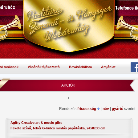
si tanácsok
Vásárlói tájékoztató
Bevásárlólista
Árajánlat
AKCIÓK
1
Rendezés
frissesség
|
név
|
gyártó
szerint
Agifty Creative art & music gifts
Fekete színű, fehér G-kulcs mintás papírtáska, 24x8x30 cm