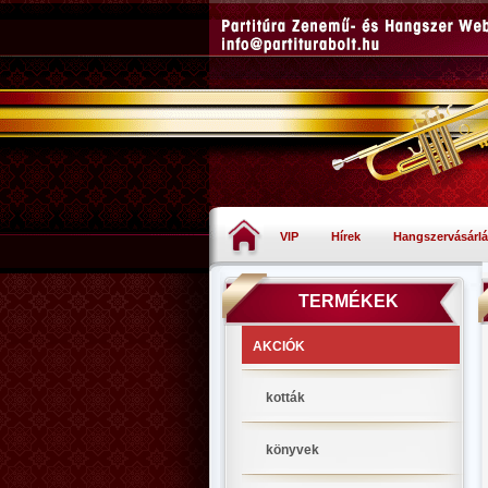
VIP
Hírek
Hangszervásárlá
TERMÉKEK
AKCIÓK
kották
könyvek