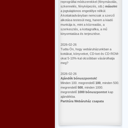
reprográfiai módszerekkel (fénymásolás,
szkennelés, fényképezés, stb.)
másolni
a jogtulajdonos engedélye nélkül.
A kottakiadványban nemcsak a szerző
alkotása testesül meg, hanem a kiadó
munkája is, mint a közreadás, a
szerkesztés, a kottagrafika, a mű
kinyomtatása és terjesztése.
2026-02-26
Tudta Ön, hogy webáruházunkban a
kottákat, könyveket, CD-ket és CD-ROM-
okat 5-10%-kal olcsóbban vásárolhatja
meg?
2026-02-26
Ajándék bónuszpontok!
Minden 100. megrendelő
100
, minden 500.
megrendelő
500
, minden 1000.
megrendelő
1000 bónuszpontot
kap
ajándékba.
Partitúra Webáruház csapata