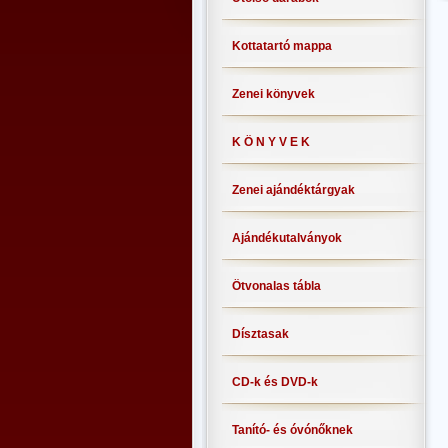
Kottatartó mappa
Zenei könyvek
K Ö N Y V E K
Zenei ajándéktárgyak
Ajándékutalványok
Ötvonalas tábla
Dísztasak
CD-k és DVD-k
Tanító- és óvónőknek