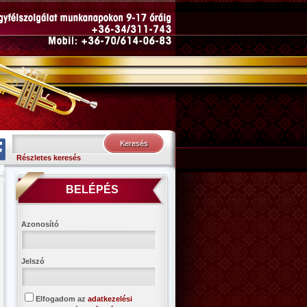
Részletes keresés
BELÉPÉS
Azonosító
Jelszó
Elfogadom az
adatkezelési