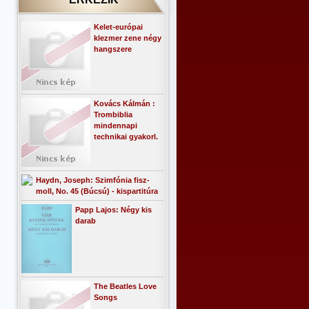
Kelet-európai
klezmer zene négy
hangszere
Kovács Kálmán :
Trombiblia
mindennapi
technikai gyakorl.
Haydn, Joseph: Szimfónia fisz-
moll, No. 45 (Búcsú) - kispartitúra
Papp Lajos: Négy kis
darab
The Beatles Love
Songs