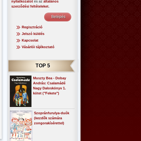
nyilatkozatot
és az
általános
szerződési feltételeket
.
Regisztráció
Jelszó küldés
Kapcsolat
Vásárlói tájékoztató
TOP 5
Muszty Bea - Dobay
András: Csalamádé
Nagy Daloskönyv 1.
kötet ("Fekete")
Szopránfurulya-duók
(kezdők számára
zongorakísérettel)