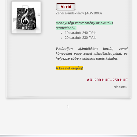
Zenei ajándéktárgy (AGV1000)
Mennyiségi kedvezmény az aktuális
rendelésnél!
10 darabtól 240 Ft/db
20 darabtól 230 Ft/db
Vásároljon ajándékként kottát, zenei
könyveket vagy zenei ajándéktárgyakat, és
helyezze ebbe a stílusos papírtáskába.
A készlet erejéig!
ÁR: 200 HUF - 250 HUF
részletek
1