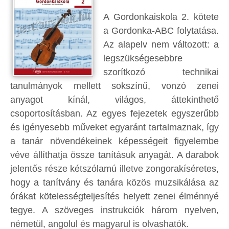
A Gordonkaiskola 2. kötete
a Gordonka-ABC folytatása.
Az alapelv nem változott: a
legszükségesebbre
szorítkozó technikai
tanulmányok mellett sokszínű, vonzó zenei
anyagot kínál, világos, áttekinthető
csoportosításban. Az egyes fejezetek egyszerűbb
és igényesebb műveket egyaránt tartalmaznak, így
a tanár növendékeinek képességeit figyelembe
véve állíthatja össze tanításuk anyagát. A darabok
jelentős része kétszólamú illetve zongorakíséretes,
hogy a tanítvány és tanára közös muzsikálása az
órákat kötelességteljesítés helyett zenei élménnyé
tegye. A szöveges instrukciók három nyelven,
németül, angolul és magyarul is olvashatók.