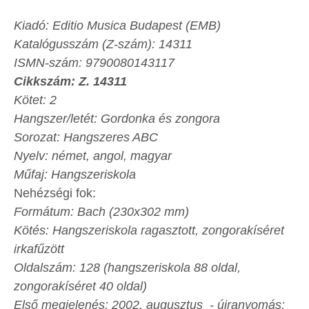
Kiadó: Editio Musica Budapest (EMB)
Katalógusszám (Z-szám): 14311
ISMN-szám: 9790080143117
Cikkszám: Z. 14311
Kötet: 2
Hangszer/letét: Gordonka és zongora
Sorozat: Hangszeres ABC
Nyelv: német, angol, magyar
Műfaj: Hangszeriskola
Nehézségi fok:
Formátum: Bach (230x302 mm)
Kötés: Hangszeriskola ragasztott, zongorakíséret
irkafűzött
Oldalszám: 128 (hangszeriskola 88 oldal,
zongorakíséret 40 oldal)
Első megjelenés: 2002. augusztus - újranyomás: