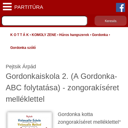
K O T T Á K
•
KOMOLY ZENE
•
Húros hangszerek
•
Gordonka
•
Gordonka szóló
Pejtsik Árpád
Gordonkaiskola 2. (A Gordonka-
ABC folytatása) - zongorakíséret
melléklettel
Gordonka kotta
zongorakíséret melléklettel°