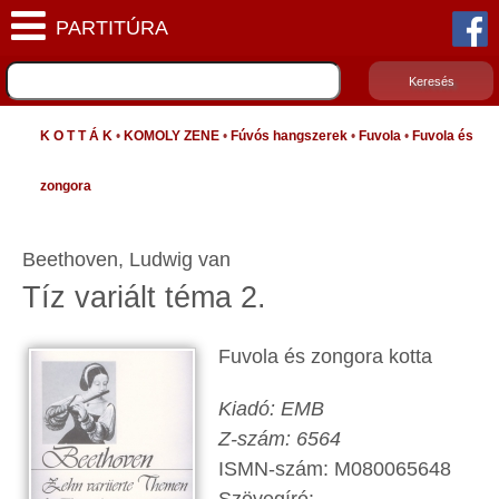
K O T T Á K
•
KOMOLY ZENE
•
Fúvós hangszerek
•
Fuvola
•
Fuvola és
zongora
Beethoven, Ludwig van
Tíz variált téma 2.
Fuvola és zongora kotta
Kiadó: EMB
Z-szám: 6564
ISMN-szám: M080065648