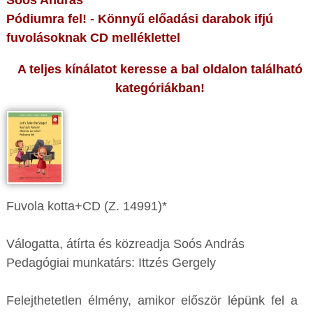
Soós András
Pódiumra fel! - Könnyű előadási darabok ifjú
fuvolásoknak CD melléklettel
A teljes kínálatot keresse a bal oldalon található
kategóriákban!
Fuvola kotta+CD (Z. 14991)*
Válogatta, átírta és közreadja Soós András
Pedagógiai munkatárs: Ittzés Gergely
Felejthetetlen élmény, amikor először lépünk fel a