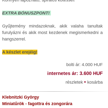
Könnyen lapozható, spirálos kötéssel!
EXTRA BÓNUSZPONT!
Gyűjtemény mindazoknak, akik valaha tanultak
furulyázni és akik most kezdenek megismerkedni a
hangszerrel.
A készlet erejéig!
bolti ár: 4.000 HUF
internetes ár: 3.600 HUF
•
részletek
kosárba
Klebnitzki György
Miniatűrök - fagottra és zongorára