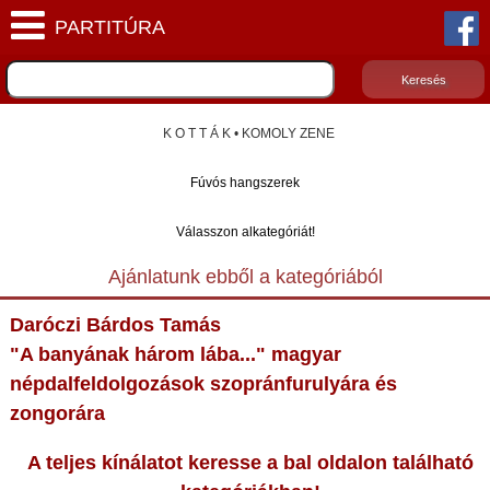
K O T T Á K • KOMOLY ZENE
Fúvós hangszerek
Válasszon alkategóriát!
Ajánlatunk ebből a kategóriából
Daróczi Bárdos Tamás
"A banyának három lába..." magyar
népdalfeldolgozások szopránfurulyára és
zongorára
A teljes kínálatot keresse a bal oldalon található