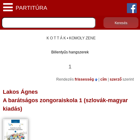
K O T T Á K • KOMOLY ZENE
Billentyűs hangszerek
1
Rendezés
frissesség
|
cím
|
szerző
szerint
Lakos Ágnes
A barátságos zongoraiskola 1 (szlovák-magyar
kiadás)