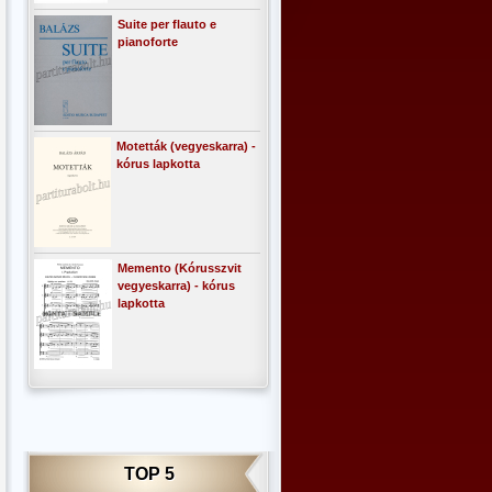
Suite per flauto e
pianoforte
Motetták (vegyeskarra) -
kórus lapkotta
Memento (Kórusszvit
vegyeskarra) - kórus
lapkotta
TOP 5