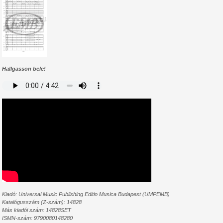
Hallgasson bele!
Kiadó: Universal Music Publishing Editio Musica Budapest (UMPEMB)
Katalógusszám (Z-szám): 14828
Más kiadói szám: 14828SET
ISMN-szám:
9790080148280