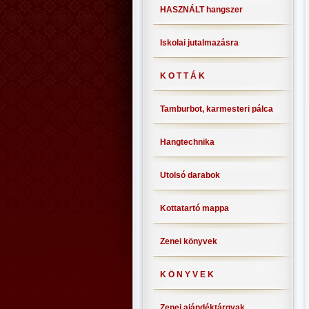
HASZNÁLT hangszer
Iskolai jutalmazásra
K O T T Á K
Tamburbot, karmesteri pálca
Hangtechnika
Utolsó darabok
Kottatartó mappa
Zenei könyvek
K Ö N Y V E K
Zenei ajándéktárgyak