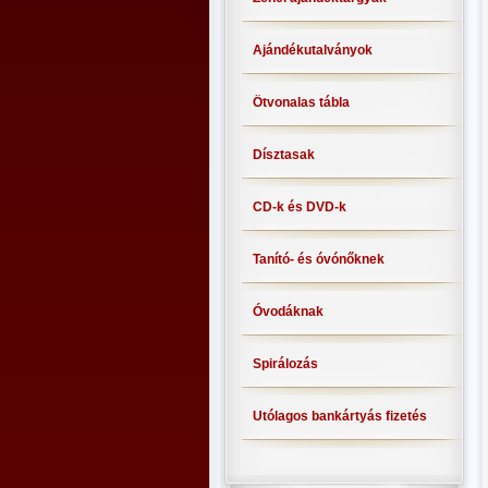
Ajándékutalványok
Ötvonalas tábla
Dísztasak
CD-k és DVD-k
Tanító- és óvónőknek
Óvodáknak
Spirálozás
Utólagos bankártyás fizetés