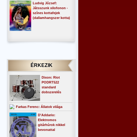
Ludvig József:
Játsszunk xilofonon -
színes kottafejek
(dallamhangszer kotta)
ÉRKEZIK
Dixon: Riot
PODRT522
standard
dobszerelés
Farkas Ferenc: Állatok világa
D'Addario:
Elektromos
gitárhúrok nikkel
bevonattal