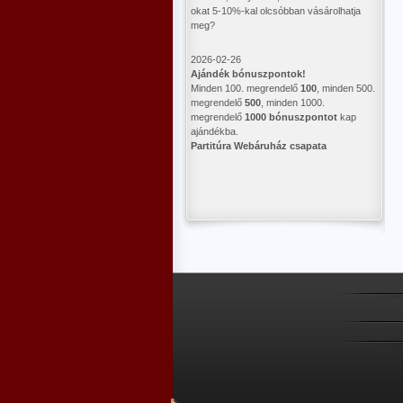
okat 5-10%-kal olcsóbban vásárolhatja
meg?
2026-02-26
Ajándék bónuszpontok!
Minden 100. megrendelő
100
, minden 500.
megrendelő
500
, minden 1000.
megrendelő
1000 bónuszpontot
kap
ajándékba.
Partitúra Webáruház csapata