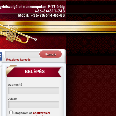
Részletes keresés
BELÉPÉS
Azonosító
Jelszó
Elfogadom az
adatkezelési