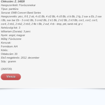
Cikkszám: Z. 14828
Hangszer/letét: Fúvószenekar
Típus: partitúra
Sorozat: EMB Concert Band Series
Hangszerelés:
picc, 8 fl, 2 ob, 4 cl1 Bb, 4 cl2 Bb, 4 cl3 Bb, cl b Bb, 2 fg, 2 sax a Eb, 2 sax
t Bb, sax bar Eb - 3 crnt1 Bb, 3 crnt2 Bb, 2 tr1 Bb, 2 tr2 Bb, 2 tr3 Bb, cor1, cor2, cor3,
cor4, 2 trb1, 2 trb2, 2 trb3, 2 flic t Bb, 2 euf, 4 tb - timp, ptti, tamb mil, gr c
Nehézségi fok: 3
I
dőtartam (Durata): 3 perc
Nyelv: angol, magyar
Műfaj: Fúvószene
Korszak:
Formátum: A/4
Kötés:
Oldalszám: 20
Első megjelenés:
2012. december
Súly: gramm
(26/0720)
Vissza