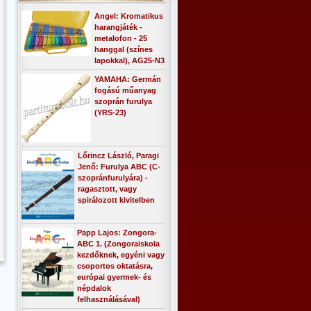
Angel: Kromatikus
harangjáték -
metalofon - 25
hanggal (színes
lapokkal), AG25-N3
YAMAHA: Germán
fogású műanyag
szoprán furulya
(YRS-23)
Lőrincz László, Paragi
Jenő: Furulya ABC (C-
szopránfurulyára) -
ragasztott, vagy
spirálozott kivitelben
Papp Lajos: Zongora-
ABC 1. (Zongoraiskola
kezdőknek, egyéni vagy
csoportos oktatásra,
európai gyermek- és
népdalok
felhasználásával)