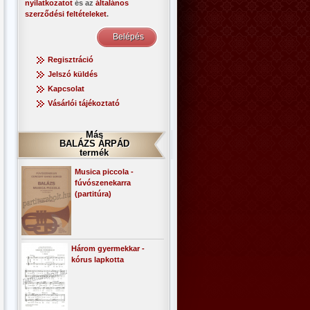
nyilatkozatot
és az
általános
szerződési feltételeket
.
Regisztráció
Jelszó küldés
Kapcsolat
Vásárlói tájékoztató
Más
BALÁZS ÁRPÁD
termék
Musica piccola -
fúvószenekarra
(partitúra)
Három gyermekkar -
kórus lapkotta