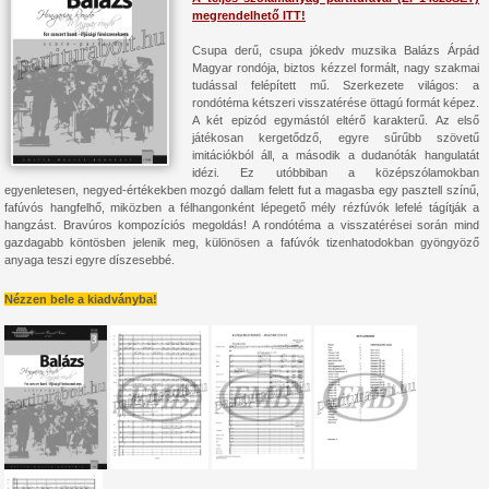
megrendelhető ITT!
Csupa derű, csupa jókedv muzsika Balázs Árpád
Magyar rondója, biztos kézzel formált, nagy szakmai
tudással felépített mű. Szerkezete világos: a
rondótéma kétszeri visszatérése öttagú formát képez.
A két epizód egymástól eltérő karakterű. Az első
játékosan kergetődző, egyre sűrűbb szövetű
imitációkból áll, a második a dudanóták hangulatát
idézi. Ez utóbbiban a középszólamokban
egyenletesen, negyed-értékekben mozgó dallam felett fut a magasba egy pasztell színű,
fafúvós hangfelhő, miközben a félhangonként lépegető mély rézfúvók lefelé tágítják a
hangzást. Bravúros kompozíciós megoldás! A rondótéma a visszatérései során mind
gazdagabb köntösben jelenik meg, különösen a fafúvók tizenhatodokban gyöngyöző
anyaga teszi egyre díszesebbé.
Nézzen bele a kiadványba!