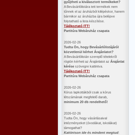
gyűjtheti a kiválasztott termékeket?
A Bevásárlólistára tett termékek nem
tűnnek el az áruházból kilépéskor, hanem
bármikor az áruházba újra belépve
folytatható a lista készítése.
Tájékoztató ITT!
Partitúra Webáruház csapata
2026-02-26
​Tudta Ön, hogy Bevásárlólistájáról
közvetlenül kérhet Árajánlatot?
A Bevásárlólistán szereplő tételekről
rögtön kérheti az Árajánlatot az
Árajánlat
kérése
szövegre kattintva.
Tájékoztató ITT!
Partitúra Webáruház csapata
2026-02-26
Kórus lapkottákból csak a kórus
létszámának megfelelő darab,
minimum 20 db rendelhető!
2026-02-26
Tudta Ön, hogy vásárlásaival
intézményeket (óvodákat, iskolákat)
támogathat?
Kattintson ide és mindent megtud
: