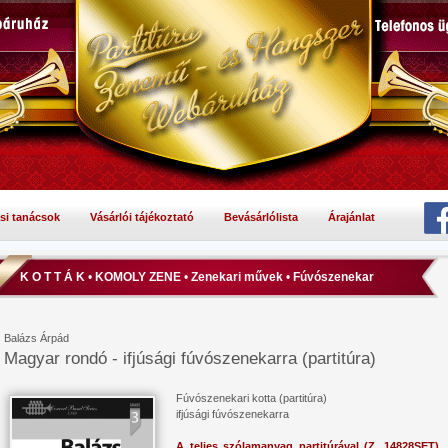
si tanácsok
Vásárlói tájékoztató
Bevásárlólista
Árajánlat
K O T T Á K
•
KOMOLY ZENE
•
Zenekari művek
•
Fúvószenekar
Balázs Árpád
Magyar rondó - ifjúsági fúvószenekarra (partitúra)
Fúvószenekari kotta (partitúra)
ifjúsági fúvószenekarra
A teljes szólamanyag partitúrával (Z. 14828SET)