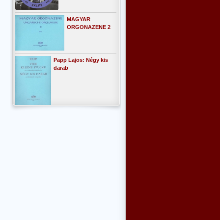
MAGYAR
ORGONAZENE 2
Papp Lajos: Négy kis
darab