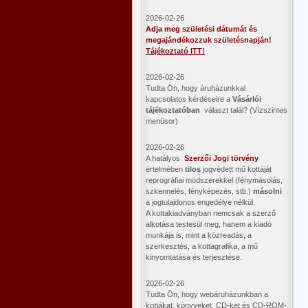
2026-02-26
Adja meg születési dátumát és
megajándékozzuk születésnapján!
Tájékoztató ITT!
2026-02-26
Tudta Ön, hogy áruházunkkal
kapcsolatos kérdéseire a
Vásárlói
tájékoztatóban
választ talál? (Vízszintes
menüsor)
2026-02-26
A hatályos
Szerzői Jogi törvény
értelmében
tilos
jogvédett mű kottáját
reprográfiai módszerekkel (fénymásolás,
szkennelés, fényképezés, stb.)
másolni
a jogtulajdonos engedélye nélkül.
A kottakiadványban nemcsak a szerző
alkotása testesül meg, hanem a kiadó
munkája is, mint a közreadás, a
szerkesztés, a kottagrafika, a mű
kinyomtatása és terjesztése.
2026-02-26
Tudta Ön, hogy webáruházunkban a
kottákat, könyveket, CD-ket és CD-ROM-