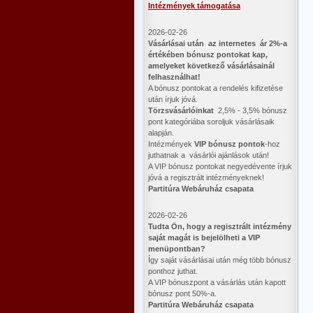
Intézmények támogatása
2026-02-26
Vásárlásai után az internetes ár 2%-a
értékében bónusz pontokat kap,
amelyeket következő vásárlásainál
felhasználhat!
A bónusz pontokat a rendelés kifizetése
után írjuk jóvá.
Törzsvásárlóinkat
2,5% - 3,5% bónusz
pont kategóriába soroljuk vásárlásaik
alapján.
Intézmények
VIP bónusz pontok
-hoz
juthatnak a vásárlói ajánlások után!
A VIP bónusz pontokat negyedévente írjuk
jóvá a regisztrált intézményeknek!
Partitúra Webáruház csapata
2026-02-26
​Tudta Ön, hogy a regisztrált intézmény
saját magát is bejelölheti a VIP
menüpontban?
Így saját vásárlásai után még több bónusz
ponthoz juthat.
A VIP bónuszpont a vásárlás után kapott
bónusz pont 50%-a.
Partitúra Webáruház csapata