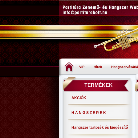
VIP
Hírek
Hangszervásárlá
TERMÉKEK
AKCIÓK
H A N G S Z E R E K
Hangszer tartozék és kiegészítő