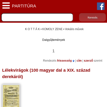
K O T T Á K • KOMOLY ZENE • Vokális művek
Dalgyűjtemények
1
Rendezés
frissesség
|
cím
|
szerző
szerint
Lélekvirágok (100 magyar dal a XIX. század
derekáról)