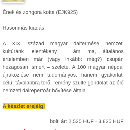
Ének és zongora kotta (EJK925)
Hasonmás kiadás
A XIX. század magyar daltermése nemzeti
kultúránk jelentékeny – ám ma, általános
értelemben már (vagy inkább: még?) csupán
hézagosan ismert – szelete. A 100 magyar népdal
újraközlése nem tudományos, hanem gyakorlati
célú; távolabbra törő, remény szülte gondolat az élő
nemzeti dalrepertoár bővítése általa.
A készlet erejéig!
bolti ár: 2.525 HUF - 3.825 HUF