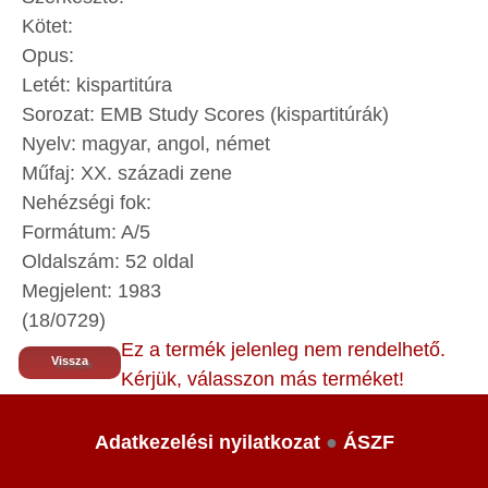
Kötet:
Opus:
Letét: kispartitúra
Sorozat:
EMB Study Scores (kispartitúrák)
Nyelv: magyar, angol, német
Műfaj: XX. századi zene
Nehézségi fok:
Formátum: A/5
Oldalszám: 52 oldal
Megjelent: 1983
(18/0729)
Ez a termék jelenleg nem rendelhető.
Vissza
Kérjük, válasszon más terméket!
Adatkezelési nyilatkozat
●
ÁSZF