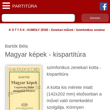
K O T T Á K
•
KOMOLY ZENE
•
Zenekari művek
•
Szimfonikus zenekar
Bartók Béla
Magyar képek - kispartitúra
szimfonikus zenekari kotta -
kispartitúra
A kotta kis mérete miatt
(142x202 mm) elsősorban a
művel való ismerkedést
szolgálja. Könnyen