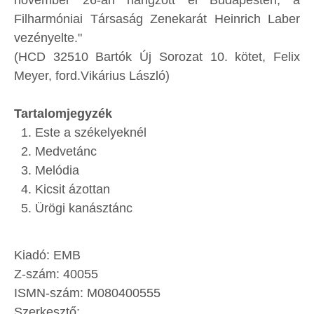
november 26-án hangzott el Budapesten, a
Filharmóniai Társaság Zenekarát Heinrich Laber
vezényelte."
(HCD 32510 Bartók Új Sorozat 10. kötet, Felix
Meyer, ford.Vikárius László)
Tartalomjegyzék
Este a székelyeknél
Medvetánc
Melódia
Kicsit ázottan
Ürögi kanásztánc
Kiadó: EMB
Z-szám: 40055
ISMN-szám: M080400555
Szerkesztő: