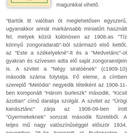
magunkkal vihető.
"Bartók itt valóban öt meglehetősen egyszerű,
ugyanakkor annál markánsabb miniatűrt használt
fel, melyek közül különösen az 1908-as "Tíz
könnyű zongoradarab"-ból származó első kettőt,
az "Este a székelyekné"-lt és a "Medvetánc"-ot
gyakran és szívesen adta elő saját zongoraestjein
is. A szvitet a "Négy siratóének" (c1909-10)
második száma folytatja. Fő eleme, a címben
szereplő "Melódia" negyedik tételként az 1908-11-
ben komponált "Három burleszk" második, "Kicsit
ázottan" című darabja szolgál. A szvitet az "Ürögi
kanásztánc" zárja az 1908-09-ben írott
"Gyermekeknek" sorozat második füzetéből. A
teljes mű nagy valószínűséggel először 1934.