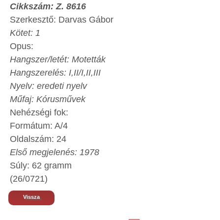
Cikkszám: Z. 8616
Szerkesztő: Darvas Gábor
Kötet: 1
Opus:
Hangszer/letét: Motetták
Hangszerelés: I,II/I,II,III
Nyelv: eredeti nyelv
Műfaj: Kórusművek
Nehézségi fok:
Formátum: A/4
Oldalszám: 24
Első megjelenés: 1978
Súly: 62 gramm
(26/0721)
Vissza