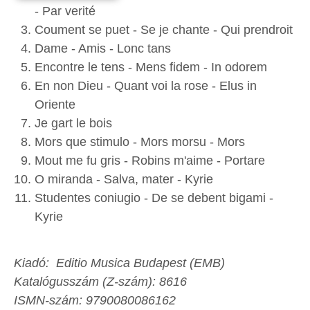
- Par verité
Coument se puet - Se je chante - Qui prendroit
Dame - Amis - Lonc tans
Encontre le tens - Mens fidem - In odorem
En non Dieu - Quant voi la rose - Elus in
Oriente
Je gart le bois
Mors que stimulo - Mors morsu - Mors
Mout me fu gris - Robins m'aime - Portare
O miranda - Salva, mater - Kyrie
Studentes coniugio - De se debent bigami -
Kyrie
Kiadó: Editio Musica Budapest (EMB)
Katalógusszám (Z-szám): 8616
ISMN-szám: 9790080086162