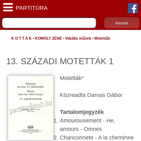
K O T T Á K
•
KOMOLY ZENE
•
Vokális művek
•
Motetták
13. SZÁZADI MOTETTÁK 1
Motetták*
Közreadta Darvas Gábor
Tartalomjegyzék
Amourousement - He,
amours - Omnes
Chanconnete - A la cheminee