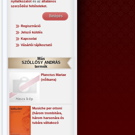
nyilatkozatot
és az
általános
szerződési feltételeket
.
Regisztráció
Jelszó küldés
Kapcsolat
Vásárlói tájékoztató
Más
SZŐLLŐSY ANDRÁS
termék
Planctus Mariae
(nőikarra)
Musiche per ottoni
(három trombitára,
három harsonára és
tubára váltakozó