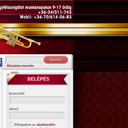
Részletes keresés
BELÉPÉS
Azonosító
Jelszó
Elfogadom az
adatkezelési