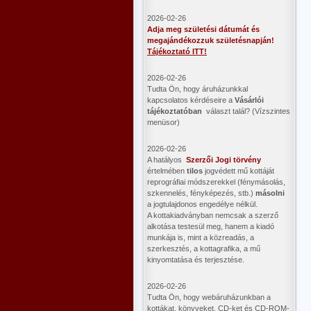
2026-02-26
Adja meg születési dátumát és
megajándékozzuk születésnapján!
Tájékoztató ITT!
2026-02-26
Tudta Ön, hogy áruházunkkal
kapcsolatos kérdéseire a
Vásárlói
tájékoztatóban
választ talál? (Vízszintes
menüsor)
2026-02-26
A hatályos
Szerzői Jogi törvény
értelmében
tilos
jogvédett mű kottáját
reprográfiai módszerekkel (fénymásolás,
szkennelés, fényképezés, stb.)
másolni
a jogtulajdonos engedélye nélkül.
A kottakiadványban nemcsak a szerző
alkotása testesül meg, hanem a kiadó
munkája is, mint a közreadás, a
szerkesztés, a kottagrafika, a mű
kinyomtatása és terjesztése.
2026-02-26
Tudta Ön, hogy webáruházunkban a
kottákat, könyveket, CD-ket és CD-ROM-