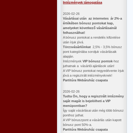
Intézmények támogatása
2026-02-26
Vásárlásai után az internetes ár 2%-a
értékében bónusz pontokat kap,
amelyeket következő vásárlásainál
felhasználhat!
A bónusz pontokat a rendelés kifizetése
után írjuk jóvá.
Törzsvásárlóinkat
2,5% - 3,5% bónusz
pont kategóriába soroljuk vásárlásaik
alapján.
Intézmények
VIP bónusz pontok
-hoz
juthatnak a vásárlói ajánlások után!
A VIP bónusz pontokat negyedévente írjuk
jóvá a regisztrált intézményeknek!
Partitúra Webáruház csapata
2026-02-26
​Tudta Ön, hogy a regisztrált intézmény
saját magát is bejelölheti a VIP
menüpontban?
Így saját vásárlásai után még több bónusz
ponthoz juthat.
A VIP bónuszpont a vásárlás után kapott
bónusz pont 50%-a.
Partitúra Webáruház csapata