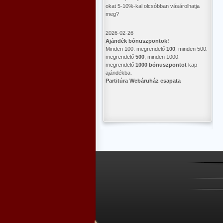
okat 5-10%-kal olcsóbban vásárolhatja
meg?
2026-02-26
Ajándék bónuszpontok!
Minden 100. megrendelő
100
, minden 500.
megrendelő
500
, minden 1000.
megrendelő
1000 bónuszpontot
kap
ajándékba.
Partitúra Webáruház csapata