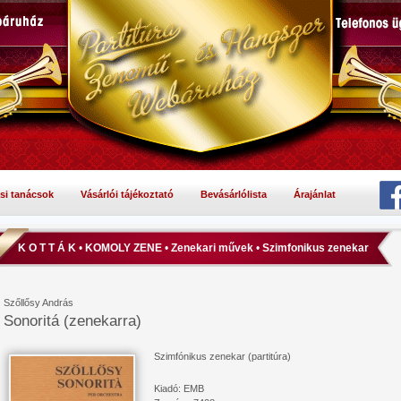
si tanácsok
Vásárlói tájékoztató
Bevásárlólista
Árajánlat
K O T T Á K
•
KOMOLY ZENE
•
Zenekari művek
•
Szimfonikus zenekar
Szőllősy András
Sonoritá (zenekarra)
Szimfónikus zenekar (partitúra)
Kiadó: EMB