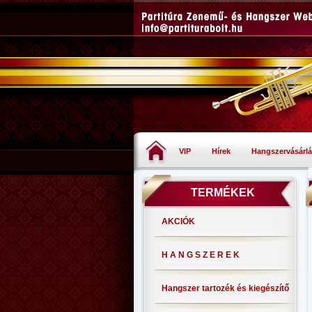
VIP
Hírek
Hangszervásárlá
TERMÉKEK
AKCIÓK
H A N G S Z E R E K
Hangszer tartozék és kiegészítő