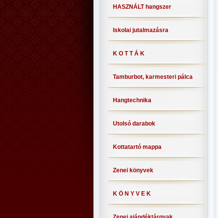
HASZNÁLT hangszer
Iskolai jutalmazásra
K O T T Á K
Tamburbot, karmesteri pálca
Hangtechnika
Utolsó darabok
Kottatartó mappa
Zenei könyvek
K Ö N Y V E K
Zenei ajándéktárgyak