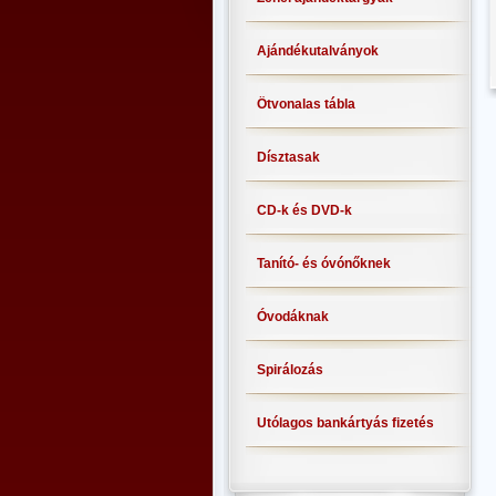
Ajándékutalványok
Ötvonalas tábla
Dísztasak
CD-k és DVD-k
Tanító- és óvónőknek
Óvodáknak
Spirálozás
Utólagos bankártyás fizetés