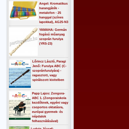
Angel: Kromatikus
harangjáték -
metalofon - 25
hanggal (színes
lapokkal), AG25-N3
YAMAHA: Germán
fogású műanyag
szoprán furulya
(YRS-23)
Lőrincz László, Paragi
Jenő: Furulya ABC (C-
szopránfurulyára) -
ragasztott, vagy
spirálozott kivitelben
Papp Lajos: Zongora-
ABC 1. (Zongoraiskola
kezdőknek, egyéni vagy
csoportos oktatásra,
európai gyermek- és
népdalok
felhasználásával)
Ludvig József: