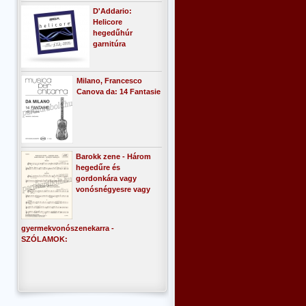
D'Addario:
Helicore
hegedűhúr
garnitúra
Milano, Francesco
Canova da: 14 Fantasie
Barokk zene - Három
hegedűre és
gordonkára vagy
vonósnégyesre vagy
gyermekvonószenekarra -
SZÓLAMOK: