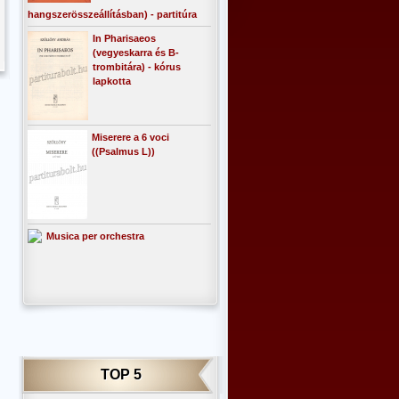
hangszerösszeállításban) - partitúra
In Pharisaeos
(vegyeskarra és B-
trombitára) - kórus
lapkotta
Miserere a 6 voci
((Psalmus L))
Musica per orchestra
TOP 5