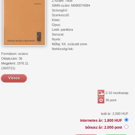
Z-szám: 7408
ISMN-szám: M080074084
Szövegíró:
Szerkesztő:
Kötet:
Opus:
Letét: partitúra
Sorozat:
Nyelv:
Műfaj: XX. századi zene
Nehézségi fok:
Formátum: octavo
Oldalszám: 36
Megjelent: 1976.11
(26/0721)
Vissza
2-10 munkanap
36 pont
bolti ár: 2.000 HUF
internetes ár: 1.800 HUF
bónusz ár: 2.000 pont