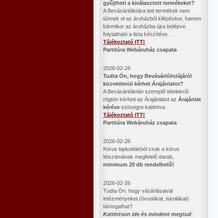
gyűjtheti a kiválasztott termékeket?
A Bevásárlólistára tett termékek nem
tűnnek el az áruházból kilépéskor, hanem
bármikor az áruházba újra belépve
folytatható a lista készítése.
Tájékoztató ITT!
Partitúra Webáruház csapata
2026-02-26
​Tudta Ön, hogy Bevásárlólistájáról
közvetlenül kérhet Árajánlatot?
A Bevásárlólistán szereplő tételekről
rögtön kérheti az Árajánlatot az
Árajánlat
kérése
szövegre kattintva.
Tájékoztató ITT!
Partitúra Webáruház csapata
2026-02-26
Kórus lapkottákból csak a kórus
létszámának megfelelő darab,
minimum 20 db rendelhető!
2026-02-26
Tudta Ön, hogy vásárlásaival
intézményeket (óvodákat, iskolákat)
támogathat?
Kattintson ide és mindent megtud
: