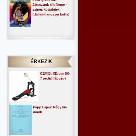
Játsszunk xilofonon -
színes kottafejek
(dallamhangszer kotta)
ÉRKEZIK
CEMID: XDrum SK-
7 pedál (lábgép)
Papp Lajos: Négy kis
darab