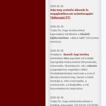
2026-02-26
Adja meg születési dátumát és
megajándékozzuk születésnapján!
Tájékoztató ITT!
2026-02-26
Tudta Ön, hogy áruházunkkal
kapcsolatos kérdéseire a
Vásárlói
tájékoztatóban
választ talál? (Vízszintes
menüsor)
2026-02-26
A hatályos
Szerzői Jogi törvény
értelmében
tilos
jogvédett mű kottáját
reprográfiai módszerekkel (fénymásolás,
szkennelés, fényképezés, stb.)
másolni
a jogtulajdonos engedélye nélkül.
A kottakiadványban nemcsak a szerző
alkotása testesül meg, hanem a kiadó
munkája is, mint a közreadás, a
szerkesztés, a kottagrafika, a mű
kinyomtatása és terjesztése.
2026-02-26
Tudta Ön, hogy webáruházunkban a
kottákat, könyveket, CD-ket és CD-ROM-