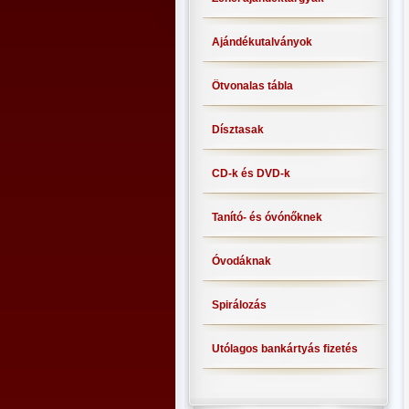
Ajándékutalványok
Ötvonalas tábla
Dísztasak
CD-k és DVD-k
Tanító- és óvónőknek
Óvodáknak
Spirálozás
Utólagos bankártyás fizetés