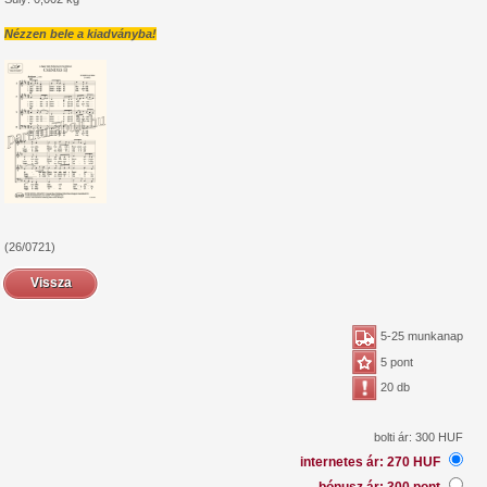
Nézzen bele a kiadványba!
(26/0721)
Vissza
5-25 munkanap
5 pont
20 db
bolti ár: 300 HUF
internetes ár: 270 HUF
bónusz ár: 300 pont