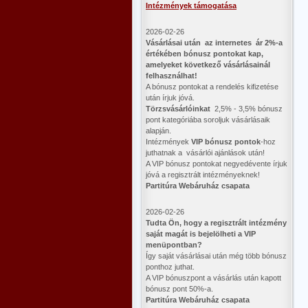
Intézmények támogatása
2026-02-26
Vásárlásai után az internetes ár 2%-a
értékében bónusz pontokat kap,
amelyeket következő vásárlásainál
felhasználhat!
A bónusz pontokat a rendelés kifizetése
után írjuk jóvá.
Törzsvásárlóinkat
2,5% - 3,5% bónusz
pont kategóriába soroljuk vásárlásaik
alapján.
Intézmények
VIP bónusz pontok
-hoz
juthatnak a vásárlói ajánlások után!
A VIP bónusz pontokat negyedévente írjuk
jóvá a regisztrált intézményeknek!
Partitúra Webáruház csapata
2026-02-26
​Tudta Ön, hogy a regisztrált intézmény
saját magát is bejelölheti a VIP
menüpontban?
Így saját vásárlásai után még több bónusz
ponthoz juthat.
A VIP bónuszpont a vásárlás után kapott
bónusz pont 50%-a.
Partitúra Webáruház csapata