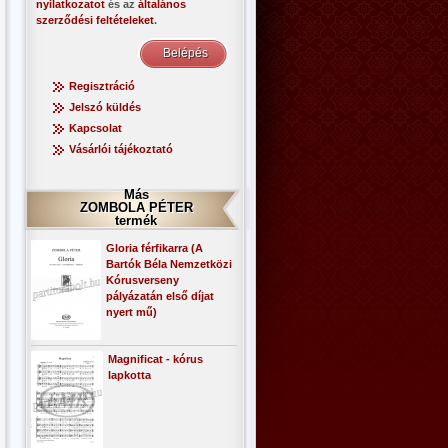
nyilatkozatot
és az
általános
szerződési feltételeket
.
Regisztráció
Jelszó küldés
Kapcsolat
Vásárlói tájékoztató
Más
ZOMBOLA PÉTER
termék
Gloria férfikarra (A
Bartók Béla Nemzetközi
Kórusverseny
pályázatán első díjat
nyert mű)
Magnificat - kórus
lapkotta