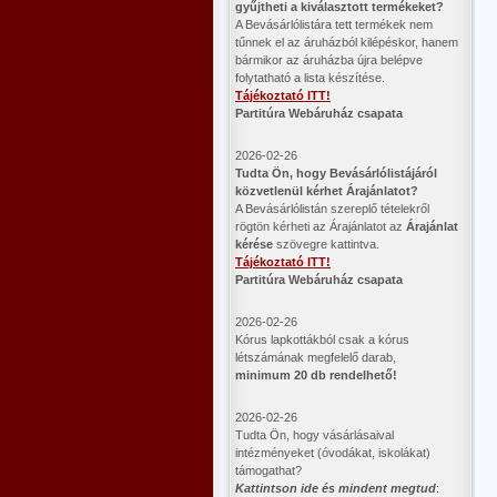
gyűjtheti a kiválasztott termékeket?
A Bevásárlólistára tett termékek nem
tűnnek el az áruházból kilépéskor, hanem
bármikor az áruházba újra belépve
folytatható a lista készítése.
Tájékoztató ITT!
Partitúra Webáruház csapata
2026-02-26
​Tudta Ön, hogy Bevásárlólistájáról
közvetlenül kérhet Árajánlatot?
A Bevásárlólistán szereplő tételekről
rögtön kérheti az Árajánlatot az
Árajánlat
kérése
szövegre kattintva.
Tájékoztató ITT!
Partitúra Webáruház csapata
2026-02-26
Kórus lapkottákból csak a kórus
létszámának megfelelő darab,
minimum 20 db rendelhető!
2026-02-26
Tudta Ön, hogy vásárlásaival
intézményeket (óvodákat, iskolákat)
támogathat?
Kattintson ide és mindent megtud
: