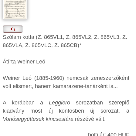
Szólam kotta (Z. 865VL1, Z. 865VL2, Z. 865VL3, Z.
865VLA, Z. 865VLC, Z. 865CB)*
Átírta Weiner Leó
Weiner Leó (1885-1960) nemcsak zeneszerzőként
volt elismert, hanem kamarazene-tanárként is...
A korábban a
Leggiero
sorozatban szereplő
kiadvány most új köntösben új sorozat, a
Vonósegyüttesek kincsestára
részévé vált.
bolti ár: 400 HUF