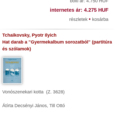
bolti ár: 4.750 HUF
internetes ár: 4.275 HUF
•
részletek
kosárba
Tchaikovsky, Pyotr Ilyich
Hat darab a "Gyermekalbum sorozatból" (partitúra
és szólamok)
Vonószenekari kotta (Z. 3628)
Átírta Decsényi János, Till Ottó