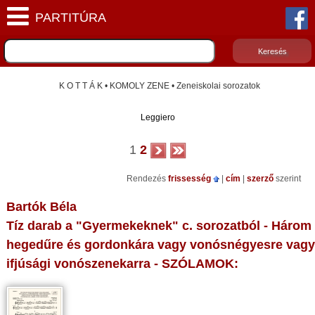
K O T T Á K • KOMOLY ZENE • Zeneiskolai sorozatok
Leggiero
1
2
Rendezés
frissesség
|
cím
|
szerző
szerint
Bartók Béla
Tíz darab a "Gyermekeknek" c. sorozatból - Három
hegedűre és gordonkára vagy vonósnégyesre vagy
ifjúsági vonószenekarra - SZÓLAMOK: