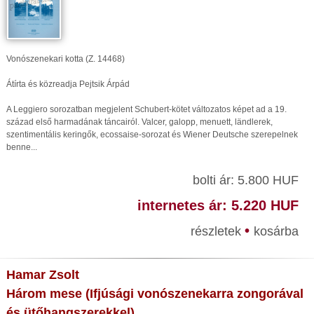
Vonószenekari kotta (Z. 14468)
Átírta és közreadja Pejtsik Árpád
A Leggiero sorozatban megjelent Schubert-kötet változatos képet ad a 19.
század első harmadának táncairól. Valcer, galopp, menuett, ländlerek,
szentimentális keringők, ecossaise-sorozat és Wiener Deutsche szerepelnek
benne...
bolti ár: 5.800 HUF
internetes ár: 5.220 HUF
•
részletek
kosárba
Hamar Zsolt
Három mese (Ifjúsági vonószenekarra zongorával
és ütőhangszerekkel)