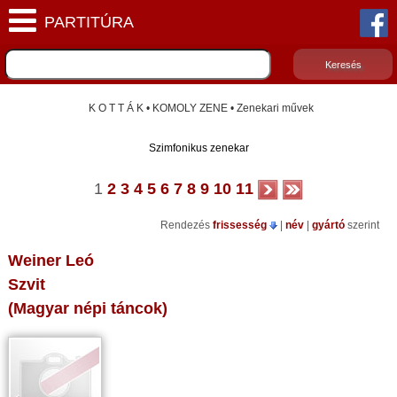
K O T T Á K • KOMOLY ZENE • Zenekari művek
Szimfonikus zenekar
1
2
3
4
5
6
7
8
9
10
11
Rendezés
frissesség
|
név
|
gyártó
szerint
Weiner Leó
Szvit
(Magyar népi táncok)