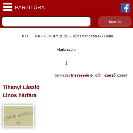
K O T T Á K • KOMOLY ZENE • Húros hangszerek • Hárfa
Hárfa szóló
1
Rendezés
frissesség
|
cím
|
szerző
szerint
Tihanyi László
Linos hárfára