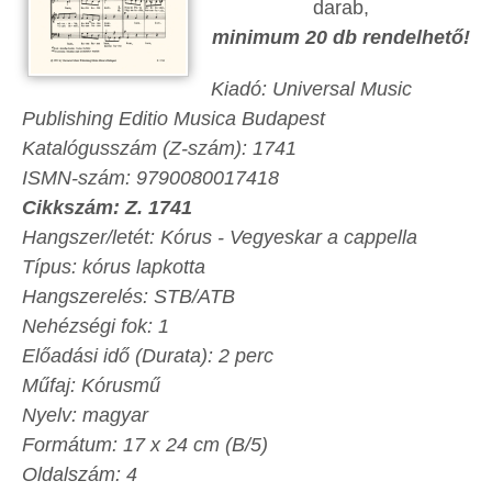
darab,
minimum 20 db rendelhető!
Kiadó:
Universal Music
Publishing Editio Musica Budapest
Katalógusszám (Z-szám):
1741
ISMN-szám:
9790080017418
Cikkszám: Z.
1741
Hangszer/letét: K
órus - Vegyeskar a cappella
Típus: kórus lapkotta
Hangszerelés: S
TB/ATB
Nehézségi fok: 1
Előadási idő (Durata): 2 perc
Műfaj: Kórusmű
Nyelv: magyar
Formátum:
17 x 24 cm (B/5)
Oldalszám: 4