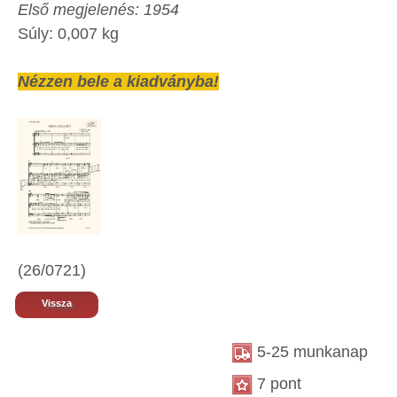
Első megjelenés:
1954
Súly:
0,007 kg
Nézzen bele a kiadványba!
(26/0721)
Vissza
5-25 munkanap
7 pont