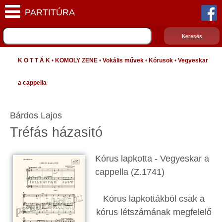
K O T T Á K
•
KOMOLY ZENE
•
Vokális művek
•
Kórusok
•
Vegyeskar
a cappella
Bárdos Lajos
Tréfás házasitó
Kórus lapkotta - Vegyeskar a
cappella (Z.
1741
)
Kórus lapkottákból csak a
kórus létszámának megfelelő