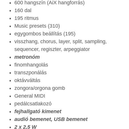
600 hangszín (AiX hangforrás)
160 dal
195 ritmus
Music presets (310)
egygombos beállítás (195)
visszhang, chorus, layer, split, sampling,
sequencer, regiszter, arpeggiator
metronóm
finomhangolás
transzponálás
oktávváltás
zongora/orgona gomb
General MIDI
pedálcsatlakozó
fejhallgató kimenet
audió bemenet, USB bemenet
2 x 2,5 W