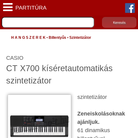
H A N G S Z E R E K
•
Billentyűs
•
Szintetizátor
CASIO
CT X700 kíséretautomatikás
szintetizátor
szintetizátor
Zeneiskolásoknak
ajánljuk.
61 dinamikus