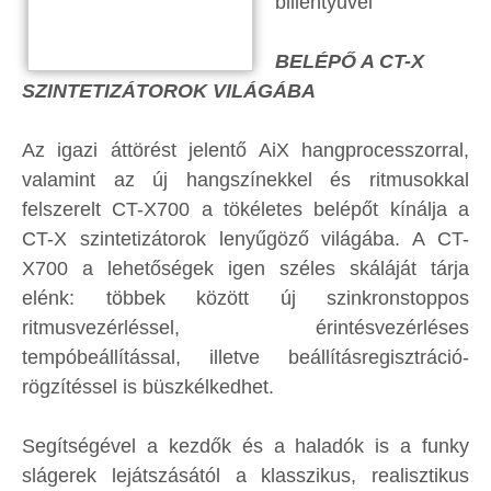
billentyűvel
BELÉPŐ A CT-X
SZINTETIZÁTOROK VILÁGÁBA
Az igazi áttörést jelentő AiX hangprocesszorral,
valamint az új hangszínekkel és ritmusokkal
felszerelt CT-X700 a tökéletes belépőt kínálja a
CT-X szintetizátorok lenyűgöző világába. A CT-
X700 a lehetőségek igen széles skáláját tárja
elénk: többek között új szinkronstoppos
ritmusvezérléssel, érintésvezérléses
tempóbeállítással, illetve beállításregisztráció-
rögzítéssel is büszkélkedhet.
Segítségével a kezdők és a haladók is a funky
slágerek lejátszásától a klasszikus, realisztikus