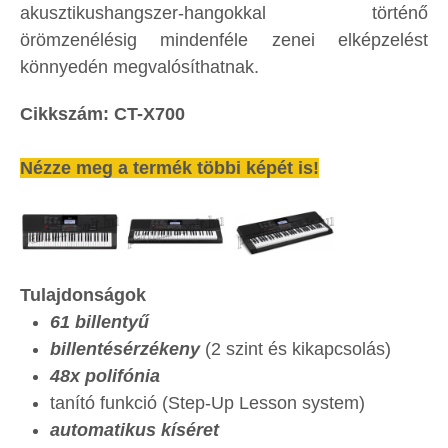
akusztikushangszer-hangokkal történő
örömzenélésig mindenféle zenei elképzelést
könnyedén megvalósíthatnak.
Cikkszám: CT-X700
Nézze meg a termék többi képét is!
Tulajdonságok
61 billentyű
billentésérzékeny
(2 szint és kikapcsolás)
48x polifónia
tanító funkció (Step-Up Lesson system)
automatikus kíséret