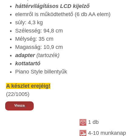
háttérvilágításos LCD kijelző
elemről is működtethető (6 db AA elem)
súly: 4,3 kg
Szélesség: 94,8 cm
Mélység: 35 cm
Magasság: 10,9 cm
adapter
(tartozék)
kottatartó
Piano Style billentyűk
A készlet erejéig!
(22/1005)
Vissza
1 db
4-10 munkanap