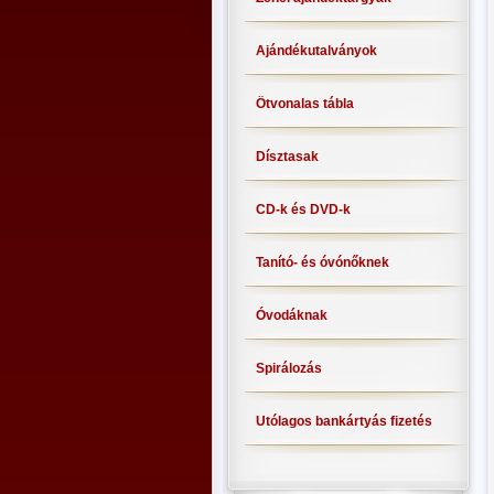
Ajándékutalványok
Ötvonalas tábla
Dísztasak
CD-k és DVD-k
Tanító- és óvónőknek
Óvodáknak
Spirálozás
Utólagos bankártyás fizetés