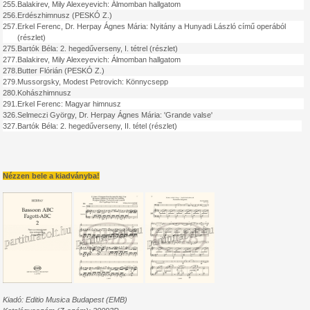
255.
Balakirev, Mily Alexeyevich: Álmomban hallgatom
256.
Erdészhimnusz (PESKÓ Z.)
257.
Erkel Ferenc, Dr. Herpay Ágnes Mária: Nyitány a Hunyadi László című operából
(részlet)
275.
Bartók Béla: 2. hegedűverseny, I. tétrel (részlet)
277.
Balakirev, Mily Alexeyevich: Álmomban hallgatom
278.
Butter Flórián (PESKÓ Z.)
279.
Mussorgsky, Modest Petrovich: Könnycsepp
280.
Kohászhimnusz
291.
Erkel Ferenc: Magyar himnusz
326.
Selmeczi György, Dr. Herpay Ágnes Mária: 'Grande valse'
327.
Bartók Béla: 2. hegedűverseny, II. tétel (részlet)
Nézzen bele a kiadványba!
Kiadó: Editio Musica Budapest (EMB)