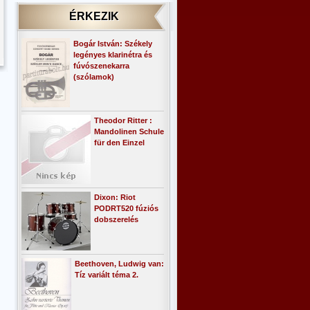
ÉRKEZIK
Bogár István: Székely
legényes klarinétra és
fúvószenekarra
(szólamok)
Theodor Ritter :
Mandolinen Schule
für den Einzel
Dixon: Riot
PODRT520 fúziós
dobszerelés
Beethoven, Ludwig van:
Tíz variált téma 2.