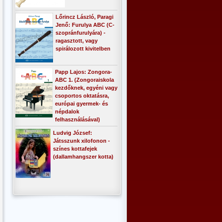
Lőrincz László, Paragi
Jenő: Furulya ABC (C-
szopránfurulyára) -
ragasztott, vagy
spirálozott kivitelben
Papp Lajos: Zongora-
ABC 1. (Zongoraiskola
kezdőknek, egyéni vagy
csoportos oktatásra,
európai gyermek- és
népdalok
felhasználásával)
Ludvig József:
Játsszunk xilofonon -
színes kottafejek
(dallamhangszer kotta)