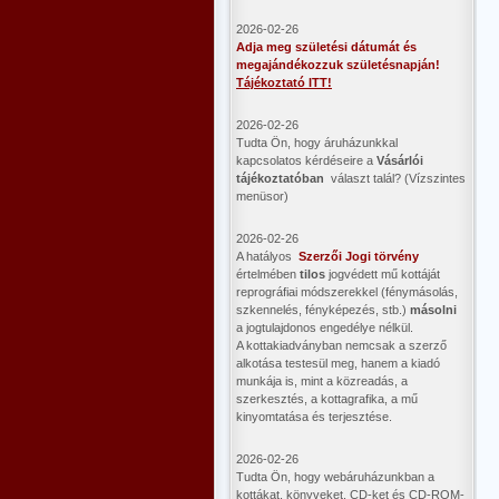
2026-02-26
Adja meg születési dátumát és
megajándékozzuk születésnapján!
Tájékoztató ITT!
2026-02-26
Tudta Ön, hogy áruházunkkal
kapcsolatos kérdéseire a
Vásárlói
tájékoztatóban
választ talál? (Vízszintes
menüsor)
2026-02-26
A hatályos
Szerzői Jogi törvény
értelmében
tilos
jogvédett mű kottáját
reprográfiai módszerekkel (fénymásolás,
szkennelés, fényképezés, stb.)
másolni
a jogtulajdonos engedélye nélkül.
A kottakiadványban nemcsak a szerző
alkotása testesül meg, hanem a kiadó
munkája is, mint a közreadás, a
szerkesztés, a kottagrafika, a mű
kinyomtatása és terjesztése.
2026-02-26
Tudta Ön, hogy webáruházunkban a
kottákat, könyveket, CD-ket és CD-ROM-