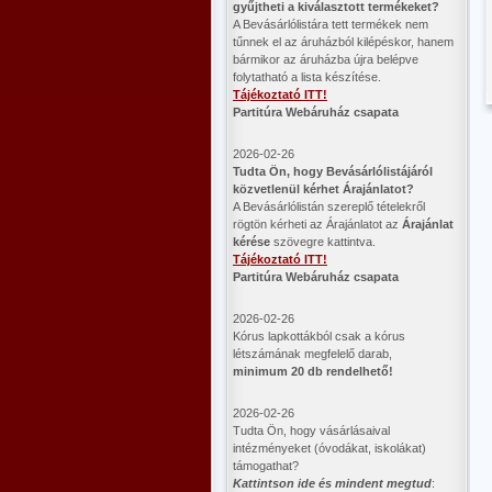
gyűjtheti a kiválasztott termékeket?
A Bevásárlólistára tett termékek nem
tűnnek el az áruházból kilépéskor, hanem
bármikor az áruházba újra belépve
folytatható a lista készítése.
Tájékoztató ITT!
Partitúra Webáruház csapata
2026-02-26
​Tudta Ön, hogy Bevásárlólistájáról
közvetlenül kérhet Árajánlatot?
A Bevásárlólistán szereplő tételekről
rögtön kérheti az Árajánlatot az
Árajánlat
kérése
szövegre kattintva.
Tájékoztató ITT!
Partitúra Webáruház csapata
2026-02-26
Kórus lapkottákból csak a kórus
létszámának megfelelő darab,
minimum 20 db rendelhető!
2026-02-26
Tudta Ön, hogy vásárlásaival
intézményeket (óvodákat, iskolákat)
támogathat?
Kattintson ide és mindent megtud
: