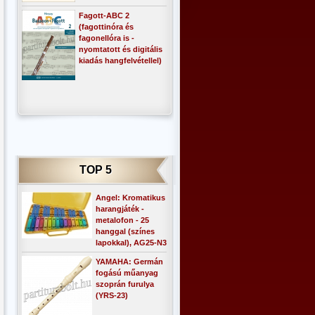
Fagott-ABC 2
(fagottinóra és
fagonellóra is -
nyomtatott és digitális
kiadás hangfelvétellel)
TOP 5
Angel: Kromatikus
harangjáték -
metalofon - 25
hanggal (színes
lapokkal), AG25-N3
YAMAHA: Germán
fogású műanyag
szoprán furulya
(YRS-23)