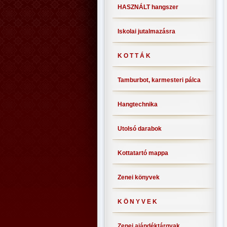
HASZNÁLT hangszer
Iskolai jutalmazásra
K O T T Á K
Tamburbot, karmesteri pálca
Hangtechnika
Utolsó darabok
Kottatartó mappa
Zenei könyvek
K Ö N Y V E K
Zenei ajándéktárgyak