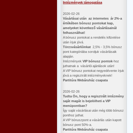
Intézmények támogatása
2026-02-26
Vásárlásai után az internetes ár 2%-a
értékében bónusz pontokat kap,
amelyeket következő vásárlásainál
felhasználhat!
A bónusz pontokat a rendelés kifizetése
után írjuk jóvá.
Törzsvásárlóinkat
2,5% - 3,5% bónusz
pont kategóriába soroljuk vásárlásaik
alapján.
Intézmények
VIP bónusz pontok
-hoz
juthatnak a vásárlói ajánlások után!
A VIP bónusz pontokat negyedévente írjuk
jóvá a regisztrált intézményeknek!
Partitúra Webáruház csapata
2026-02-26
​Tudta Ön, hogy a regisztrált intézmény
saját magát is bejelölheti a VIP
menüpontban?
Így saját vásárlásai után még több bónusz
ponthoz juthat.
A VIP bónuszpont a vásárlás után kapott
bónusz pont 50%-a.
Partitúra Webáruház csapata