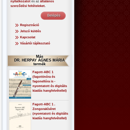
nyilatkozatot
és az
általános
szerződési feltételeket
.
Regisztráció
Jelszó küldés
Kapcsolat
Vásárlói tájékoztató
Más
DR. HERPAY ÁGNES MÁRIA
termék
Fagott-ABC 1
(fagottinóra és
fagonellóra is -
nyomtatott és digitális
kiadás hangfelvétellel)
Fagott-ABC 1 .
Zongorakíséret
(nyomtatott és digitális
kiadás hangfelvétellel)