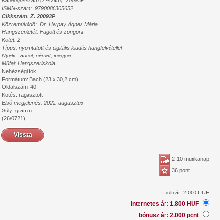
Katalógusszám (Z-szám): 20093P
ISMN-szám: 9790080305652
Cikkszám: Z. 20093P
Közreműködő: Dr. Herpay Ágnes Mária
Hangszer/letét: Fagott és zongora
Kötet: 2
Típus: nyomtatott és digitális kiadás hangfelvétellel
Nyelv: angol, német, magyar
Műfaj: Hangszeriskola
Nehézségi fok:
Formátum: Bach (23 x 30,2 cm)
Oldalszám: 40
Kötés: ragasztott
Első megjelenés: 2022. augusztus
Súly: gramm
(26/0721)
Vissza
2-10 munkanap
36 pont
bolti ár: 2.000 HUF
internetes ár: 1.800 HUF
bónusz ár: 2.000 pont