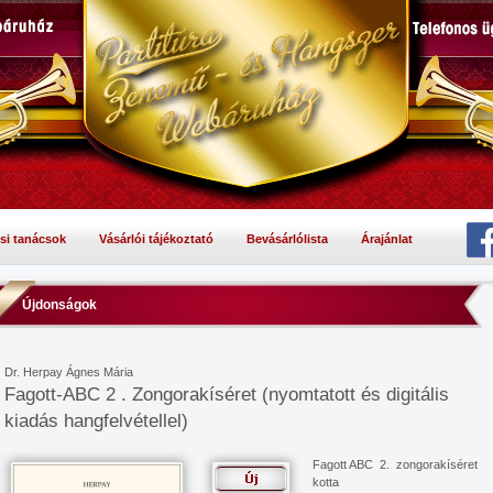
si tanácsok
Vásárlói tájékoztató
Bevásárlólista
Árajánlat
Újdonságok
Dr. Herpay Ágnes Mária
Fagott-ABC 2 . Zongorakíséret (nyomtatott és digitális
kiadás hangfelvétellel)
Fagott ABC 2. zongorakíséret
kotta