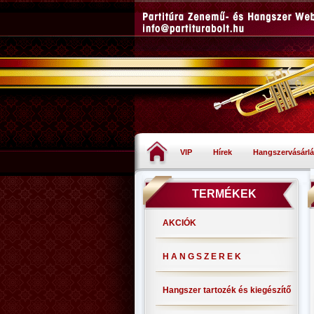
VIP
Hírek
Hangszervásárlá
TERMÉKEK
AKCIÓK
H A N G S Z E R E K
Hangszer tartozék és kiegészítő