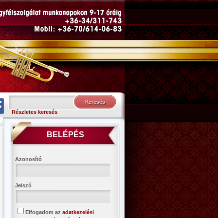
Részletes keresés
BELÉPÉS
Azonosító
Jelszó
Elfogadom az
adatkezelési