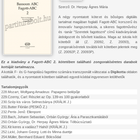
Szerző: Dr. Herpay Ágnes Mária
A négy nyomtatott kötetet és bőséges digitális
tartalmat magában foglaló Fagott-ABC korszerű és
innovatív hangszeriskola, a sikeres fagottművész
és -tanár "Szeretek fagottozni" című kiadványának
átdolgozott és bővített kiadása. Maga az iskola két
kötetből áll (Z. 20092, Z. 20093), a
zongorakíséretek további két kötetben jelentek meg
(Z. 20092P, Z. 20093P).
Ez a kiadvány a Fagott-ABC 2. kötetében található zongorakíséretes darabok
kottáját tartalmazza.
A kották F- és G-hangolású fagottino számára transzponált változatai a
Digikotta
oldalon
találhatók, és a nyomtatott kötetben található egyedi kóddal ingyenesen letölthetők
Tartalomjegyzék
228.
Mozart, Wolfgang Amadeus: Papageno belépője
229.
Czerny, Carl: Részlet az Op. 139-es 100 gyakorlatból
230.
Szép kis város Selmecbánya (KRÁLIK J.)
231.
Butter Flórián (PESKÓ Z.)
232.
Pertis Jenő: Ellenpont
233.
Bach, Johann Sebastian, Orbán György: Ária a Parasztkantátából
250.
Orbán György, Dr. Herpay Ágnes Mária: Télbúcsúztató
251.
Kit keres a vadász? Hahó! (KRÁLIK J.)
252.
Lickl, Johann Georg: Lotti és Minna duettje
254.
Müller, Bernhard Eduard: Bölcsődal