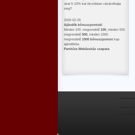
okat 5-10%-kal olcsóbban vásárolhatja
meg?
2026-02-26
Ajándék bónuszpontok!
Minden 100. megrendelő
100
, minden 500.
megrendelő
500
, minden 1000.
megrendelő
1000 bónuszpontot
kap
ajándékba.
Partitúra Webáruház csapata