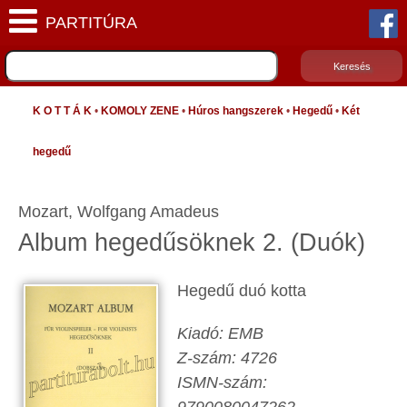
K O T T Á K
•
KOMOLY ZENE
•
Húros hangszerek
•
Hegedű
•
Két
hegedű
Mozart, Wolfgang Amadeus
Album hegedűsöknek 2. (Duók)
Hegedű duó kotta
Kiadó: EMB
Z-szám: 4726
ISMN-szám: