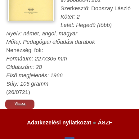
9790080047262
Szerkesztő: Dobszay László
Kötet: 2
Letét: Hegedű (több)
Nyelv: német, angol, magyar
Műfaj: Pedagógiai előadási darabok
Nehézségi fok:
Formátum: 227x305 mm
Oldalszám: 28
Első megjelenés: 1966
Súly: 105 gramm
(26/0721)
Vissza
Adatkezelési nyilatkozat
●
ÁSZF