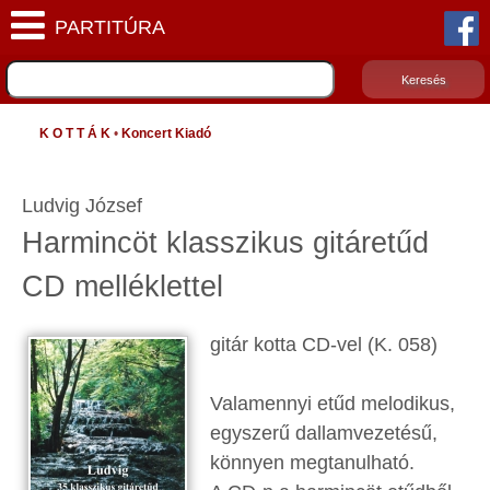
K O T T Á K
•
Koncert Kiadó
Ludvig József
Harmincöt klasszikus gitáretűd
CD melléklettel
gitár kotta CD-vel (K. 058)
Valamennyi etűd melodikus,
egyszerű dallamvezetésű,
könnyen megtanulható.