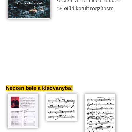
A CD-n a harmincöt etűdből
16 etűd került rögzítésre.
Nézzen bele a kiadványba!