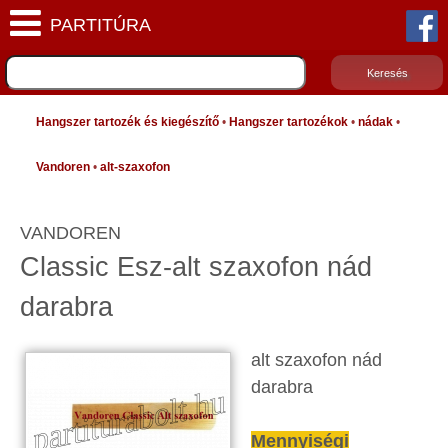
Hangszer tartozék és kiegészítő
•
Hangszer tartozékok
•
nádak
•
Vandoren
•
alt-szaxofon
VANDOREN
Classic Esz-alt szaxofon nád
darabra
alt szaxofon nád
darabra
Mennyiségi