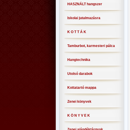
HASZNÁLT hangszer
Iskolai jutalmazásra
K O T T Á K
Tamburbot, karmesteri pálca
Hangtechnika
Utolsó darabok
Kottatartó mappa
Zenei könyvek
K Ö N Y V E K
Zenei ajándéktárgyak