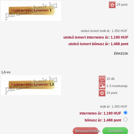
24 pont
utolsó ismert bolti ár: 1.250 HUF
utolsó ismert internetes ár: 1.190 HUF
utolsó ismert bónusz ár: 1.488 pont
ÉRKEZIK
1,5-es
10 db
1-3 munkanap
24 pont
bolti ár: 1.250 HUF
internetes ár: 1.190 HUF
bónusz ár: 1.488 pont