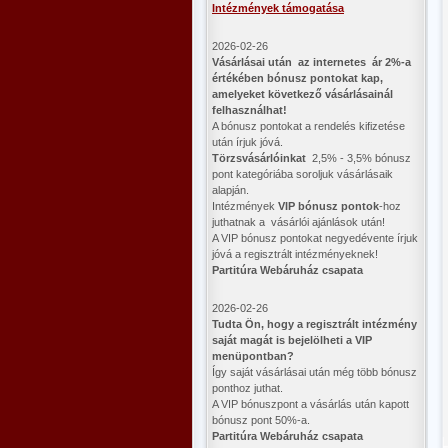
Intézmények támogatása
2026-02-26
Vásárlásai után az internetes ár 2%-a
értékében bónusz pontokat kap,
amelyeket következő vásárlásainál
felhasználhat!
A bónusz pontokat a rendelés kifizetése
után írjuk jóvá.
Törzsvásárlóinkat
2,5% - 3,5% bónusz
pont kategóriába soroljuk vásárlásaik
alapján.
Intézmények
VIP bónusz pontok
-hoz
juthatnak a vásárlói ajánlások után!
A VIP bónusz pontokat negyedévente írjuk
jóvá a regisztrált intézményeknek!
Partitúra Webáruház csapata
2026-02-26
​Tudta Ön, hogy a regisztrált intézmény
saját magát is bejelölheti a VIP
menüpontban?
Így saját vásárlásai után még több bónusz
ponthoz juthat.
A VIP bónuszpont a vásárlás után kapott
bónusz pont 50%-a.
Partitúra Webáruház csapata