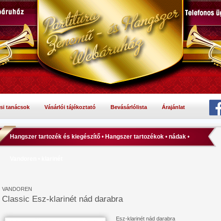
si tanácsok
Vásárlói tájékoztató
Bevásárlólista
Árajánlat
Hangszer tartozék és kiegészítő
•
Hangszer tartozékok
•
nádak
•
Vandoren
•
klarinét
VANDOREN
Classic Esz-klarinét nád darabra
Esz-klarinét nád darabra