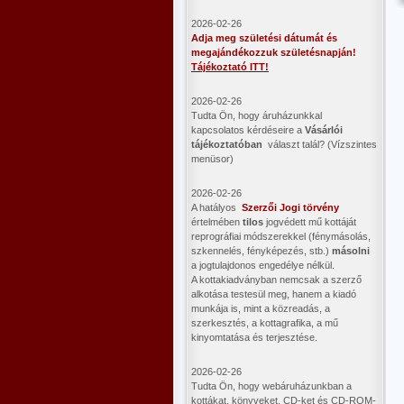
2026-02-26
Adja meg születési dátumát és
megajándékozzuk születésnapján!
Tájékoztató ITT!
2026-02-26
Tudta Ön, hogy áruházunkkal
kapcsolatos kérdéseire a
Vásárlói
tájékoztatóban
választ talál? (Vízszintes
menüsor)
2026-02-26
A hatályos
Szerzői Jogi törvény
értelmében
tilos
jogvédett mű kottáját
reprográfiai módszerekkel (fénymásolás,
szkennelés, fényképezés, stb.)
másolni
a jogtulajdonos engedélye nélkül.
A kottakiadványban nemcsak a szerző
alkotása testesül meg, hanem a kiadó
munkája is, mint a közreadás, a
szerkesztés, a kottagrafika, a mű
kinyomtatása és terjesztése.
2026-02-26
Tudta Ön, hogy webáruházunkban a
kottákat, könyveket, CD-ket és CD-ROM-