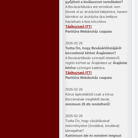
gyűjtheti a kiválasztott termékeket?
A Bevásárlólistára tett termékek nem
tűnnek el az áruházból kilépéskor, hanem
bármikor az áruházba újra belépve
folytatható a lista készítése.
Tájékoztató ITT!
Partitúra Webáruház csapata
2026-02-26
​Tudta Ön, hogy Bevásárlólistájáról
közvetlenül kérhet Árajánlatot?
A Bevásárlólistán szereplő tételekről
rögtön kérheti az Árajánlatot az
Árajánlat
kérése
szövegre kattintva.
Tájékoztató ITT!
Partitúra Webáruház csapata
2026-02-26
Kórus lapkottákból csak a kórus
létszámának megfelelő darab,
minimum 20 db rendelhető!
2026-02-26
Tudta Ön, hogy vásárlásaival
intézményeket (óvodákat, iskolákat)
támogathat?
Kattintson ide és mindent megtud
: