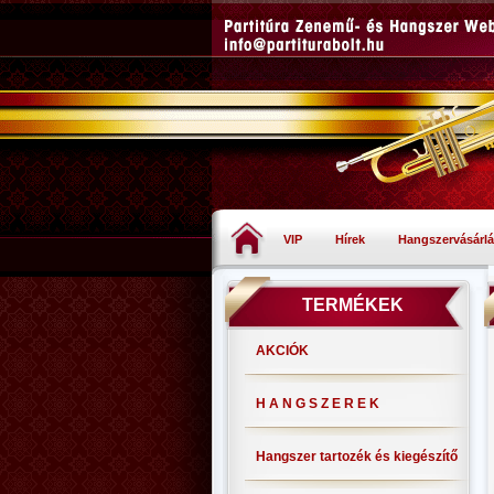
VIP
Hírek
Hangszervásárlá
TERMÉKEK
AKCIÓK
H A N G S Z E R E K
Hangszer tartozék és kiegészítő