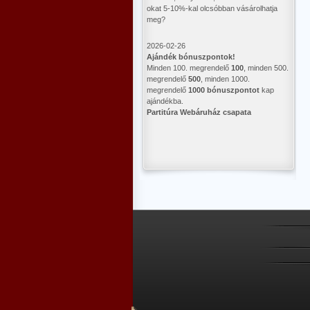
okat 5-10%-kal olcsóbban vásárolhatja
meg?
2026-02-26
Ajándék bónuszpontok!
Minden 100. megrendelő
100
, minden 500.
megrendelő
500
, minden 1000.
megrendelő
1000 bónuszpontot
kap
ajándékba.
Partitúra Webáruház csapata