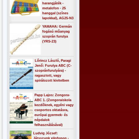
harangjáték -
metalofon - 25
hanggal (színes
lapokkal), AG25-N3
YAMAHA: Germán
fogású műanyag
szoprán furulya
(YRS-23)
Lőrincz László, Paragi
Jenő: Furulya ABC (C-
szopránfurulyára) -
ragasztott, vagy
spirálozott kivitelben
Papp Lajos: Zongora-
ABC 1. (Zongoraiskola
kezdőknek, egyéni vagy
csoportos oktatásra,
európai gyermek- és
népdalok
felhasználásával)
Ludvig József:
Játsszunk xilofonon -