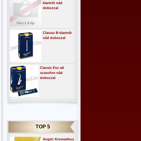
klarinét nád
dobozzal
Classic B-klarinét
nád dobozzal
Classic Esz-alt
szaxofon nád
dobozzal
TOP 5
Angel: Kromatikus