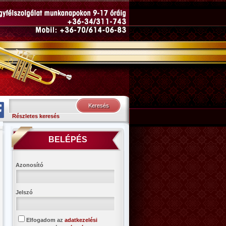
Részletes keresés
BELÉPÉS
Azonosító
Jelszó
Elfogadom az
adatkezelési