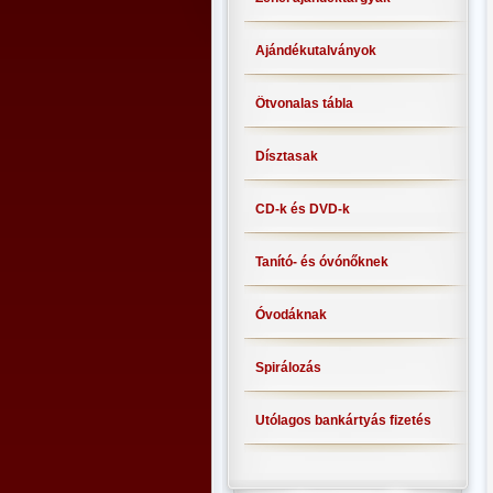
Ajándékutalványok
Ötvonalas tábla
Dísztasak
CD-k és DVD-k
Tanító- és óvónőknek
Óvodáknak
Spirálozás
Utólagos bankártyás fizetés