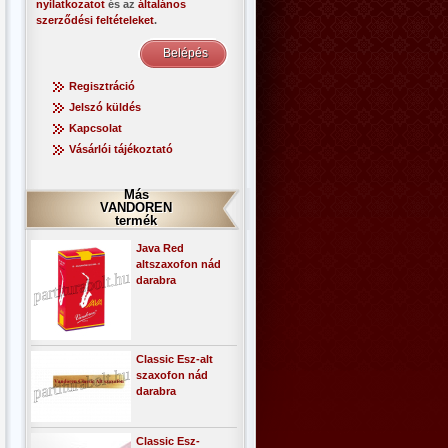
nyilatkozatot
és az
általános
szerződési feltételeket
.
Regisztráció
Jelszó küldés
Kapcsolat
Vásárlói tájékoztató
Más
VANDOREN
termék
Java Red
altszaxofon nád
darabra
Classic Esz-alt
szaxofon nád
darabra
Classic Esz-