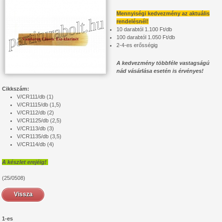
Mennyiségi kedvezmény az aktuális
rendelésnél!
10 darabtól 1.100 Ft/db
100 darabtól 1.050 Ft/db
2-4-es erősségig
A kedvezmény többféle vastagságú
nád vásárlása esetén is érvényes!
Cikkszám:
V/CR111/db (1)
V/CR1115/db (1,5)
V/CR112/db (2)
V/CR1125/db (2,5)
V/CR113/db (3)
V/CR1135/db (3,5)
V/CR114/db (4)
A készlet erejéig!
(25/0508)
Vissza
1-es