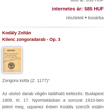
bolti ár: 650 HUF
internetes ár: 585 HUF
•
részletek
kosárba
Kodály Zoltán
Kilenc zongoradarab - Op. 3
Zongora kotta (Z. 1177)°
Az utolsó darab végén található keltezés: Budapest
1909. III. 17. Nyomtatásban a sorozat 1910-ben
jelent meg, ugyanez évben Kodály szerzői estjén