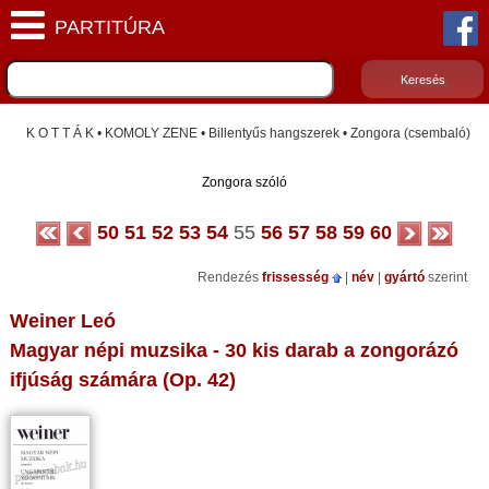
K O T T Á K • KOMOLY ZENE • Billentyűs hangszerek • Zongora (csembaló)
Zongora szóló
50
51
52
53
54
55
56
57
58
59
60
Rendezés
frissesség
|
név
|
gyártó
szerint
Weiner Leó
Magyar népi muzsika - 30 kis darab a zongorázó
ifjúság számára (Op. 42)