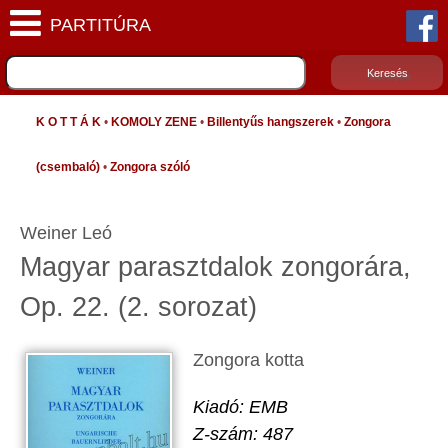
K O T T Á K
•
KOMOLY ZENE
•
Billentyűs hangszerek
•
Zongora
(csembaló)
•
Zongora szóló
Weiner Leó
Magyar parasztdalok zongorára,
Op. 22. (2. sorozat)
Zongora kotta
Kiadó: EMB
Z-szám: 487