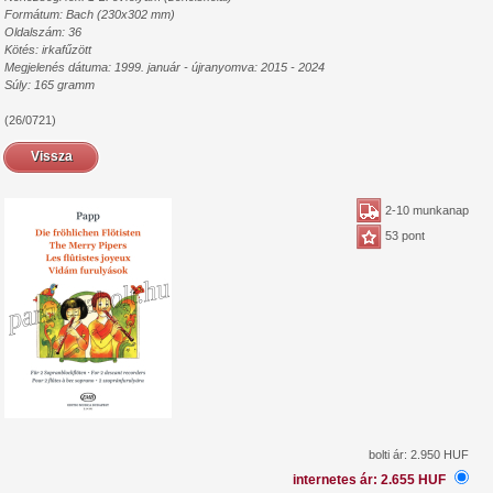
Formátum: Bach (230x302 mm)
Oldalszám: 36
Kötés: irkafűzött
Megjelenés dátuma: 1999. január - újranyomva: 2015 - 2024
Súly: 165 gramm
(26/0721)
Vissza
2-10 munkanap
53 pont
bolti ár: 2.950 HUF
internetes ár: 2.655 HUF