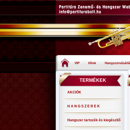
VIP
Hírek
Hangszervásárlá
TERMÉKEK
AKCIÓK
H A N G S Z E R E K
Hangszer tartozék és kiegészítő