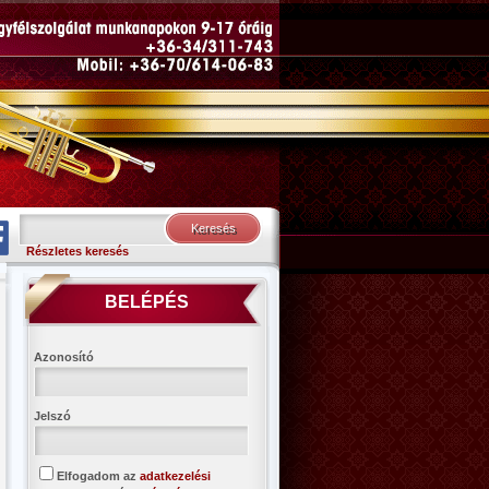
Részletes keresés
BELÉPÉS
Azonosító
Jelszó
Elfogadom az
adatkezelési