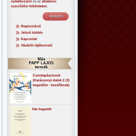
nyilatkozatot
és az
általános
szerződési feltételeket
.
Regisztráció
Jelszó küldés
Kapcsolat
Vásárlói tájékoztató
Más
PAPP LAJOS
termék
Csordapásztorok
(Karácsonyi dalok 2 (3)
hegedűre - kezdőknek)
Hat bagatell