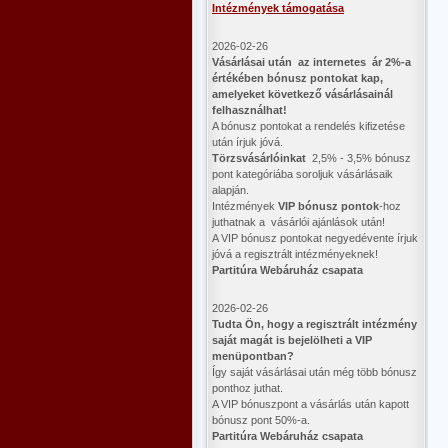
Intézmények támogatása
2026-02-26
Vásárlásai után az internetes ár 2%-a
értékében bónusz pontokat kap,
amelyeket következő vásárlásainál
felhasználhat!
A bónusz pontokat a rendelés kifizetése
után írjuk jóvá.
Törzsvásárlóinkat
2,5% - 3,5% bónusz
pont kategóriába soroljuk vásárlásaik
alapján.
Intézmények
VIP bónusz pontok
-hoz
juthatnak a vásárlói ajánlások után!
A VIP bónusz pontokat negyedévente írjuk
jóvá a regisztrált intézményeknek!
Partitúra Webáruház csapata
2026-02-26
​Tudta Ön, hogy a regisztrált intézmény
saját magát is bejelölheti a VIP
menüpontban?
Így saját vásárlásai után még több bónusz
ponthoz juthat.
A VIP bónuszpont a vásárlás után kapott
bónusz pont 50%-a.
Partitúra Webáruház csapata