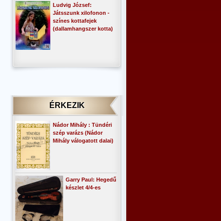
Ludvig József:
Játsszunk xilofonon -
színes kottafejek
(dallamhangszer kotta)
ÉRKEZIK
Nádor Mihály : Tündéri
szép varázs (Nádor
Mihály válogatott dalai)
Garry Paul: Hegedű
készlet 4/4-es