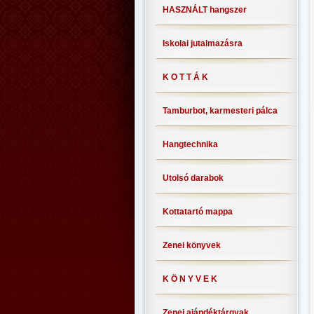
HASZNÁLT hangszer
Iskolai jutalmazásra
K O T T Á K
Tamburbot, karmesteri pálca
Hangtechnika
Utolsó darabok
Kottatartó mappa
Zenei könyvek
K Ö N Y V E K
Zenei ajándéktárgyak