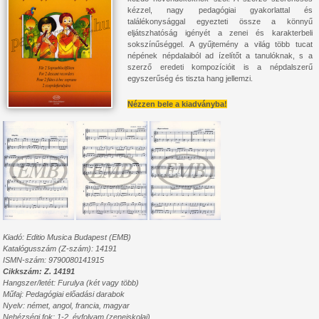
kézzel, nagy pedagógiai gyakorlattal és
találékonysággal egyezteti össze a könnyű
eljátszhatóság igényét a zenei és karakterbeli
sokszínűséggel. A gyűjtemény a világ több tucat
népének népdalaiból ad ízelítőt a tanulóknak, s a
szerző eredeti kompozícióit is a népdalszerű
egyszerűség és tiszta hang jellemzi.
Nézzen bele a kiadványba!
Kiadó: Editio Musica Budapest (EMB)
Katalógusszám (Z-szám): 14191
ISMN-szám: 9790080141915
Cikkszám: Z. 14191
Hangszer/letét: Furulya (két vagy több)
Műfaj: Pedagógiai előadási darabok
Nyelv: német, angol, francia, magyar
Nehézségi fok: 1-2. évfolyam (zeneiskolai)