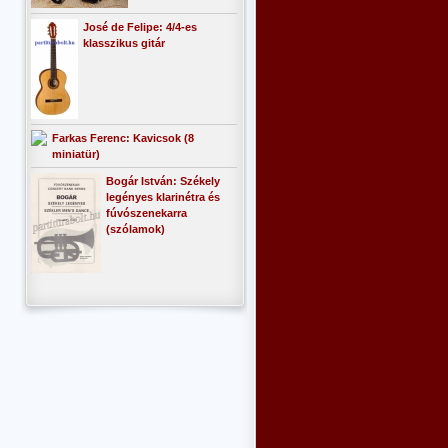
José de Felipe: 4/4-es
klasszikus gitár
Farkas Ferenc: Kavicsok (8
miniatür)
Bogár István: Székely
legényes klarinétra és
fúvószenekarra
(szólamok)