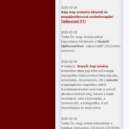
2026-02-26
Adja meg születési dátumát és
megajándékozzuk születésnapján!
Tájékoztató ITT!
2026-02-26
Tudta Ön, hogy áruházunkkal
kapcsolatos kérdéseire a
Vásárlói
tájékoztatóban
választ talál? (Vízszintes
menüsor)
2026-02-26
A hatályos
Szerzői Jogi törvény
értelmében
tilos
jogvédett mű kottáját
reprográfiai módszerekkel (fénymásolás,
szkennelés, fényképezés, stb.)
másolni
a jogtulajdonos engedélye nélkül.
A kottakiadványban nemcsak a szerző
alkotása testesül meg, hanem a kiadó
munkája is, mint a közreadás, a
szerkesztés, a kottagrafika, a mű
kinyomtatása és terjesztése.
2026-02-26
Tudta Ön, hogy webáruházunkban a
kottákat, könyveket, CD-ket és CD-ROM-