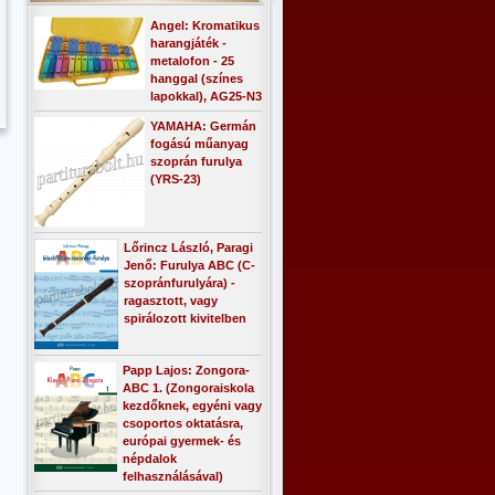
Angel: Kromatikus
harangjáték -
metalofon - 25
hanggal (színes
lapokkal), AG25-N3
YAMAHA: Germán
fogású műanyag
szoprán furulya
(YRS-23)
Lőrincz László, Paragi
Jenő: Furulya ABC (C-
szopránfurulyára) -
ragasztott, vagy
spirálozott kivitelben
Papp Lajos: Zongora-
ABC 1. (Zongoraiskola
kezdőknek, egyéni vagy
csoportos oktatásra,
európai gyermek- és
népdalok
felhasználásával)