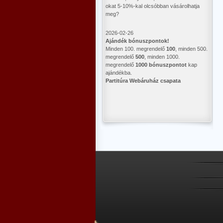
okat 5-10%-kal olcsóbban vásárolhatja
meg?
2026-02-26
Ajándék bónuszpontok!
Minden 100. megrendelő
100
, minden 500.
megrendelő
500
, minden 1000.
megrendelő
1000 bónuszpontot
kap
ajándékba.
Partitúra Webáruház csapata