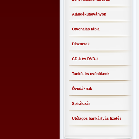
Ajándékutalványok
Ötvonalas tábla
Dísztasak
CD-k és DVD-k
Tanító- és óvónőknek
Óvodáknak
Spirálozás
Utólagos bankártyás fizetés