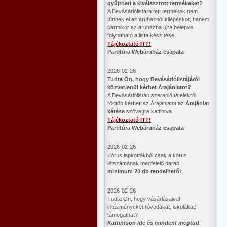
gyűjtheti a kiválasztott termékeket?
A Bevásárlólistára tett termékek nem
tűnnek el az áruházból kilépéskor, hanem
bármikor az áruházba újra belépve
folytatható a lista készítése.
Tájékoztató ITT!
Partitúra Webáruház csapata
2026-02-26
​Tudta Ön, hogy Bevásárlólistájáról
közvetlenül kérhet Árajánlatot?
A Bevásárlólistán szereplő tételekről
rögtön kérheti az Árajánlatot az
Árajánlat
kérése
szövegre kattintva.
Tájékoztató ITT!
Partitúra Webáruház csapata
2026-02-26
Kórus lapkottákból csak a kórus
létszámának megfelelő darab,
minimum 20 db rendelhető!
2026-02-26
Tudta Ön, hogy vásárlásaival
intézményeket (óvodákat, iskolákat)
támogathat?
Kattintson ide és mindent megtud
: