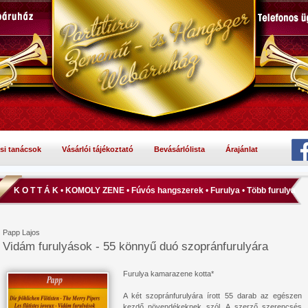
si tanácsok
Vásárlói tájékoztató
Bevásárlólista
Árajánlat
K O T T Á K
•
KOMOLY ZENE
•
Fúvós hangszerek
•
Furulya
•
Több furulya
Papp Lajos
Vidám furulyások - 55 könnyű duó szopránfurulyára
Furulya kamarazene kotta*
A két szopránfurulyára írott 55 darab az egészen
kezdő növendékeknek szól. A szerző szerencsés