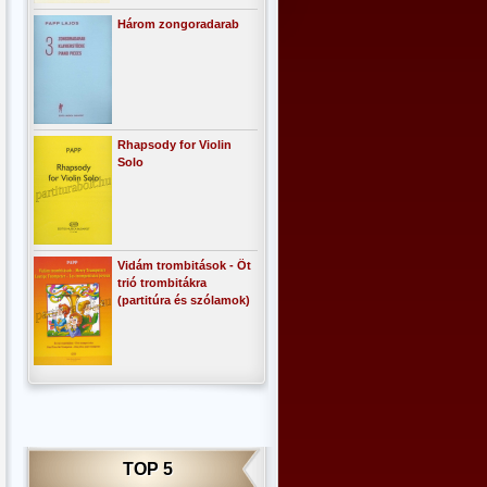
Három zongoradarab
Rhapsody for Violin
Solo
Vidám trombitások - Öt
trió trombitákra
(partitúra és szólamok)
TOP 5