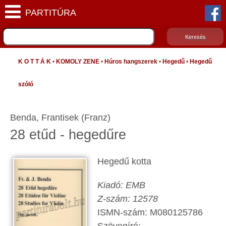
K O T T Á K
•
KOMOLY ZENE
•
Húros hangszerek
•
Hegedű
•
Hegedű
szóló
Benda, Frantisek (Franz)
28 etűd - hegedűre
Hegedű kotta
Kiadó: EMB
Z-szám: 12578
ISMN-szám: M080125786