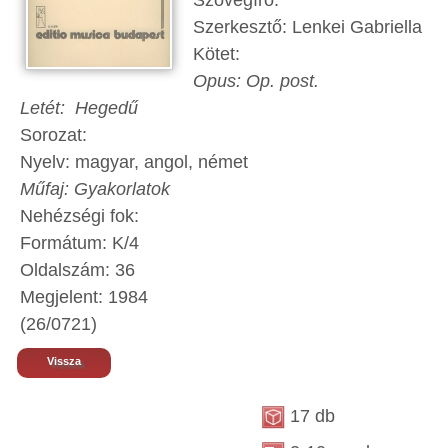
Szövegíró:
Szerkesztő: Lenkei Gabriella
Kötet:
Opus: Op. post.
Letét: Hegedű
Sorozat:
Nyelv: magyar, angol, német
Műfaj: Gyakorlatok
Nehézségi fok:
Formátum: K/4
Oldalszám: 36
Megjelent: 1984
(26/0721)
Vissza
17 db