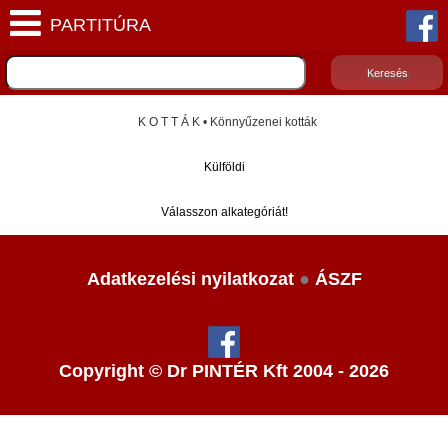
K O T T Á K • Könnyűzenei kották
Külföldi
Válasszon alkategóriát!
Adatkezelési nyilatkozat
●
ÁSZF
Copyright © Dr PINTÉR Kft 2004 - 2026