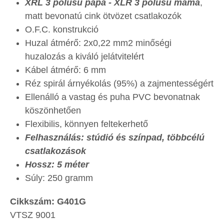
XRL 3 pólusú papa - XLR 3 pólusú mama
,
matt bevonatú cink ötvözet csatlakozók
O.F.C. konstrukció
Huzal átmérő: 2x0,22 mm2 minőségi
huzalozás a kiváló jelátvitelért
Kábel átmérő: 6 mm
Réz spirál árnyékolás (95%) a zajmentességért
Ellenálló a vastag és puha PVC bevonatnak
köszönhetően
Flexibilis, könnyen feltekerhető
Felhasználás: stúdió és színpad, többcélú
csatlakozások
Hossz: 5 méter
Súly: 250 gramm
Cikkszám: G401G
VTSZ 9001