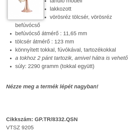
tanuló modell
lakkozott
vörösréz tölcsér, vörösréz
befúvócső
befúvócső átmérő : 11,65 mm
tölcsér átmérő : 123 mm
könnyített tokkal, fúvókával, tartozékokkal
a tokhoz 2 pánt tartozik, amivel hátra is vehető
súly: 2290 gramm (tokkal együtt)
Nézze meg a termék lépét nagyban!
Cikkszám: GP.TR/8332.QSN
VTSZ 9205