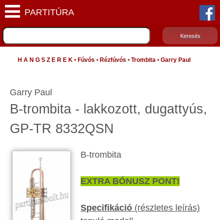
H A N G S Z E R E K
•
Fúvós
•
Rézfúvós
•
Trombita
•
Garry Paul
Garry Paul
B-trombita - lakkozott, dugattyús,
GP-TR 8332QSN
B-trombita
EXTRA BÓNUSZ PONT!
Specifikáció
(részletes leírás)