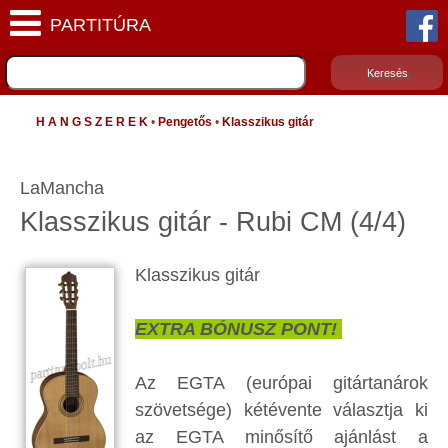
H A N G S Z E R E K
•
Pengetős
•
Klasszikus gitár
LaMancha
Klasszikus gitár - Rubi CM (4/4)
Klasszikus gitár
EXTRA BÓNUSZ PONT!
Az EGTA (európai gitártanárok
szövetsége) kétévente választja ki
az EGTA minősítő ajánlást a