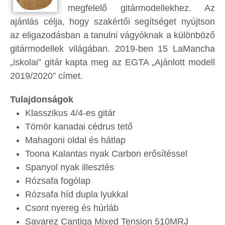
megfelelő gitármodellekhez. Az
ajánlás célja, hogy szakértői segítséget nyújtson
az eligazodásban a tanulni vágyóknak a különböző
gitármodellek világában. 2019-ben 15 LaMancha
„iskolai” gitár kapta meg az EGTA „Ajánlott modell
2019/2020” címet.
Tulajdonságok
Klasszikus 4/4-es gitár
Tömör kanadai cédrus tető
Mahagoni oldal és hátlap
Toona Kalantas nyak Carbon erősítéssel
Spanyol nyak illesztés
Rózsafa fogólap
Rózsafa híd dupla lyukkal
Csont nyereg és húrláb
Savarez Cantiga Mixed Tension 510MRJ