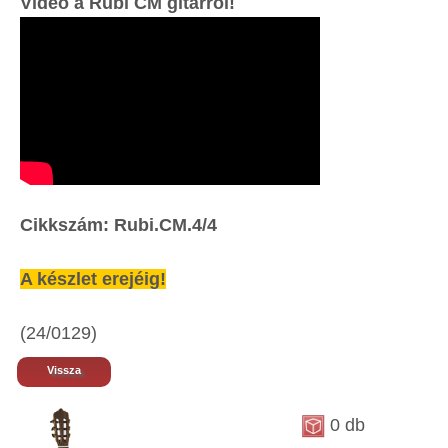
Videó a Rubi CM gitárról!
Cikkszám: Rubi.CM.4/4
A készlet erejéig!
(24/0129)
Vissza
0 db