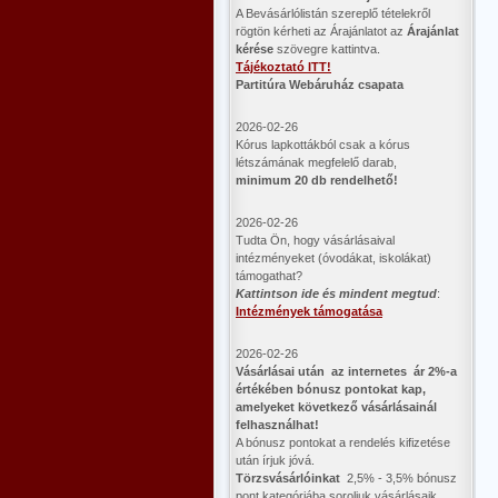
A Bevásárlólistán szereplő tételekről
rögtön kérheti az Árajánlatot az
Árajánlat
kérése
szövegre kattintva.
Tájékoztató ITT!
Partitúra Webáruház csapata
2026-02-26
Kórus lapkottákból csak a kórus
létszámának megfelelő darab,
minimum 20 db rendelhető!
2026-02-26
Tudta Ön, hogy vásárlásaival
intézményeket (óvodákat, iskolákat)
támogathat?
Kattintson ide és mindent megtud
:
Intézmények támogatása
2026-02-26
Vásárlásai után az internetes ár 2%-a
értékében bónusz pontokat kap,
amelyeket következő vásárlásainál
felhasználhat!
A bónusz pontokat a rendelés kifizetése
után írjuk jóvá.
Törzsvásárlóinkat
2,5% - 3,5% bónusz
pont kategóriába soroljuk vásárlásaik