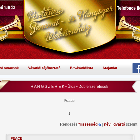
si tanácsok
Vásárlói tájékoztató
Bevásárlólista
Árajánlat
H A N G S Z E R E K • Ütős • Dobfelszerelések
Peace
1
Rendezés
frissesség
|
név
|
gyártó
szerint
PEACE