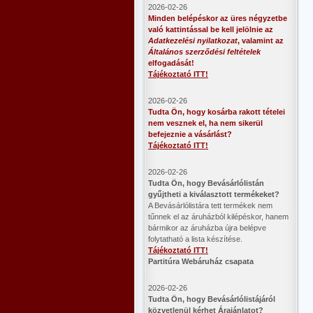
2026-02-26
Minden belépéskor az üres négyzetbe
való kattintással be kell jelölnie az
Adatkezelési nyilatkozat
, valamint az
Általános szerződési feltételek
elfogadását!
Tájékoztató ITT!
2026-02-26
Tudta Ön, hogy kosárba rakott tételei
nem vesznek el, ha nem sikerül
befejeznie a vásárlást?
Tájékoztató ITT!
2026-02-26
​Tudta Ön, hogy Bevásárlólistán
gyűjtheti a kiválasztott termékeket?
A Bevásárlólistára tett termékek nem
tűnnek el az áruházból kilépéskor, hanem
bármikor az áruházba újra belépve
folytatható a lista készítése.
Tájékoztató ITT!
Partitúra Webáruház csapata
2026-02-26
​Tudta Ön, hogy Bevásárlólistájáról
közvetlenül kérhet Árajánlatot?