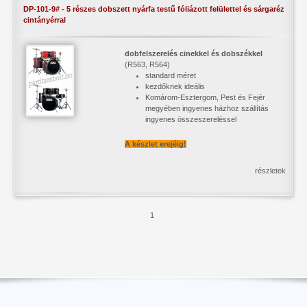
DP-101-9# - 5 részes dobszett nyárfa testű fóliázott felülettel és sárgaréz
cintányérral
dobfelszerelés cinekkel és dobszékkel
(R563, R564)
standard méret
kezdőknek ideális
Komárom-Esztergom, Pest és Fejér
megyében ingyenes házhoz szállítás
ingyenes összeszereléssel
A készlet erejéig!
részletek
1