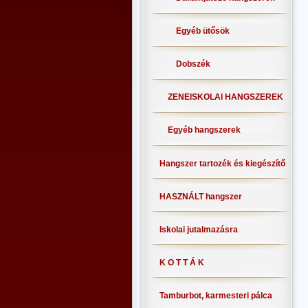
Egyéb ütősök
Dobszék
ZENEISKOLAI HANGSZEREK
Egyéb hangszerek
Hangszer tartozék és kiegészítő
HASZNÁLT hangszer
Iskolai jutalmazásra
K O T T Á K
Tamburbot, karmesteri pálca