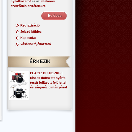
nyilatkozatot
és az
általános
szerződési feltételeket
.
Regisztráció
Jelszó küldés
Kapcsolat
Vásárlói tájékoztató
ÉRKEZIK
PEACE: DP-101-9# - 5
részes dobszett nyárfa
testű fóliázott felülettel
és sárgaréz cintányérral