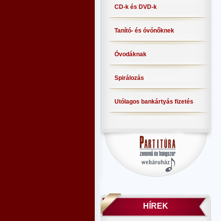
CD-k és DVD-k
Tanító- és óvónőknek
Óvodáknak
Spirálozás
Utólagos bankártyás fizetés
HÍREK