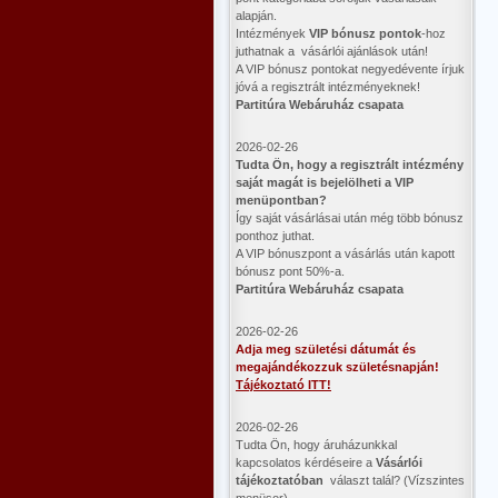
alapján.
Intézmények
VIP bónusz pontok
-hoz
juthatnak a vásárlói ajánlások után!
A VIP bónusz pontokat negyedévente írjuk
jóvá a regisztrált intézményeknek!
Partitúra Webáruház csapata
2026-02-26
​Tudta Ön, hogy a regisztrált intézmény
saját magát is bejelölheti a VIP
menüpontban?
Így saját vásárlásai után még több bónusz
ponthoz juthat.
A VIP bónuszpont a vásárlás után kapott
bónusz pont 50%-a.
Partitúra Webáruház csapata
2026-02-26
Adja meg születési dátumát és
megajándékozzuk születésnapján!
Tájékoztató ITT!
2026-02-26
Tudta Ön, hogy áruházunkkal
kapcsolatos kérdéseire a
Vásárlói
tájékoztatóban
választ talál? (Vízszintes