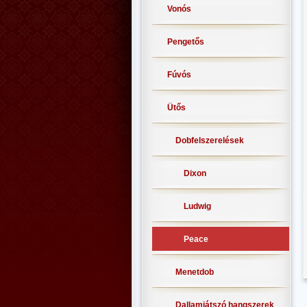
Vonós
Pengetős
Fúvós
Ütős
Dobfelszerelések
Dixon
Ludwig
Peace
Menetdob
Dallamjátszó hangszerek