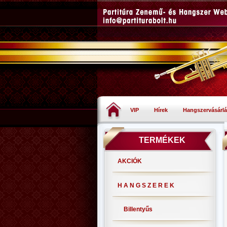
VIP
Hírek
Hangszervásárlá
TERMÉKEK
AKCIÓK
H A N G S Z E R E K
Billentyűs