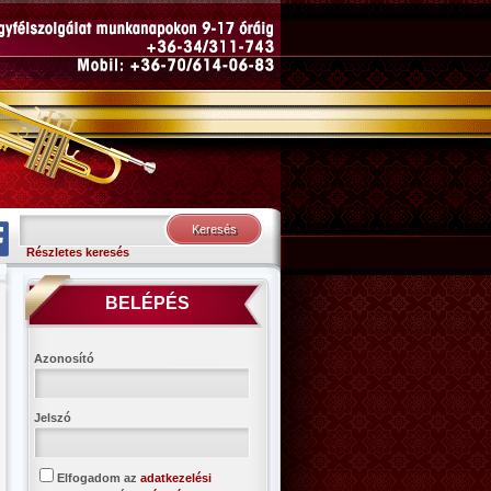
Részletes keresés
BELÉPÉS
Azonosító
Jelszó
Elfogadom az
adatkezelési