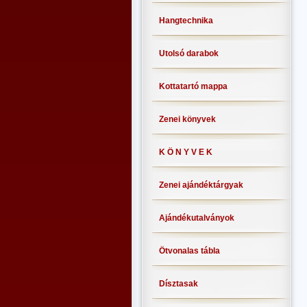
Hangtechnika
Utolsó darabok
Kottatartó mappa
Zenei könyvek
K Ö N Y V E K
Zenei ajándéktárgyak
Ajándékutalványok
Ötvonalas tábla
Dísztasak