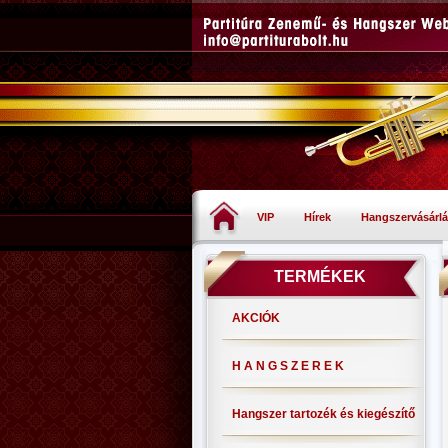
VIP
Hírek
Hangszervásárlá
TERMÉKEK
AKCIÓK
H A N G S Z E R E K
Hangszer tartozék és kiegészítő