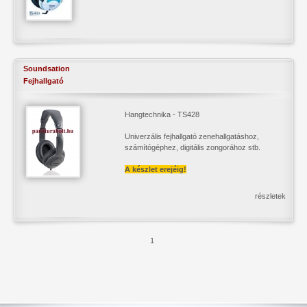
Soundsation
Fejhallgató
Hangtechnika - TS428
Univerzális fejhallgató zenehallgatáshoz,
számítógéphez, digitális zongorához stb.
A készlet erejéig!
részletek
1