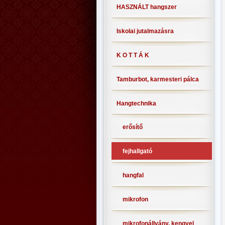
HASZNÁLT hangszer
Iskolai jutalmazásra
K O T T Á K
Tamburbot, karmesteri pálca
Hangtechnika
erősítő
fejhallgató
hangfal
mikrofon
mikrofonállvány, kengyel