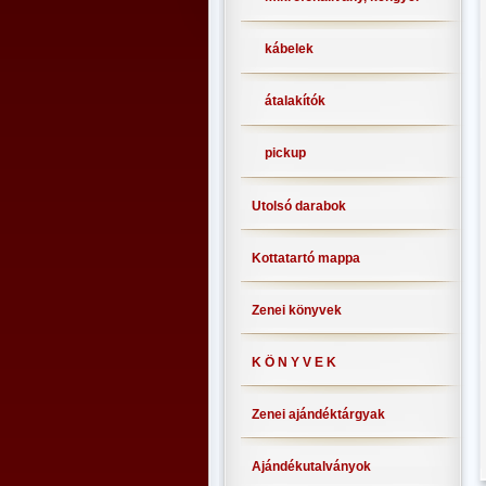
kábelek
átalakítók
pickup
Utolsó darabok
Kottatartó mappa
Zenei könyvek
K Ö N Y V E K
Zenei ajándéktárgyak
Ajándékutalványok