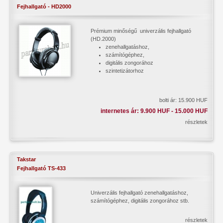
Fejhallgató - HD2000
Prémium minőségű univerzális fejhallgató
(HD.2000)
zenehallgatáshoz,
számítógéphez,
digitális zongorához
szintetizátorhoz
bolti ár: 15.900 HUF
internetes ár: 9.900 HUF - 15.000 HUF
részletek
Takstar
Fejhallgató TS-433
Univerzális fejhallgató zenehallgatáshoz,
számítógéphez, digitális zongorához stb.
részletek