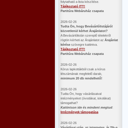
folytatható a lista készítése.
Tájékoztató ITT!
Partitúra Webáruház csapata
2026-02-26
​Tudta Ön, hogy Bevásárlólistájáról
közvetlenül kérhet Árajánlatot?
A Bevásárlólistán szereplő tételekről
rögtön kérheti az Árajánlatot az
Árajánlat
kérése
szövegre kattintva.
Tájékoztató ITT!
Partitúra Webáruház csapata
2026-02-26
Kórus lapkottákból csak a kórus
létszámának megfelelő darab,
minimum 20 db rendelhető!
2026-02-26
Tudta Ön, hogy vásárlásaival
intézményeket (óvodákat, iskolákat)
támogathat?
Kattintson ide és mindent megtud
:
Intézmények támogatása
2026-02-26
Vásárlásai után az internetes ár 2%-a