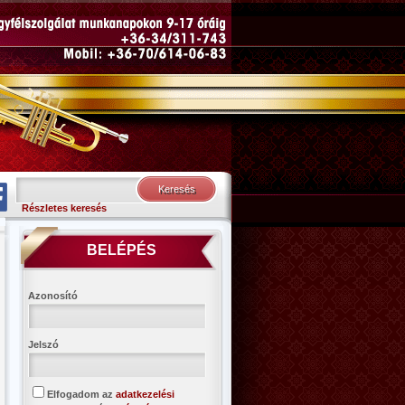
Részletes keresés
BELÉPÉS
Azonosító
Jelszó
Elfogadom az
adatkezelési