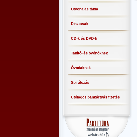
Ötvonalas tábla
Dísztasak
CD-k és DVD-k
Tanító- és óvónőknek
Óvodáknak
Spirálozás
Utólagos bankártyás fizetés