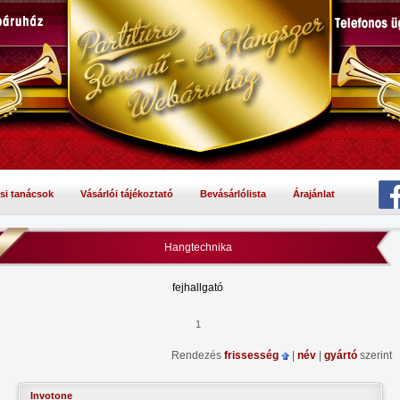
si tanácsok
Vásárlói tájékoztató
Bevásárlólista
Árajánlat
Hangtechnika
fejhallgató
1
Rendezés
frissesség
|
név
|
gyártó
szerint
Invotone