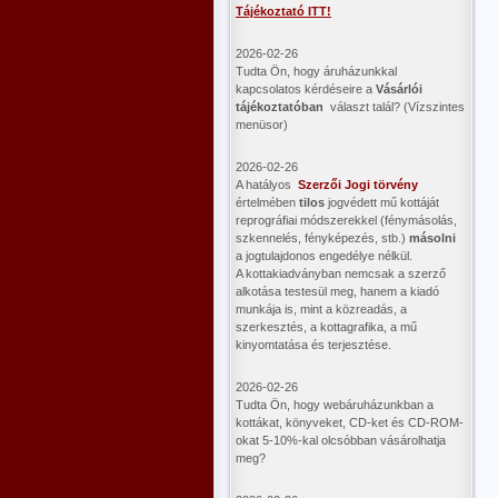
Tájékoztató ITT!
2026-02-26
Tudta Ön, hogy áruházunkkal
kapcsolatos kérdéseire a
Vásárlói
tájékoztatóban
választ talál? (Vízszintes
menüsor)
2026-02-26
A hatályos
Szerzői Jogi törvény
értelmében
tilos
jogvédett mű kottáját
reprográfiai módszerekkel (fénymásolás,
szkennelés, fényképezés, stb.)
másolni
a jogtulajdonos engedélye nélkül.
A kottakiadványban nemcsak a szerző
alkotása testesül meg, hanem a kiadó
munkája is, mint a közreadás, a
szerkesztés, a kottagrafika, a mű
kinyomtatása és terjesztése.
2026-02-26
Tudta Ön, hogy webáruházunkban a
kottákat, könyveket, CD-ket és CD-ROM-
okat 5-10%-kal olcsóbban vásárolhatja
meg?