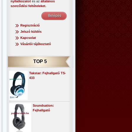
nyilatkozatot
és az
általános
szerződési feltételeket
.
Regisztráció
Jelszó küldés
Kapcsolat
Vásárlói tájékoztató
TOP 5
Takstar: Fejhallgató TS-
433
Soundsation:
Fejhallgató