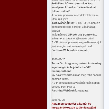
értékében bónusz pontokat kap,
amelyeket következő vásárlásainál
felhasználhat!
A bónusz pontokat a rendelés kifizetése
után írjuk jóvá.
Törzsvásárlóinkat
2,5% - 3,5% bónusz
pont kategóriába soroljuk vásárlásaik
alapján.
Intézmények
VIP bónusz pontok
-hoz
juthatnak a vásárlói ajánlások után!
A VIP bónusz pontokat negyedévente írjuk
jóvá a regisztrált intézményeknek!
Partitúra Webáruház csapata
2026-02-26
​Tudta Ön, hogy a regisztrált intézmény
saját magát is bejelölheti a VIP
menüpontban?
Így saját vásárlásai után még több bónusz
ponthoz juthat.
A VIP bónuszpont a vásárlás után kapott
bónusz pont 50%-a.
Partitúra Webáruház csapata
2026-02-26
Adja meg születési dátumát és
megajándékozzuk születésnapján!