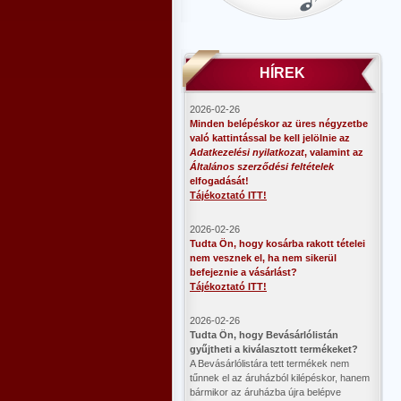
HÍREK
2026-02-26
Minden belépéskor az üres négyzetbe
való kattintással be kell jelölnie az
Adatkezelési nyilatkozat
, valamint az
Általános szerződési feltételek
elfogadását!
Tájékoztató ITT!
2026-02-26
Tudta Ön, hogy kosárba rakott tételei
nem vesznek el, ha nem sikerül
befejeznie a vásárlást?
Tájékoztató ITT!
2026-02-26
​Tudta Ön, hogy Bevásárlólistán
gyűjtheti a kiválasztott termékeket?
A Bevásárlólistára tett termékek nem
tűnnek el az áruházból kilépéskor, hanem
bármikor az áruházba újra belépve