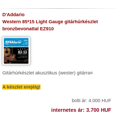
D'Addario
Western 85*15 Light Gauge gitárhúrkészlet
bronzbevonattal EZ910
Gitárhúrkészlet akusztikus (wester) gitárra¤
A készlet erejéig!
bolti ár: 4.000 HUF
internetes ár: 3.700 HUF