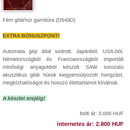
Fém gitárhúr garnitúra (D549D)
EXTRA BÓNUSZPONT!
Automata gép által sodrott. Japánból, USA-ból,
Németországból és Franciaországból importált
minőségi anyagokból készült SAW sorozatú
akusztikus gitár húrok kiegyensúlyozott hangzást,
megbízhatóságot és hosszú élettartamot kínálnak.
A készlet erejéig!
bolti ár: 3.000 HUF
internetes ár: 2.800 HUF