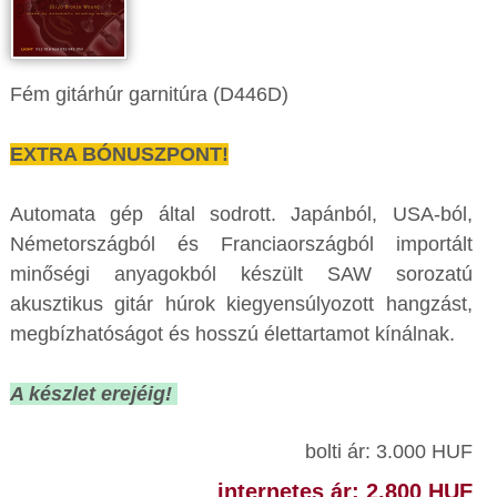
Fém gitárhúr garnitúra (D446D)
EXTRA BÓNUSZPONT!
Automata gép által sodrott. Japánból, USA-ból,
Németországból és Franciaországból importált
minőségi anyagokból készült SAW sorozatú
akusztikus gitár húrok kiegyensúlyozott hangzást,
megbízhatóságot és hosszú élettartamot kínálnak.
A készlet erejéig!
bolti ár: 3.000 HUF
internetes ár: 2.800 HUF