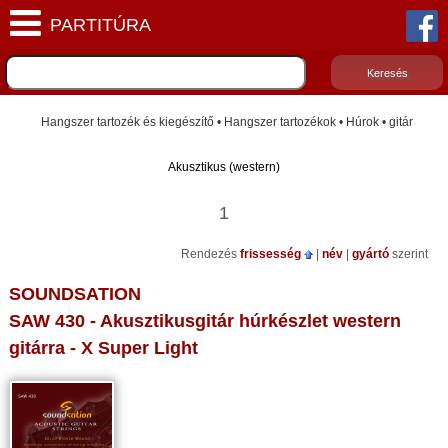
Hangszer tartozék és kiegészítő • Hangszer tartozékok • Húrok • gitár
Akusztikus (western)
1
Rendezés
frissesség
|
név
|
gyártó
szerint
SOUNDSATION
SAW 430 - Akusztikusgitár húrkészlet western
gitárra - X Super Light