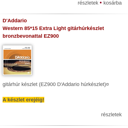
•
részletek
kosárba
D'Addario
Western 85*15 Extra Light gitárhúrkészlet
bronzbevonattal EZ900
gitárhúr készlet (EZ900 D'Addario húrkészlet)¤
A készlet erejéig!
részletek