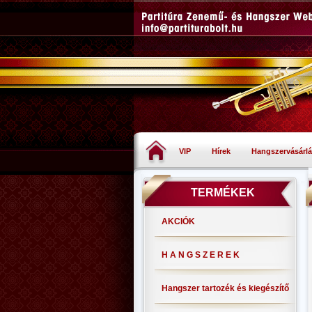
VIP
Hírek
Hangszervásárlá
TERMÉKEK
AKCIÓK
H A N G S Z E R E K
Hangszer tartozék és kiegészítő