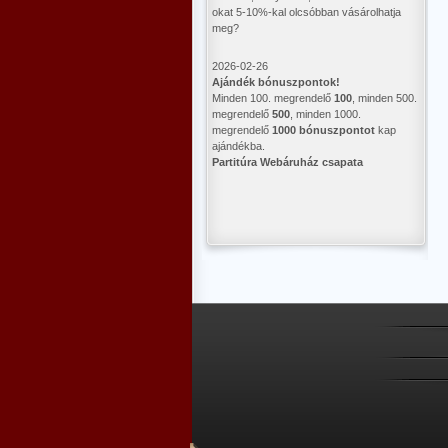
okat 5-10%-kal olcsóbban vásárolhatja
meg?
2026-02-26
Ajándék bónuszpontok!
Minden 100. megrendelő
100
, minden 500.
megrendelő
500
, minden 1000.
megrendelő
1000 bónuszpontot
kap
ajándékba.
Partitúra Webáruház csapata