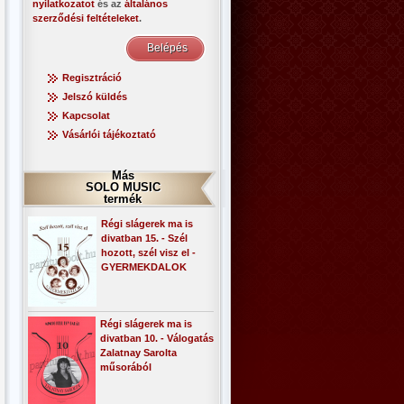
nyilatkozatot
és az
általános
szerződési feltételeket
.
Regisztráció
Jelszó küldés
Kapcsolat
Vásárlói tájékoztató
Más
SOLO MUSIC
termék
Régi slágerek ma is
divatban 15. - Szél
hozott, szél visz el -
GYERMEKDALOK
Régi slágerek ma is
divatban 10. - Válogatás
Zalatnay Sarolta
műsorából