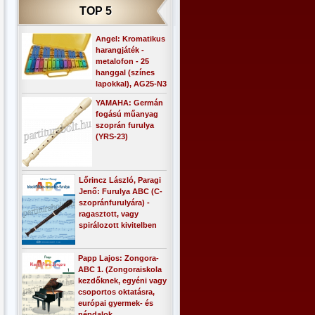
TOP 5
Angel: Kromatikus
harangjáték -
metalofon - 25
hanggal (színes
lapokkal), AG25-N3
YAMAHA: Germán
fogású műanyag
szoprán furulya
(YRS-23)
Lőrincz László, Paragi
Jenő: Furulya ABC (C-
szopránfurulyára) -
ragasztott, vagy
spirálozott kivitelben
Papp Lajos: Zongora-
ABC 1. (Zongoraiskola
kezdőknek, egyéni vagy
csoportos oktatásra,
európai gyermek- és
népdalok