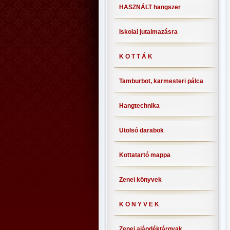
HASZNÁLT hangszer
Iskolai jutalmazásra
K O T T Á K
Tamburbot, karmesteri pálca
Hangtechnika
Utolsó darabok
Kottatartó mappa
Zenei könyvek
K Ö N Y V E K
Zenei ajándéktárgyak