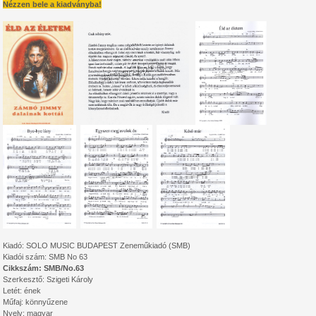
Nézzen bele a kiadványba!
Kiadó: SOLO MUSIC BUDAPEST Zeneműkiadó (SMB)
Kiadói szám: SMB No 63
Cikkszám: SMB/No.63
Szerkesztő: Szigeti Károly
Letét: ének
Műfaj: könnyűzene
Nyelv: magyar