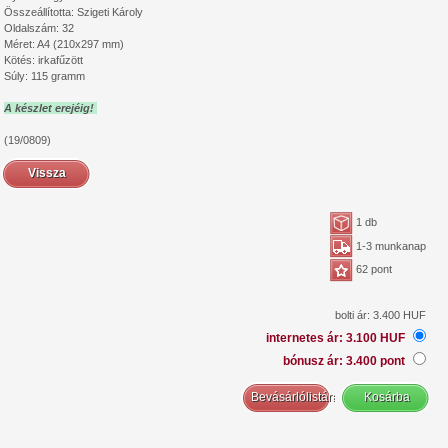
Összeállította: Szigeti Károly
Oldalszám: 32
Méret: A4 (210x297 mm)
Kötés: irkafűzött
Súly: 115 gramm
A készlet erejéig!
(19/0809)
Vissza
1 db
1-3 munkanap
62 pont
bolti ár: 3.400 HUF
internetes ár: 3.100 HUF
bónusz ár: 3.400 pont