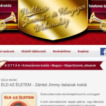
si tanácsok
Vásárlói tájékoztató
Bevásárlólista
Árajánlat
K O T T Á K
•
Könnyűzenei kották
•
Magyar
•
Slágerfüzetek, albumok
SOLO MUSIC
ÉLD AZ ÉLETEM - Zámbó Jimmy dalainak kottái
Énekszólam kotta harmóniajelzéssel és szöveggel¤
A beírt akkordjelzések alapján gitárral, vagy billentyűs
hangszerrel
(zongora, szintetizátor)
is játszható.