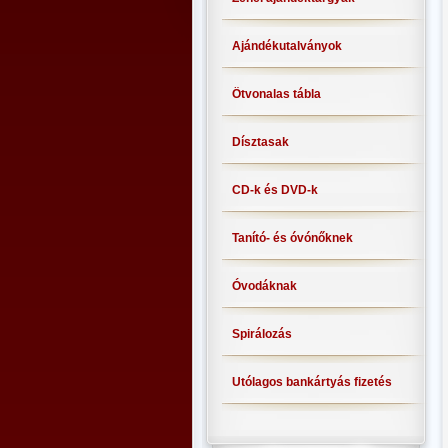
Ajándékutalványok
Ötvonalas tábla
Dísztasak
CD-k és DVD-k
Tanító- és óvónőknek
Óvodáknak
Spirálozás
Utólagos bankártyás fizetés