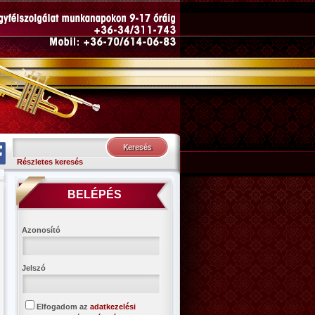
Részletes keresés
BELÉPÉS
Azonosító
Jelszó
Elfogadom az
adatkezelési