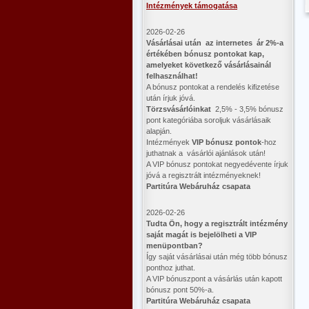
Intézmények támogatása
2026-02-26
Vásárlásai után az internetes ár 2%-a
értékében bónusz pontokat kap,
amelyeket következő vásárlásainál
felhasználhat!
A bónusz pontokat a rendelés kifizetése
után írjuk jóvá.
Törzsvásárlóinkat
2,5% - 3,5% bónusz
pont kategóriába soroljuk vásárlásaik
alapján.
Intézmények
VIP bónusz pontok
-hoz
juthatnak a vásárlói ajánlások után!
A VIP bónusz pontokat negyedévente írjuk
jóvá a regisztrált intézményeknek!
Partitúra Webáruház csapata
2026-02-26
​Tudta Ön, hogy a regisztrált intézmény
saját magát is bejelölheti a VIP
menüpontban?
Így saját vásárlásai után még több bónusz
ponthoz juthat.
A VIP bónuszpont a vásárlás után kapott
bónusz pont 50%-a.
Partitúra Webáruház csapata