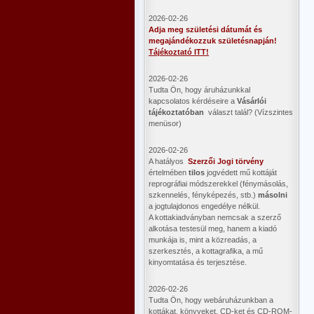
2026-02-26
Adja meg születési dátumát és
megajándékozzuk születésnapján!
Tájékoztató ITT!
2026-02-26
Tudta Ön, hogy áruházunkkal
kapcsolatos kérdéseire a
Vásárlói
tájékoztatóban
választ talál? (Vízszintes
menüsor)
2026-02-26
A hatályos
Szerzői Jogi törvény
értelmében
tilos
jogvédett mű kottáját
reprográfiai módszerekkel (fénymásolás,
szkennelés, fényképezés, stb.)
másolni
a jogtulajdonos engedélye nélkül.
A kottakiadványban nemcsak a szerző
alkotása testesül meg, hanem a kiadó
munkája is, mint a közreadás, a
szerkesztés, a kottagrafika, a mű
kinyomtatása és terjesztése.
2026-02-26
Tudta Ön, hogy webáruházunkban a
kottákat, könyveket, CD-ket és CD-ROM-