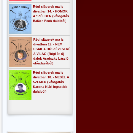
Régi slágerek ma is
divatban 14. - HOMOK
A SZÉLBEN (Válogatás
Balázs Fecó dalaiból)
Régi slágerek ma is
divatban 19. - NEM
CSAK A HÚSZÉVESEKÉ
A VILÁG (Régi és új
dalok Aradszky László
előadásából)
Régi slágerek ma is
divatban 18. - MESÉL A
SZEMED (Válogatás
Katona Klári legszebb
dalaiból)