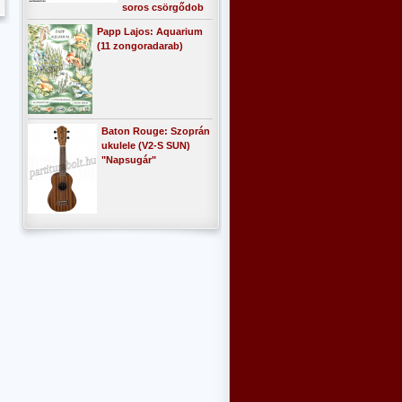
soros csörgődob
Papp Lajos: Aquarium
(11 zongoradarab)
Baton Rouge: Szoprán
ukulele (V2-S SUN)
"Napsugár"