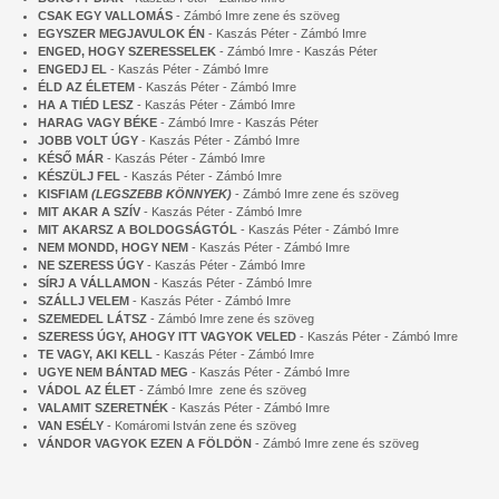
CSAK EGY VALLOMÁS
- Zámbó Imre zene és szöveg
EGYSZER MEGJAVULOK ÉN
- Kaszás Péter - Zámbó Imre
ENGED, HOGY SZERESSELEK
- Zámbó Imre - Kaszás Péter
ENGEDJ EL
- Kaszás Péter - Zámbó Imre
ÉLD AZ ÉLETEM
- Kaszás Péter - Zámbó Imre
HA A TIÉD LESZ
- Kaszás Péter - Zámbó Imre
HARAG VAGY BÉKE
- Zámbó Imre - Kaszás Péter
JOBB VOLT ÚGY
- Kaszás Péter - Zámbó Imre
KÉSŐ MÁR
- Kaszás Péter - Zámbó Imre
KÉSZÜLJ FEL
- Kaszás Péter - Zámbó Imre
KISFIAM
(LEGSZEBB KÖNNYEK)
- Zámbó Imre zene és szöveg
MIT AKAR A SZÍV
- Kaszás Péter - Zámbó Imre
MIT AKARSZ A BOLDOGSÁGTÓL
- Kaszás Péter - Zámbó Imre
NEM MONDD, HOGY NEM
- Kaszás Péter - Zámbó Imre
NE SZERESS ÚGY
- Kaszás Péter - Zámbó Imre
SÍRJ A VÁLLAMON
- Kaszás Péter - Zámbó Imre
SZÁLLJ VELEM
- Kaszás Péter - Zámbó Imre
SZEMEDEL LÁTSZ
- Zámbó Imre zene és szöveg
SZERESS ÚGY, AHOGY ITT VAGYOK VELED
- Kaszás Péter - Zámbó Imre
TE VAGY, AKI KELL
- Kaszás Péter - Zámbó Imre
UGYE NEM BÁNTAD MEG
- Kaszás Péter - Zámbó Imre
VÁDOL AZ ÉLET
- Zámbó Imre zene és szöveg
VALAMIT SZERETNÉK
- Kaszás Péter - Zámbó Imre
VAN ESÉLY
- Komáromi István zene és szöveg
VÁNDOR VAGYOK EZEN A FÖLDÖN
- Zámbó Imre zene és szöveg