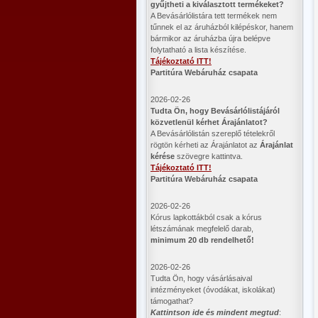
gyűjtheti a kiválasztott termékeket?
A Bevásárlólistára tett termékek nem
tűnnek el az áruházból kilépéskor, hanem
bármikor az áruházba újra belépve
folytatható a lista készítése.
Tájékoztató ITT!
Partitúra Webáruház csapata
2026-02-26
​Tudta Ön, hogy Bevásárlólistájáról
közvetlenül kérhet Árajánlatot?
A Bevásárlólistán szereplő tételekről
rögtön kérheti az Árajánlatot az
Árajánlat
kérése
szövegre kattintva.
Tájékoztató ITT!
Partitúra Webáruház csapata
2026-02-26
Kórus lapkottákból csak a kórus
létszámának megfelelő darab,
minimum 20 db rendelhető!
2026-02-26
Tudta Ön, hogy vásárlásaival
intézményeket (óvodákat, iskolákat)
támogathat?
Kattintson ide és mindent megtud
: