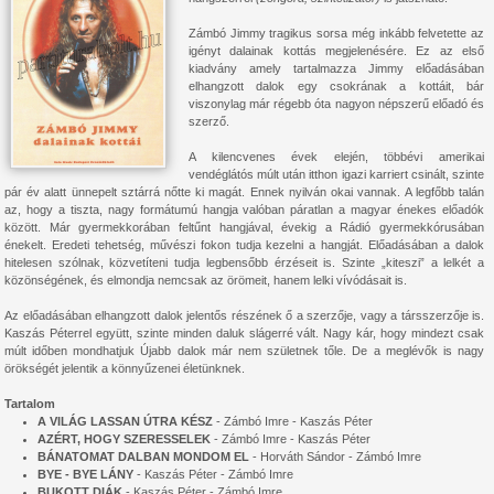
Zámbó Jimmy tragikus sorsa még inkább felvetette az
igényt dalainak kottás megjelenésére. Ez az első
kiadvány amely tartalmazza Jimmy előadásában
elhangzott dalok egy csokrának a kottáit, bár
viszonylag már régebb óta nagyon népszerű előadó és
szerző.
A kilencvenes évek elején, többévi amerikai
vendéglátós múlt után itthon igazi karriert csinált, szinte
pár év alatt ünnepelt sztárrá nőtte ki magát. Ennek nyilván okai vannak. A legfőbb talán
az, hogy a tiszta, nagy formátumú hangja valóban páratlan a magyar énekes előadók
között. Már gyermekkorában feltűnt hangjával, évekig a Rádió gyermekkórusában
énekelt. Eredeti tehetség, művészi fokon tudja kezelni a hangját. Előadásában a dalok
hitelesen szólnak, közvetíteni tudja legbensőbb érzéseit is. Szinte „kiteszi” a lelkét a
közönségének, és elmondja nemcsak az örömeit, hanem lelki vívódásait is.
Az előadásában elhangzott dalok jelentős részének ő a szerzője, vagy a társszerzője is.
Kaszás Péterrel együtt, szinte minden daluk slágerré vált. Nagy kár, hogy mindezt csak
múlt időben mondhatjuk Újabb dalok már nem születnek tőle. De a meglévők is nagy
örökségét jelentik a könnyűzenei életünknek.
Tartalom
A VILÁG LASSAN ÚTRA KÉSZ
- Zámbó Imre - Kaszás Péter
AZÉRT, HOGY SZERESSELEK
- Zámbó Imre - Kaszás Péter
BÁNATOMAT DALBAN MONDOM EL
- Horváth Sándor - Zámbó Imre
BYE - BYE LÁNY
- Kaszás Péter - Zámbó Imre
BUKOTT DIÁK
- Kaszás Péter - Zámbó Imre