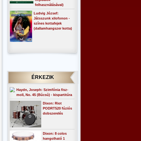
felhasználásával)
Ludvig József:
Játsszunk xilofonon -
színes kottafejek
(dallamhangszer kotta)
ÉRKEZIK
Haydn, Joseph: Szimfónia fisz-
moll, No. 45 (Búcsú) - kispartitúra
Dixon: Riot
PODRT520 fúziós
dobszerelés
Dixon: 8 colos
hangolható 1