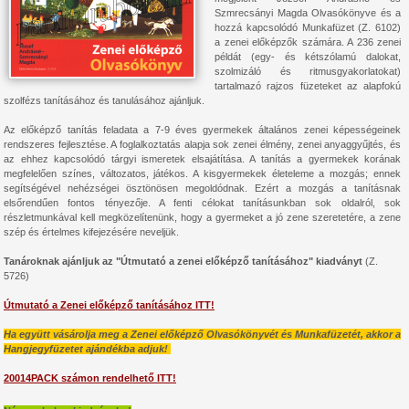
Szmrecsányi Magda Olvasókönyve és a
hozzá kapcsolódó Munkafüzet (Z. 6102)
a zenei előképzők számára. A 236 zenei
példát (egy- és kétszólamú dalokat,
szolmizáló és ritmusgyakorlatokat)
tartalmazó rajzos füzeteket az alapfokú
szolfézs tanításához és tanulásához ajánljuk.
Az előképző tanítás feladata a 7-9 éves gyermekek általános zenei képességeinek
rendszeres fejlesztése. A foglalkoztatás alapja sok zenei élmény, zenei anyaggyűjtés, és
az ehhez kapcsolódó tárgyi ismeretek elsajátítása. A tanítás a gyermekek korának
megfelelően színes, változatos, játékos. A kisgyermekek életeleme a mozgás; ennek
segítségével nehézségei ösztönösen megoldódnak. Ezért a mozgás a tanításnak
elsőrendűen fontos tényezője. A fenti célokat tanításunkban sok oldalról, sok
részletmunkával kell megközelítenünk, hogy a gyermeket a jó zene szeretetére, a zene
szép és értelmes kifejezésére neveljük.
Tanároknak ajánljuk az "Útmutató a zenei előképző tanításához" kiadványt
(Z.
5726)
Útmutató a Zenei előképző tanításához ITT!
Ha együtt vásárolja meg a Zenei előképző Olvasókönyvét és Munkafüzetét, akkor a
Hangjegyfüzetet ajándékba adjuk!
20014PACK számon rendelhető ITT!