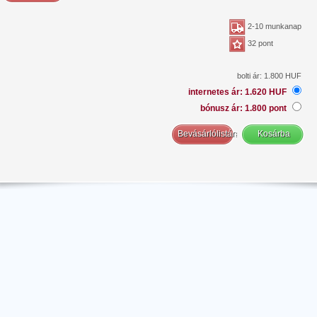
2-10 munkanap
32 pont
bolti ár: 1.800 HUF
internetes ár: 1.620 HUF
bónusz ár: 1.800 pont