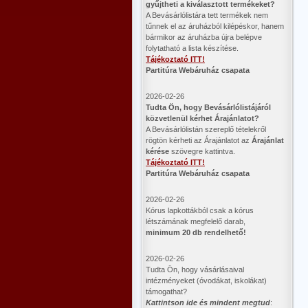
gyűjtheti a kiválasztott termékeket?
A Bevásárlólistára tett termékek nem
tűnnek el az áruházból kilépéskor, hanem
bármikor az áruházba újra belépve
folytatható a lista készítése.
Tájékoztató ITT!
Partitúra Webáruház csapata
2026-02-26
​Tudta Ön, hogy Bevásárlólistájáról
közvetlenül kérhet Árajánlatot?
A Bevásárlólistán szereplő tételekről
rögtön kérheti az Árajánlatot az
Árajánlat
kérése
szövegre kattintva.
Tájékoztató ITT!
Partitúra Webáruház csapata
2026-02-26
Kórus lapkottákból csak a kórus
létszámának megfelelő darab,
minimum 20 db rendelhető!
2026-02-26
Tudta Ön, hogy vásárlásaival
intézményeket (óvodákat, iskolákat)
támogathat?
Kattintson ide és mindent megtud
: