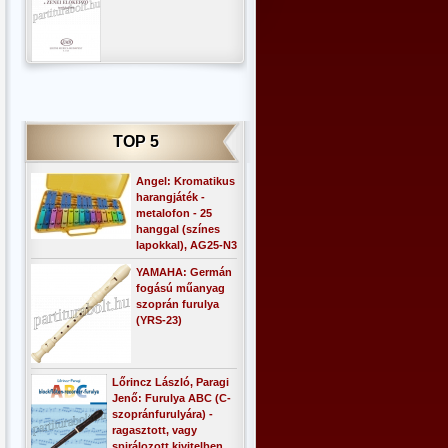
TOP 5
Angel: Kromatikus
harangjáték -
metalofon - 25
hanggal (színes
lapokkal), AG25-N3
YAMAHA: Germán
fogású műanyag
szoprán furulya
(YRS-23)
Lőrincz László, Paragi
Jenő: Furulya ABC (C-
szopránfurulyára) -
ragasztott, vagy
spirálozott kivitelben