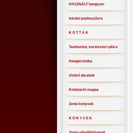
HASZNÁLT hangszer
Iskolai jutalmazásra
K O T T Á K
Tamburbot, karmesteri pálca
Hangtechnika
Utolsó darabok
Kottatartó mappa
Zenei könyvek
K Ö N Y V E K
Zenei ajándéktárgyak