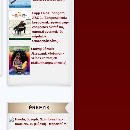
Papp Lajos: Zongora-
ABC 1. (Zongoraiskola
kezdőknek, egyéni vagy
csoportos oktatásra,
európai gyermek- és
népdalok
felhasználásával)
Ludvig József:
Játsszunk xilofonon -
színes kottafejek
(dallamhangszer kotta)
ÉRKEZIK
Haydn, Joseph: Szimfónia fisz-
moll, No. 45 (Búcsú) - kispartitúra