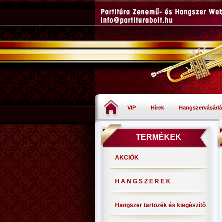
VIP
Hírek
Hangszervásárlá
TERMÉKEK
AKCIÓK
H A N G S Z E R E K
Hangszer tartozék és kiegészítő