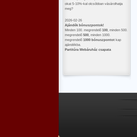
okat 5-10%-kal olcsóbban vásárolhatja
meg?
2026-02-26
Ajándék bónuszpontok!
Minden 100. megrendelő
100
, minden 500.
megrendelő
500
, minden 1000.
megrendelő
1000 bónuszpontot
kap
ajándékba.
Partitúra Webáruház csapata