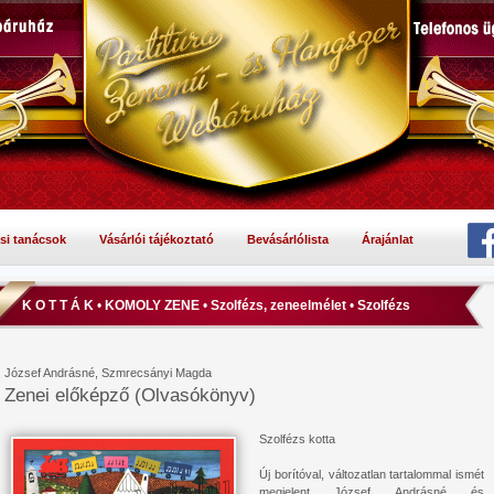
si tanácsok
Vásárlói tájékoztató
Bevásárlólista
Árajánlat
K O T T Á K
•
KOMOLY ZENE
•
Szolfézs, zeneelmélet
•
Szolfézs
József Andrásné, Szmrecsányi Magda
Zenei előképző (Olvasókönyv)
Szolfézs kotta
Új borítóval, változatlan tartalommal ismét
megjelent József Andrásné és