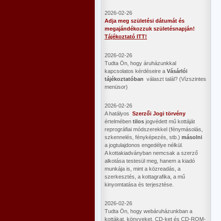
2026-02-26
Adja meg születési dátumát és
megajándékozzuk születésnapján!
Tájékoztató ITT!
2026-02-26
Tudta Ön, hogy áruházunkkal
kapcsolatos kérdéseire a
Vásárlói
tájékoztatóban
választ talál? (Vízszintes
menüsor)
2026-02-26
A hatályos
Szerzői Jogi törvény
értelmében
tilos
jogvédett mű kottáját
reprográfiai módszerekkel (fénymásolás,
szkennelés, fényképezés, stb.)
másolni
a jogtulajdonos engedélye nélkül.
A kottakiadványban nemcsak a szerző
alkotása testesül meg, hanem a kiadó
munkája is, mint a közreadás, a
szerkesztés, a kottagrafika, a mű
kinyomtatása és terjesztése.
2026-02-26
Tudta Ön, hogy webáruházunkban a
kottákat, könyveket, CD-ket és CD-ROM-