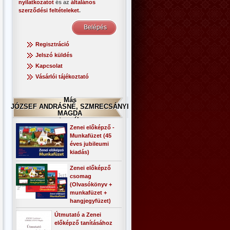
nyilatkozatot
és az
általános
szerződési feltételeket
.
Regisztráció
Jelszó küldés
Kapcsolat
Vásárlói tájékoztató
Más
JÓZSEF ANDRÁSNÉ, SZMRECSÁNYI
MAGDA
termék
Zenei előképző -
Munkafüzet (45
éves jubileumi
kiadás)
Zenei előképző
csomag
(Olvasókönyv +
munkafüzet +
hangjegyfüzet)
Útmutató a Zenei
előképző tanításához