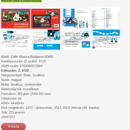
Nézzen bele a kiadványba!
Kiadó: Editio Musica Budapest (EMB)
Katalógusszám (Z-szám): 5725
ISMN-szám: 9790080572504
Cikkszám: Z. 5725
Hangszer/letét: Ének, Szolfézs
Nyelv: magyar
Műfaj: Szolfézs, zeneelmélet
Nehézségi fok: kezdőknek
Formátum: B/5 quer (240x163 mm)
Oldalszám: 64
Kötés: irkafűzés
Első megjelenés: 1971 - újranyomás: 2017, 2023. február (40. kiadás)
Súly: 115 gramm
(26/0721)
Vissza