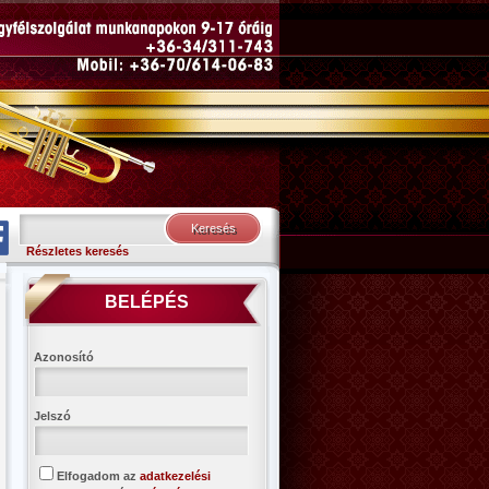
Részletes keresés
BELÉPÉS
Azonosító
Jelszó
Elfogadom az
adatkezelési