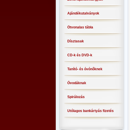
Ajándékutalványok
Ötvonalas tábla
Dísztasak
CD-k és DVD-k
Tanító- és óvónőknek
Óvodáknak
Spirálozás
Utólagos bankártyás fizetés