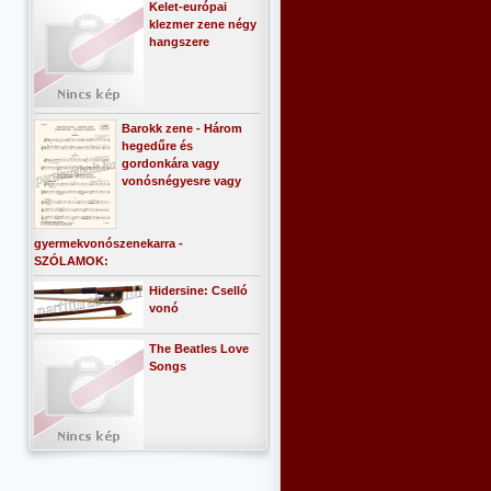
Kelet-európai
klezmer zene négy
hangszere
Barokk zene - Három
hegedűre és
gordonkára vagy
vonósnégyesre vagy
gyermekvonószenekarra -
SZÓLAMOK:
Hidersine: Cselló
vonó
The Beatles Love
Songs