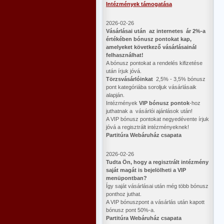
Intézmények támogatása
2026-02-26
Vásárlásai után az internetes ár 2%-a
értékében bónusz pontokat kap,
amelyeket következő vásárlásainál
felhasználhat!
A bónusz pontokat a rendelés kifizetése
után írjuk jóvá.
Törzsvásárlóinkat
2,5% - 3,5% bónusz
pont kategóriába soroljuk vásárlásaik
alapján.
Intézmények
VIP bónusz pontok
-hoz
juthatnak a vásárlói ajánlások után!
A VIP bónusz pontokat negyedévente írjuk
jóvá a regisztrált intézményeknek!
Partitúra Webáruház csapata
2026-02-26
​Tudta Ön, hogy a regisztrált intézmény
saját magát is bejelölheti a VIP
menüpontban?
Így saját vásárlásai után még több bónusz
ponthoz juthat.
A VIP bónuszpont a vásárlás után kapott
bónusz pont 50%-a.
Partitúra Webáruház csapata