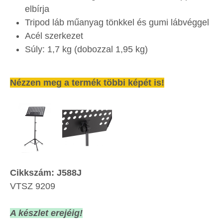
elbírja
Tripod láb műanyag tönkkel és gumi lábvéggel
Acél szerkezet
Súly: 1,7 kg (dobozzal 1,95 kg)
Nézzen meg a termék többi képét is!
Cikkszám: J588J
VTSZ 9209
A készlet erejéig!