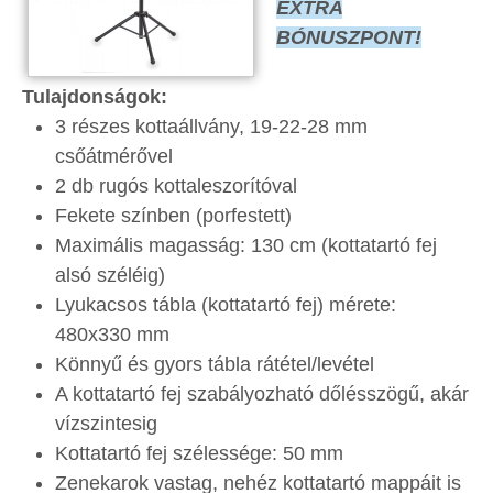
EXTRA
BÓNUSZPONT!
Tulajdonságok:
3 részes kottaállvány, 19-22-28 mm
csőátmérővel
2 db rugós kottaleszorítóval
Fekete színben (porfestett)
Maximális magasság: 130 cm (kottatartó fej
alsó széléig)
Lyukacsos tábla (kottatartó fej) mérete:
480x330 mm
Könnyű és gyors tábla rátétel/levétel
A kottatartó fej szabályozható dőlésszögű, akár
vízszintesig
Kottatartó fej szélessége: 50 mm
Zenekarok vastag, nehéz kottatartó mappáit is