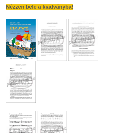
Nézzen bele a kiadványba!