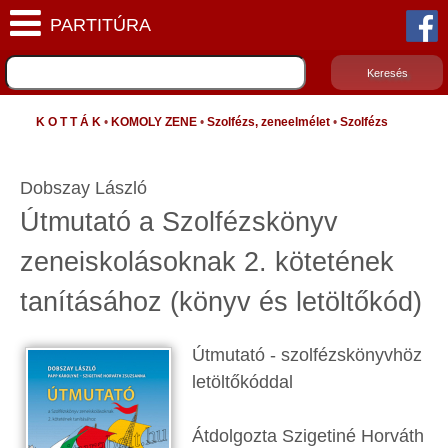
K O T T Á K
•
KOMOLY ZENE
•
Szolfézs, zeneelmélet
•
Szolfézs
Dobszay László
Útmutató a Szolfézskönyv
zeneiskolásoknak 2. kötetének
tanításához (könyv és letöltőkód)
Útmutató - szolfézskönyvhöz
letöltőkóddal
Átdolgozta Szigetiné Horváth