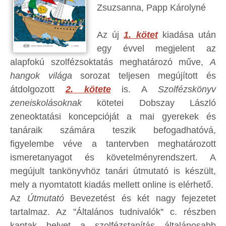
Zsuzsanna, Papp Károlyné
Az új
1. kötet
kiadása után
egy évvel megjelent az
alapfokú szolfézsoktatás meghatározó műve,
A
hangok világa
sorozat teljesen megújított és
átdolgozott
2. kötete
is. A
Szolfézskönyv
zeneiskolásoknak
kötetei Dobszay László
zeneoktatási koncepcióját a mai gyerekek és
tanáraik számára teszik befogadhatóvá,
figyelembe véve a tantervben meghatározott
ismeretanyagot és követelményrendszert. A
megújult tankönyvhöz tanári útmutató is készült,
mely a nyomtatott kiadás mellett online is elérhető.
Az
Útmutató
Bevezetést és két nagy fejezetet
tartalmaz. Az ''Általános tudnivalók'' c. részben
kaptak helyet a szolfézstanítás általánosabb