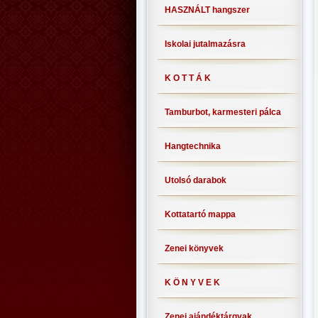
HASZNÁLT hangszer
Iskolai jutalmazásra
K O T T Á K
Tamburbot, karmesteri pálca
Hangtechnika
Utolsó darabok
Kottatartó mappa
Zenei könyvek
K Ö N Y V E K
Zenei ajándéktárgyak