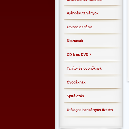
Ajándékutalványok
Ötvonalas tábla
Dísztasak
CD-k és DVD-k
Tanító- és óvónőknek
Óvodáknak
Spirálozás
Utólagos bankártyás fizetés