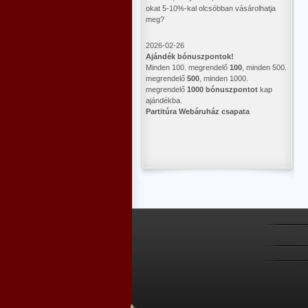
okat 5-10%-kal olcsóbban vásárolhatja
meg?
2026-02-26
Ajándék bónuszpontok!
Minden 100. megrendelő
100
, minden 500.
megrendelő
500
, minden 1000.
megrendelő
1000 bónuszpontot
kap
ajándékba.
Partitúra Webáruház csapata