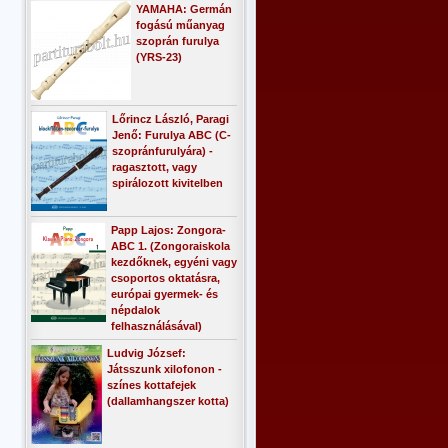
YAMAHA: Germán
fogású műanyag
szoprán furulya
(YRS-23)
Lőrincz László, Paragi
Jenő: Furulya ABC (C-
szopránfurulyára) -
ragasztott, vagy
spirálozott kivitelben
Papp Lajos: Zongora-
ABC 1. (Zongoraiskola
kezdőknek, egyéni vagy
csoportos oktatásra,
európai gyermek- és
népdalok
felhasználásával)
Ludvig József:
Játsszunk xilofonon -
színes kottafejek
(dallamhangszer kotta)