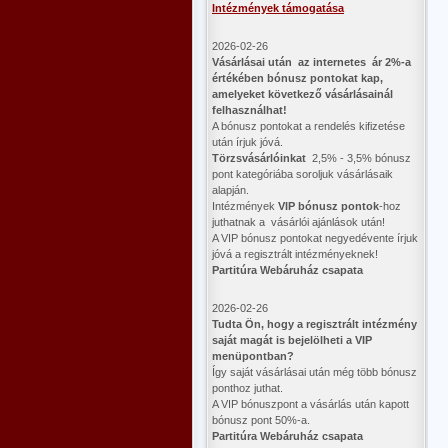
Intézmények támogatása
2026-02-26
Vásárlásai után az internetes ár 2%-a
értékében bónusz pontokat kap,
amelyeket következő vásárlásainál
felhasználhat!
A bónusz pontokat a rendelés kifizetése
után írjuk jóvá.
Törzsvásárlóinkat
2,5% - 3,5% bónusz
pont kategóriába soroljuk vásárlásaik
alapján.
Intézmények
VIP bónusz pontok
-hoz
juthatnak a vásárlói ajánlások után!
A VIP bónusz pontokat negyedévente írjuk
jóvá a regisztrált intézményeknek!
Partitúra Webáruház csapata
2026-02-26
​Tudta Ön, hogy a regisztrált intézmény
saját magát is bejelölheti a VIP
menüpontban?
Így saját vásárlásai után még több bónusz
ponthoz juthat.
A VIP bónuszpont a vásárlás után kapott
bónusz pont 50%-a.
Partitúra Webáruház csapata