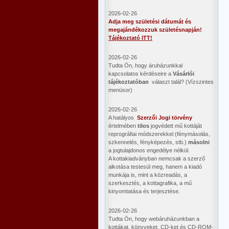
2026-02-26
Adja meg születési dátumát és
megajándékozzuk születésnapján!
Tájékoztató ITT!
2026-02-26
Tudta Ön, hogy áruházunkkal
kapcsolatos kérdéseire a
Vásárlói
tájékoztatóban
választ talál? (Vízszintes
menüsor)
2026-02-26
A hatályos
Szerzői Jogi törvény
értelmében
tilos
jogvédett mű kottáját
reprográfiai módszerekkel (fénymásolás,
szkennelés, fényképezés, stb.)
másolni
a jogtulajdonos engedélye nélkül.
A kottakiadványban nemcsak a szerző
alkotása testesül meg, hanem a kiadó
munkája is, mint a közreadás, a
szerkesztés, a kottagrafika, a mű
kinyomtatása és terjesztése.
2026-02-26
Tudta Ön, hogy webáruházunkban a
kottákat, könyveket, CD-ket és CD-ROM-