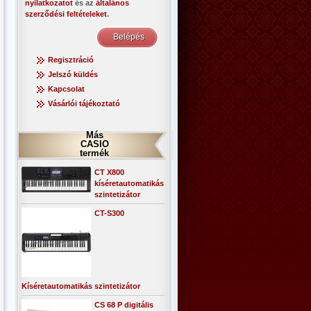
nyilatkozatot
és az
általános
szerződési feltételeket
.
Regisztráció
Jelszó küldés
Kapcsolat
Vásárlói tájékoztató
Más
CASIO
termék
CT X800
kíséretautomatikás
szintetizátor
CT-S300
Kíséretautomatikás szintetizátor
CS 68 P digitális