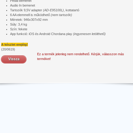
Pedál bemenet
Audio In bemenet
Tartozék 9,5V adapter
(AD-E95100L)
, kottatartó
6 AA elemmell is működhető
(nem tartozék)
Méretek: 946x307x92 mm
Súly: 3,4 kg
Szín: fekete
App funkció: iOS és Android Chordana play
(ingyenesen letölthető)
A készlet erejéig!
(20/0619)
Ez a termék jelenleg nem rendelhető. Kérjük, válasszon más
Vissza
terméket!