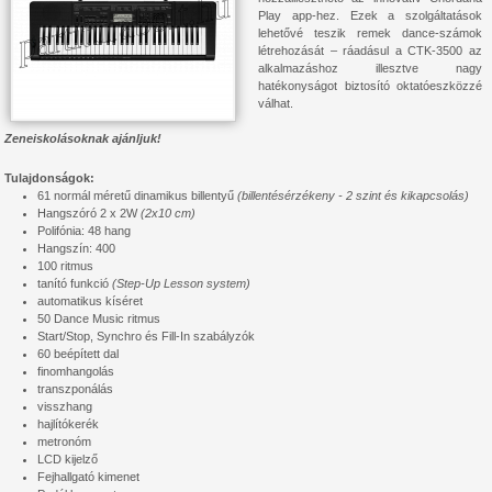
Play app-hez. Ezek a szolgáltatások
lehetővé teszik remek dance-számok
létrehozását – ráadásul a CTK-3500 az
alkalmazáshoz illesztve nagy
hatékonyságot biztosító oktatóeszközzé
válhat.
Zeneiskolásoknak ajánljuk!
Tulajdonságok:
61 normál méretű dinamikus billentyű
(billentésérzékeny - 2 szint és kikapcsolás)
Hangszóró 2 x 2W
(2x10 cm)
Polifónia: 48 hang
Hangszín: 400
100 ritmus
tanító funkció
(Step-Up Lesson system)
automatikus kíséret
50 Dance Music ritmus
Start/Stop, Synchro és Fill-In szabályzók
60 beépített dal
finomhangolás
transzponálás
visszhang
hajlítókerék
metronóm
LCD kijelző
Fejhallgató kimenet