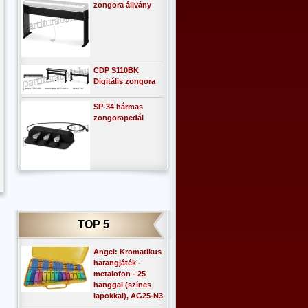
zongora állvány
CDP S110BK
Digitális zongora
SP-34 hármas
zongorapedál
TOP 5
Angel: Kromatikus
harangjáték -
metalofon - 25
hanggal (színes
lapokkal), AG25-N3