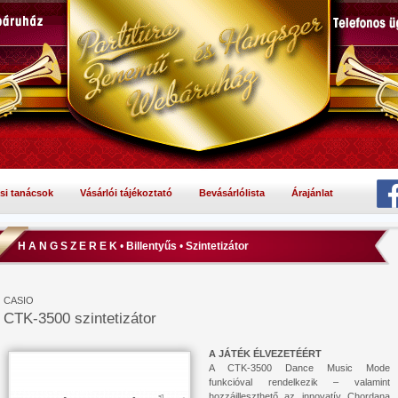
si tanácsok
Vásárlói tájékoztató
Bevásárlólista
Árajánlat
H A N G S Z E R E K
•
Billentyűs
•
Szintetizátor
CASIO
CTK-3500 szintetizátor
A JÁTÉK ÉLVEZETÉÉRT
A CTK-3500 Dance Music Mode
funkcióval rendelkezik – valamint
hozzáilleszthető az innovatív Chordana