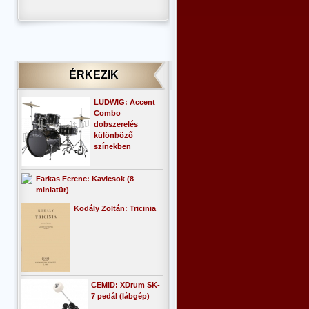
ÉRKEZIK
LUDWIG: Accent
Combo
dobszerelés
különböző
színekben
Farkas Ferenc: Kavicsok (8
miniatür)
Kodály Zoltán: Tricinia
CEMID: XDrum SK-
7 pedál (lábgép)