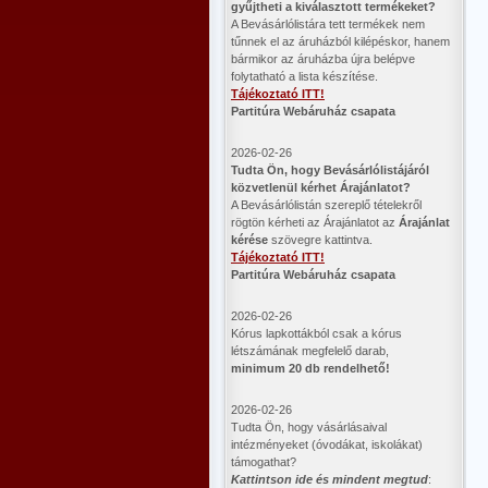
gyűjtheti a kiválasztott termékeket?
A Bevásárlólistára tett termékek nem
tűnnek el az áruházból kilépéskor, hanem
bármikor az áruházba újra belépve
folytatható a lista készítése.
Tájékoztató ITT!
Partitúra Webáruház csapata
2026-02-26
​Tudta Ön, hogy Bevásárlólistájáról
közvetlenül kérhet Árajánlatot?
A Bevásárlólistán szereplő tételekről
rögtön kérheti az Árajánlatot az
Árajánlat
kérése
szövegre kattintva.
Tájékoztató ITT!
Partitúra Webáruház csapata
2026-02-26
Kórus lapkottákból csak a kórus
létszámának megfelelő darab,
minimum 20 db rendelhető!
2026-02-26
Tudta Ön, hogy vásárlásaival
intézményeket (óvodákat, iskolákat)
támogathat?
Kattintson ide és mindent megtud
: