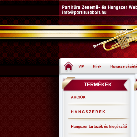
VIP
Hírek
Hangszervásárlá
TERMÉKEK
AKCIÓK
H A N G S Z E R E K
Hangszer tartozék és kiegészítő