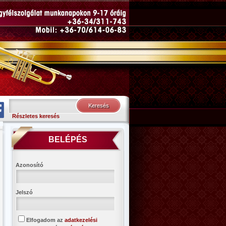
Részletes keresés
BELÉPÉS
Azonosító
Jelszó
Elfogadom az
adatkezelési