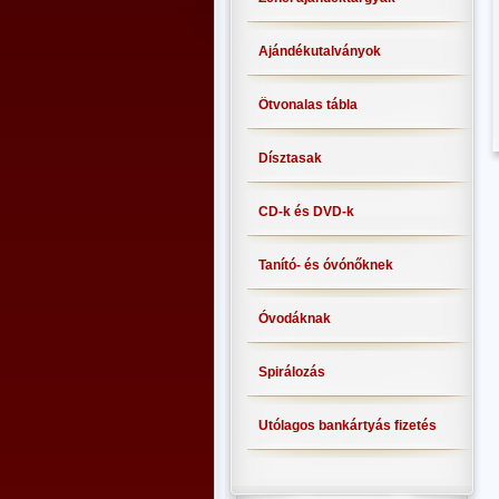
Ajándékutalványok
Ötvonalas tábla
Dísztasak
CD-k és DVD-k
Tanító- és óvónőknek
Óvodáknak
Spirálozás
Utólagos bankártyás fizetés