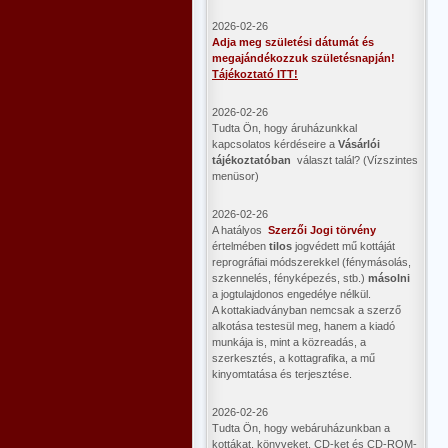
2026-02-26
Adja meg születési dátumát és
megajándékozzuk születésnapján!
Tájékoztató ITT!
2026-02-26
Tudta Ön, hogy áruházunkkal
kapcsolatos kérdéseire a
Vásárlói
tájékoztatóban
választ talál? (Vízszintes
menüsor)
2026-02-26
A hatályos
Szerzői Jogi törvény
értelmében
tilos
jogvédett mű kottáját
reprográfiai módszerekkel (fénymásolás,
szkennelés, fényképezés, stb.)
másolni
a jogtulajdonos engedélye nélkül.
A kottakiadványban nemcsak a szerző
alkotása testesül meg, hanem a kiadó
munkája is, mint a közreadás, a
szerkesztés, a kottagrafika, a mű
kinyomtatása és terjesztése.
2026-02-26
Tudta Ön, hogy webáruházunkban a
kottákat, könyveket, CD-ket és CD-ROM-