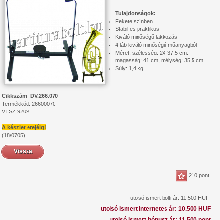
Tulajdonságok:
Fekete színben
Stabil és praktikus
Kiváló minőségű lakkozás
4 láb kiváló minőségű műanyagból
Méret: szélesség: 24-37,5 cm,
magasság: 41 cm, mélység: 35,5 cm
Súly: 1,4 kg
Cikkszám: DV.266.070
Termékkód: 26600070
VTSZ 9209
A készlet erejéig!
(18/0705)
Vissza
210 pont
utolsó ismert bolti ár: 11.500 HUF
utolsó ismert internetes ár: 10.500 HUF
utolsó ismert bónusz ár: 11.500 pont