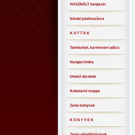
HASZNÁLT hangszer
Iskolai jutalmazásra
K O T T Á K
Tamburbot, karmesteri pálca
Hangtechnika
Utolsó darabok
Kottatartó mappa
Zenei könyvek
K Ö N Y V E K
Zenei ajándéktárgyak