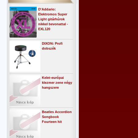
D'Addario:
Elektromos Super
Light gitárhúrok
nikkel bevonattal -
EXL120
DIXON: Profi
dobszék
Kelet-európai
klezmer zene négy
hangszere
Beatles Accordion
Songbook
Fourteen hit