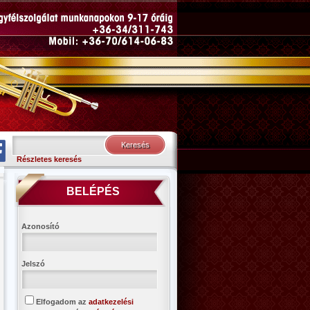
Részletes keresés
BELÉPÉS
Azonosító
Jelszó
Elfogadom az
adatkezelési