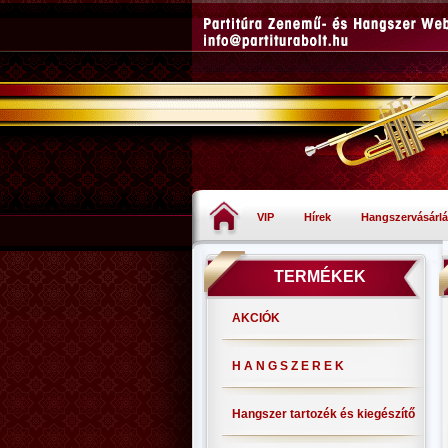
VIP
Hírek
Hangszervásárlá
TERMÉKEK
AKCIÓK
H A N G S Z E R E K
Hangszer tartozék és kiegészítő