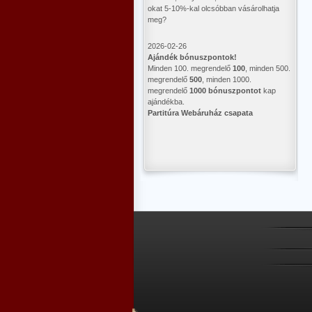
okat 5-10%-kal olcsóbban vásárolhatja
meg?
2026-02-26
Ajándék bónuszpontok!
Minden 100. megrendelő
100
, minden 500.
megrendelő
500
, minden 1000.
megrendelő
1000 bónuszpontot
kap
ajándékba.
Partitúra Webáruház csapata