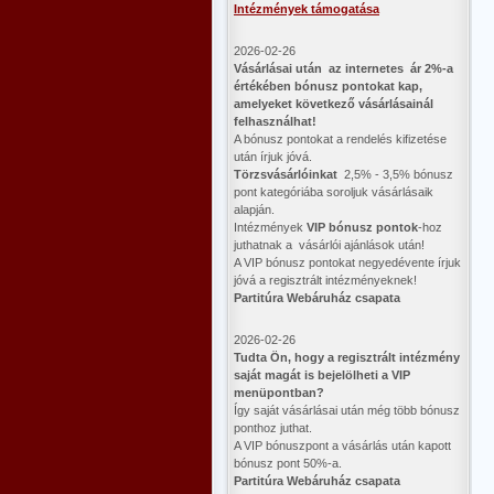
Intézmények támogatása
2026-02-26
Vásárlásai után az internetes ár 2%-a
értékében bónusz pontokat kap,
amelyeket következő vásárlásainál
felhasználhat!
A bónusz pontokat a rendelés kifizetése
után írjuk jóvá.
Törzsvásárlóinkat
2,5% - 3,5% bónusz
pont kategóriába soroljuk vásárlásaik
alapján.
Intézmények
VIP bónusz pontok
-hoz
juthatnak a vásárlói ajánlások után!
A VIP bónusz pontokat negyedévente írjuk
jóvá a regisztrált intézményeknek!
Partitúra Webáruház csapata
2026-02-26
​Tudta Ön, hogy a regisztrált intézmény
saját magát is bejelölheti a VIP
menüpontban?
Így saját vásárlásai után még több bónusz
ponthoz juthat.
A VIP bónuszpont a vásárlás után kapott
bónusz pont 50%-a.
Partitúra Webáruház csapata