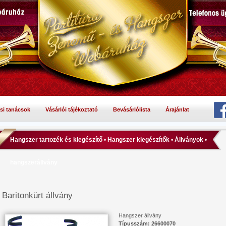
si tanácsok
Vásárlói tájékoztató
Bevásárlólista
Árajánlat
Hangszer tartozék és kiegészítő
•
Hangszer kiegészítők
•
Állványok
•
hangszerállvány
Baritonkürt állvány
Hangszer állvány
Típusszám: 26600070