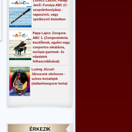
Lőrincz László, Paragi
Jenő: Furulya ABC (C-
szopránfurulyára) -
ragasztott, vagy
spirálozott kivitelben
Papp Lajos: Zongora-
ABC 1. (Zongoraiskola
kezdőknek, egyéni vagy
csoportos oktatásra,
európai gyermek- és
népdalok
felhasználásával)
Ludvig József:
Játsszunk xilofonon -
színes kottafejek
(dallamhangszer kotta)
ÉRKEZIK