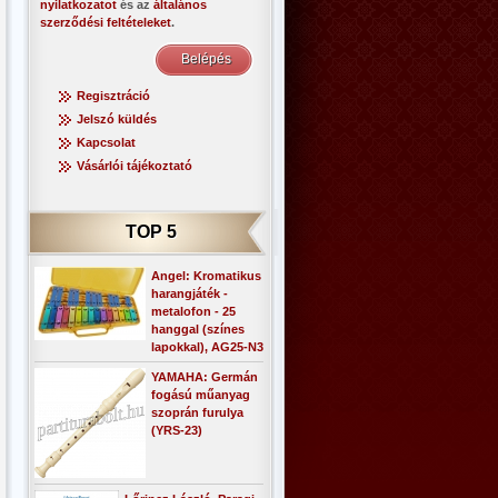
nyilatkozatot
és az
általános
szerződési feltételeket
.
Regisztráció
Jelszó küldés
Kapcsolat
Vásárlói tájékoztató
TOP 5
Angel: Kromatikus
harangjáték -
metalofon - 25
hanggal (színes
lapokkal), AG25-N3
YAMAHA: Germán
fogású műanyag
szoprán furulya
(YRS-23)