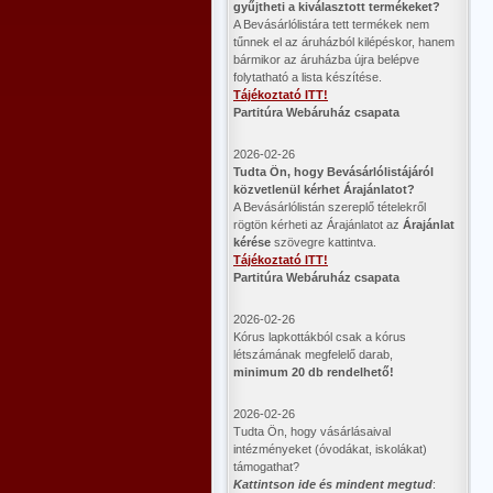
gyűjtheti a kiválasztott termékeket?
A Bevásárlólistára tett termékek nem
tűnnek el az áruházból kilépéskor, hanem
bármikor az áruházba újra belépve
folytatható a lista készítése.
Tájékoztató ITT!
Partitúra Webáruház csapata
2026-02-26
​Tudta Ön, hogy Bevásárlólistájáról
közvetlenül kérhet Árajánlatot?
A Bevásárlólistán szereplő tételekről
rögtön kérheti az Árajánlatot az
Árajánlat
kérése
szövegre kattintva.
Tájékoztató ITT!
Partitúra Webáruház csapata
2026-02-26
Kórus lapkottákból csak a kórus
létszámának megfelelő darab,
minimum 20 db rendelhető!
2026-02-26
Tudta Ön, hogy vásárlásaival
intézményeket (óvodákat, iskolákat)
támogathat?
Kattintson ide és mindent megtud
: