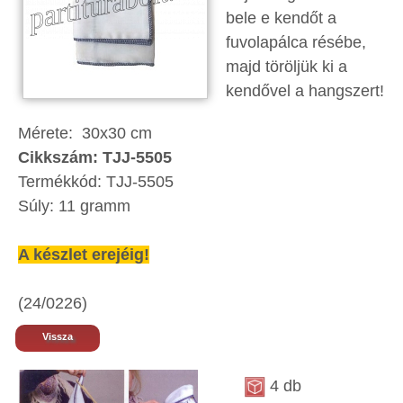
bele e kendőt a
fuvolapálca résébe,
majd töröljük ki a
kendővel a hangszert!
Mérete: 30x30 cm
Cikkszám: TJJ-5505
Termékkód: TJJ-5505
Súly: 11 gramm
A készlet erejéig!
(24/0226)
Vissza
4 db