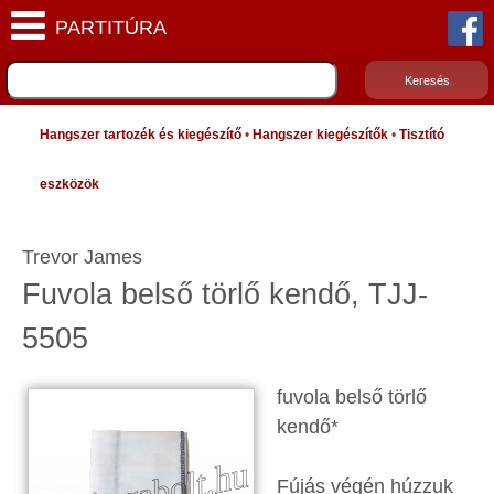
Hangszer tartozék és kiegészítő
•
Hangszer kiegészítők
•
Tisztító
eszközök
Trevor James
Fuvola belső törlő kendő, TJJ-
5505
fuvola belső törlő
kendő*
Fújás végén húzzuk