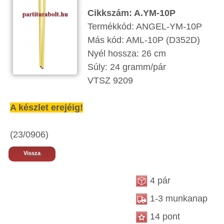
Cikkszám: A.YM-10P
Termékkód: ANGEL-YM-10P
Más kód: AML-10P (D352D)
Nyél hossza: 26 cm
Súly: 24 gramm/pár
VTSZ 9209
A készlet erejéig!
(23/0906)
Vissza
4 pár
1-3 munkanap
14 pont