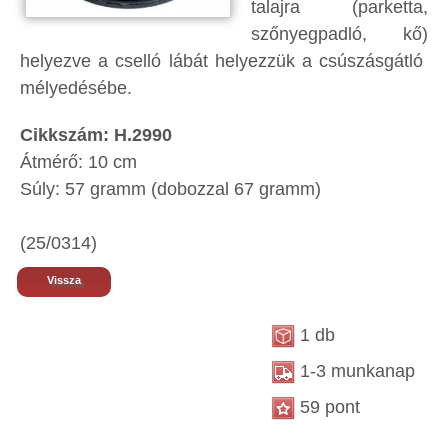
talajra (parketta,
szőnyegpadló, kő)
helyezve a cselló lábát helyezzük a csúszásgátló
mélyedésébe.
Cikkszám: H.2990
Átmérő: 10 cm
Súly: 57 gramm (dobozzal 67 gramm)
(25/0314)
Vissza
1 db
1-3 munkanap
59 pont