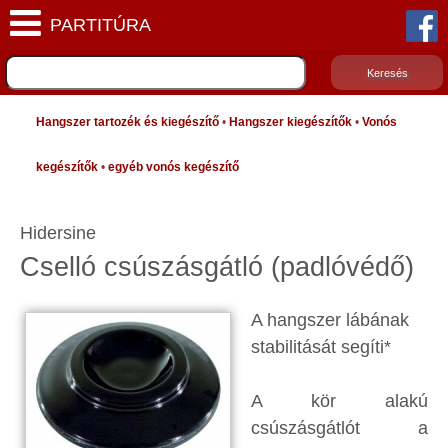
Hangszer tartozék és kiegészítő
•
Hangszer kiegészítők
•
Vonós
kegészítők
•
egyéb vonós kegészítő
Hidersine
Cselló csúszásgátló (padlóvédő)
A hangszer lábának
stabilitását segíti*
A kör alakú
csúszásgátlót a