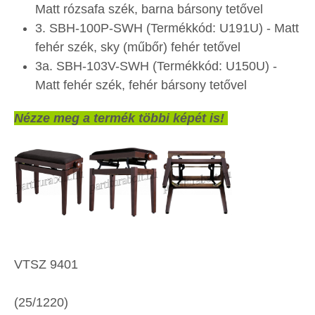
Matt rózsafa szék, barna bársony tetővel
3. SBH-100P-SWH (Termékkód: U191U) - Matt
fehér szék, sky (műbőr) fehér tetővel
3a. SBH-103V-SWH (Termékkód: U150U) -
Matt fehér szék, fehér bársony tetővel
Nézze meg a termék többi képét is!
VTSZ 9401
(25/1220)