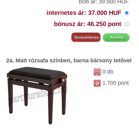
bolti ár: 39.900 HUF
internetes ár: 37.000 HUF
bónusz ár: 46.250 pont
2a. Matt rózsafa színben, barna bársony tetővel
0 db
1.700 pont