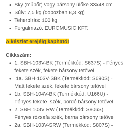
Sky (műbőr) vagy bársony ülőke 33x48 cm
Súly: 7,5 kg (dobozban 8,3 kg)
Teherbírás: 100 kg
Forgalmazó: EUROMUSIC KFT.
A készlet erejéig kapható!
Cikkszám:
1. SBH-103V-BK (Termékkód: S637S) - Fényes
fekete szék, fekete bársony tetővel
1a. SBH-103V-SBK (Termékkód: S690S) -
Matt fekete szék, fekete bársony tetővel
1b. SBH-104V-BK (Termékkód: U166U) -
Fényes fekete szék, bordó bársony tetővel
2. SBH-103V-RW (Termékkód: S806S) -
Fényes rózsafa szék, barna bársony tetővel
2a. SBH-103V-SRW (Termékkód: S807S) -