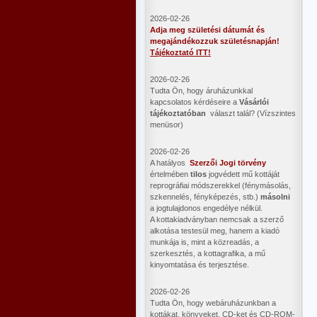
2026-02-26
Adja meg születési dátumát és
megajándékozzuk születésnapján!
Tájékoztató ITT!
2026-02-26
Tudta Ön, hogy áruházunkkal
kapcsolatos kérdéseire a
Vásárlói
tájékoztatóban
választ talál? (Vízszintes
menüsor)
2026-02-26
A hatályos
Szerzői Jogi törvény
értelmében
tilos
jogvédett mű kottáját
reprográfiai módszerekkel (fénymásolás,
szkennelés, fényképezés, stb.)
másolni
a jogtulajdonos engedélye nélkül.
A kottakiadványban nemcsak a szerző
alkotása testesül meg, hanem a kiadó
munkája is, mint a közreadás, a
szerkesztés, a kottagrafika, a mű
kinyomtatása és terjesztése.
2026-02-26
Tudta Ön, hogy webáruházunkban a
kottákat, könyveket, CD-ket és CD-ROM-