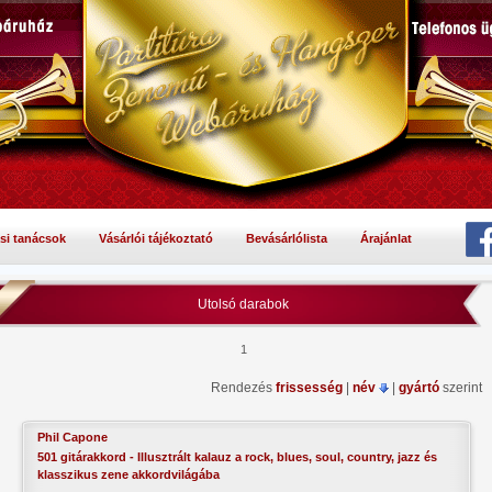
si tanácsok
Vásárlói tájékoztató
Bevásárlólista
Árajánlat
Utolsó darabok
1
Rendezés
frissesség
|
név
|
gyártó
szerint
Phil Capone
501 gitárakkord - Illusztrált kalauz a rock, blues, soul, country, jazz és
klasszikus zene akkordvilágába