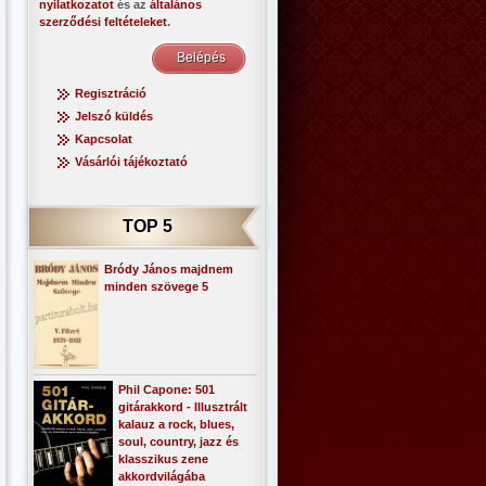
nyilatkozatot
és az
általános
szerződési feltételeket
.
Regisztráció
Jelszó küldés
Kapcsolat
Vásárlói tájékoztató
TOP 5
Bródy János majdnem
minden szövege 5
Phil Capone: 501
gitárakkord - Illusztrált
kalauz a rock, blues,
soul, country, jazz és
klasszikus zene
akkordvilágába