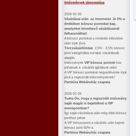
Intézmények támogatása
2026-02-26
Vásárlásai után az internetes ár 2%-a
értékében bónusz pontokat kap,
amelyeket következő vásárlásainál
felhasználhat!
A bónusz pontokat a rendelés kifizetése
után írjuk jóvá.
Törzsvásárlóinkat
2,5% - 3,5% bónusz
pont kategóriába soroljuk vásárlásaik
alapján.
Intézmények
VIP bónusz pontok
-hoz
juthatnak a vásárlói ajánlások után!
A VIP bónusz pontokat negyedévente írjuk
jóvá a regisztrált intézményeknek!
Partitúra Webáruház csapata
2026-02-26
​Tudta Ön, hogy a regisztrált intézmény
saját magát is bejelölheti a VIP
menüpontban?
Így saját vásárlásai után még több bónusz
ponthoz juthat.
A VIP bónuszpont a vásárlás után kapott
bónusz pont 50%-a.
Partitúra Webáruház csapata