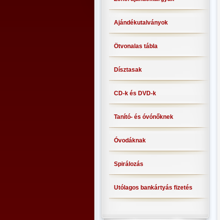
Ajándékutalványok
Ötvonalas tábla
Dísztasak
CD-k és DVD-k
Tanító- és óvónőknek
Óvodáknak
Spirálozás
Utólagos bankártyás fizetés