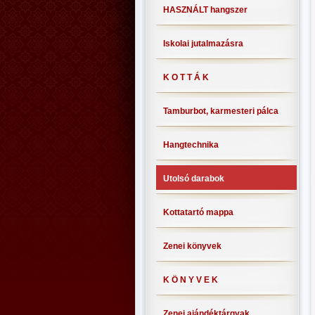
HASZNÁLT hangszer
Iskolai jutalmazásra
K O T T Á K
Tamburbot, karmesteri pálca
Hangtechnika
Utolsó darabok
Kottatartó mappa
Zenei könyvek
K Ö N Y V E K
Zenei ajándéktárgyak