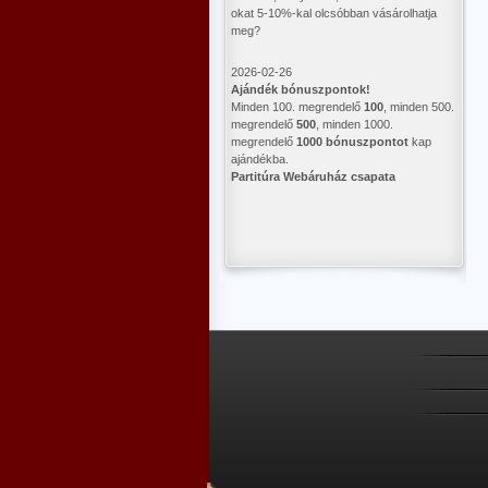
okat 5-10%-kal olcsóbban vásárolhatja
meg?
2026-02-26
Ajándék bónuszpontok!
Minden 100. megrendelő
100
, minden 500.
megrendelő
500
, minden 1000.
megrendelő
1000 bónuszpontot
kap
ajándékba.
Partitúra Webáruház csapata