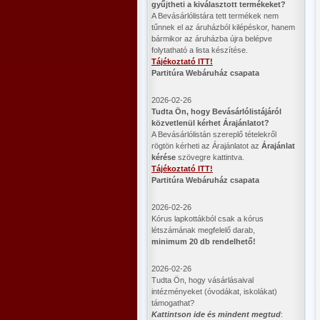
gyűjtheti a kiválasztott termékeket?
A Bevásárlólistára tett termékek nem
tűnnek el az áruházból kilépéskor, hanem
bármikor az áruházba újra belépve
folytatható a lista készítése.
Tájékoztató ITT!
Partitúra Webáruház csapata
2026-02-26
​Tudta Ön, hogy Bevásárlólistájáról
közvetlenül kérhet Árajánlatot?
A Bevásárlólistán szereplő tételekről
rögtön kérheti az Árajánlatot az
Árajánlat
kérése
szövegre kattintva.
Tájékoztató ITT!
Partitúra Webáruház csapata
2026-02-26
Kórus lapkottákból csak a kórus
létszámának megfelelő darab,
minimum 20 db rendelhető!
2026-02-26
Tudta Ön, hogy vásárlásaival
intézményeket (óvodákat, iskolákat)
támogathat?
Kattintson ide és mindent megtud
: