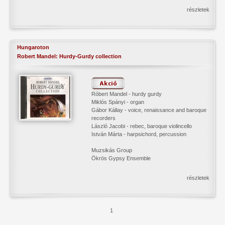
részletek
Hungaroton
Robert Mandel: Hurdy-Gurdy collection
Róbert Mandel - hurdy gurdy
Miklós Spányi - organ
Gábor Kállay - voice, renaissance and baroque
recorders
László Jacobi - rebec, baroque violincello
István Márta - harpsichord, percussion
Muzsikás Group
Ökrös Gypsy Ensemble
részletek
1