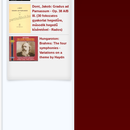
Dont, Jakob: Gradus ad
Parnassum - Op. 38 A/B
III. (30 fokozatos
gyakorlat hegedűre,
második hegedű
kíséretével - Rados)
Hungaroton:
Brahms: The four
symphonies -
Variations on a
theme by Haydn