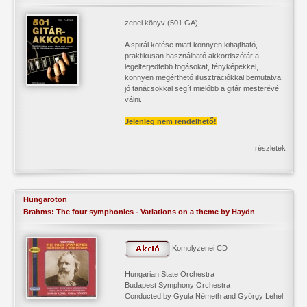
zenei könyv
(501.GA)
A spirál kötése miatt könnyen kihajtható,
praktikusan használható akkordszótár a
legelterjedtebb fogásokat, fényképekkel,
könnyen megérthető illusztrációkkal bemutatva,
jó tanácsokkal segít mielőbb a gitár mesterévé
válni.
Jelenleg nem rendelhető!
részletek
Hungaroton
Brahms: The four symphonies - Variations on a theme by Haydn
Komolyzenei CD
Hungarian State Orchestra
Budapest Symphony Orchestra
Conducted by Gyula Németh and György Lehel