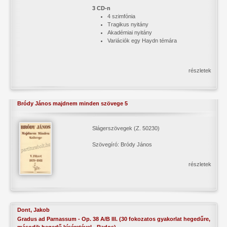
3 CD-n
4 szimfónia
Tragikus nyitány
Akadémiai nyitány
Variációk egy Haydn témára
részletek
Bródy János majdnem minden szövege 5
Slágerszövegek (Z. 50230)
Szövegíró: Bródy János
részletek
Dont, Jakob
Gradus ad Parnassum - Op. 38 A/B III. (30 fokozatos gyakorlat hegedűre,