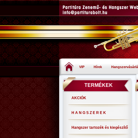
VIP
Hírek
Hangszervásárlá
TERMÉKEK
AKCIÓK
H A N G S Z E R E K
Hangszer tartozék és kiegészítő