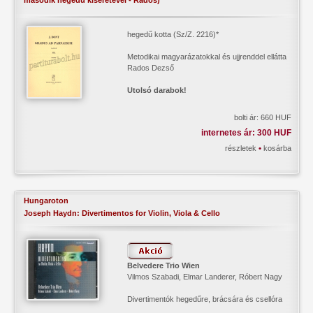
második hegedű kíséretével - Rados)
hegedű kotta (Sz/Z. 2216)*
Metodikai magyarázatokkal és ujjrenddel ellátta
Rados Dezső
Utolsó darabok!
bolti ár: 660 HUF
internetes ár: 300 HUF
•
részletek
kosárba
Hungaroton
Joseph Haydn: Divertimentos for Violin, Viola & Cello
Belvedere Trio Wien
Vilmos Szabadi, Elmar Landerer, Róbert Nagy
Divertimentók hegedűre, brácsára és csellóra