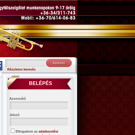
Részletes keresés
BELÉPÉS
Azonosító
Jelszó
Elfogadom az
adatkezelési