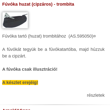
Fúvóka huzat (cipzáros) - trombita
Fúvóka tartó (huzat) trombitához (AS.595050)¤
A fúvókát tegyük be a fúvókatartóba, majd húzzuk
be a cipzárt.
A fúvóka csak illusztráció!
A készlet erejéig!
részletek