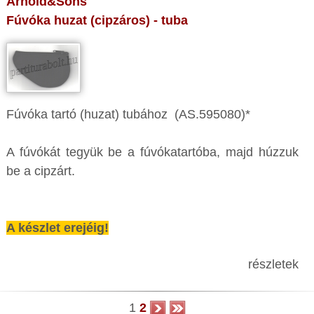
Arnold&Sons
Fúvóka huzat (cipzáros) - tuba
Fúvóka tartó (huzat) tubához (AS.595080)*
A fúvókát tegyük be a fúvókatartóba, majd húzzuk
be a cipzárt.
A készlet erejéig!
részletek
1
2