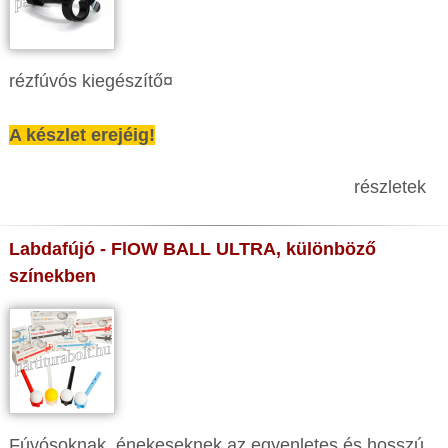
rézfúvós kiegészítő¤
A készlet erejéig!
részletek
Labdafújó - FlOW BALL ULTRA, különböző
színekben
Fúvósoknak, énekeseknek az egyenletes és hosszú