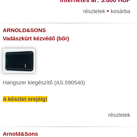
internetes ár: 5.600 HUF
•
részletek
kosárba
ARNOLD&SONS
Vadászkürt kézvédő (bőr)
Hangszer kiegészítő (AS.590540)
A készlet erejéig!
részletek
Arnold&Sons