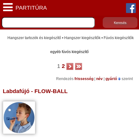
Hangszer tartozék és kiegészítő • Hangszer kiegészítők • Fúvós kiegészítők
egyéb fúvós kiegészítő
1
2
Rendezés
frissesség
|
név
|
gyártó
szerint
Labdafújó - FLOW-BALL