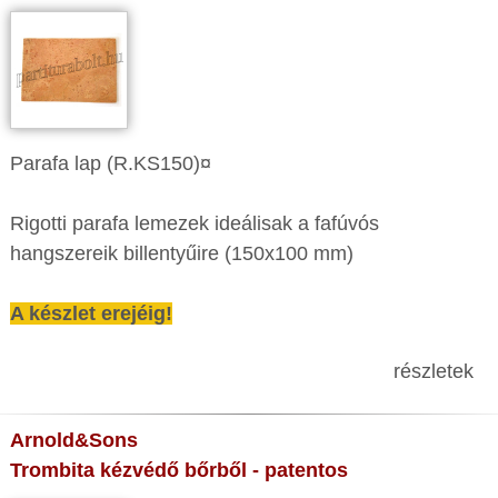
Parafa lap (R.KS150)¤
Rigotti parafa lemezek ideálisak a fafúvós
hangszereik billentyűire (150x100 mm)
A készlet erejéig!
részletek
Arnold&Sons
Trombita kézvédő bőrből - patentos