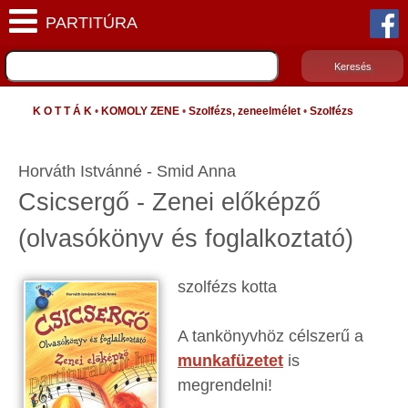
K O T T Á K
•
KOMOLY ZENE
•
Szolfézs, zeneelmélet
•
Szolfézs
Horváth Istvánné - Smid Anna
Csicsergő - Zenei előképző
(olvasókönyv és foglalkoztató)
szolfézs kotta
A tankönyvhöz célszerű a
munkafüzetet
is
megrendelni!