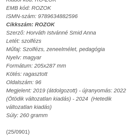
EMB kód: ROZOK
ISMN-szám: 9789634882596
Cikkszám: ROZOK
Szerző: Horváth Istvánné Smid Anna
Letét: szolfézs
Műfaj: Szolfézs, zeneelmélet, pedagógia
Nyelv: magyar
Formátum: 205x287 mm
Kötés: ragasztott
Oldalszám: 96
Megjelent: 2019 (átdolgozott) - újranyomás: 2022
(Ötödik változatlan kiadás) - 2024 (Hetedik
változatlan kiadás)
Súly: 260 gramm
(25/0901)