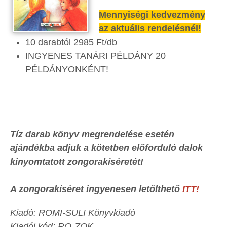
Mennyiségi kedvezmény
az aktuális rendelésnél!
10 darabtól 2985 Ft/db
INGYENES TANÁRI PÉLDÁNY 20
PÉLDÁNYONKÉNT!
Tíz darab könyv megrendelése esetén
ajándékba adjuk a kötetben előforduló dalok
kinyomtatott zongorakíséretét!
A zongorakíséret ingyenesen letölthető
ITT!
Kiadó: ROMI-SULI Könyvkiadó
Kiadói kód: RO-ZOK